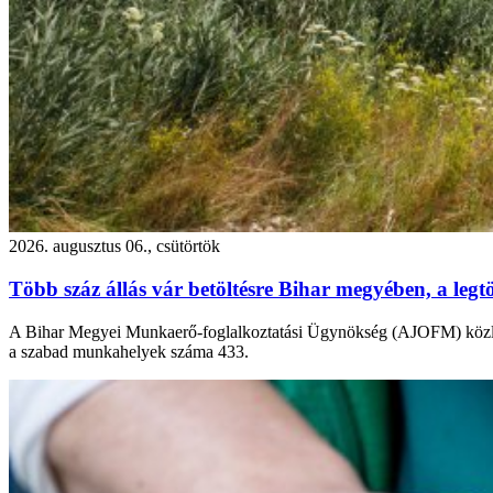
2026. augusztus 06., csütörtök
Több száz állás vár betöltésre Bihar megyében, a leg
A Bihar Megyei Munkaerő-foglalkoztatási Ügynökség (AJOFM) közlemé
a szabad munkahelyek száma 433.