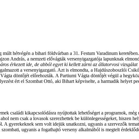
eg múlt hétvégén a bihari földvárban a 31. Festum Varadinum keretében.
ajzon András, a nemzeti elővágták versenyigazgatója lapunknak elmondt
áros érkezett ide, de abból egyet ki kellett zárni az állatorvosi vizsgál
ogalmazott a versenyigazgató. Azt is elmondta, a Hajdúszoboszlói Csikó
mi Vágta döntőjét előrehozták. A Partiumi Vágta döntőjét végül a hegyk
yezést ért el Szombat Ottó, aki Bihart képviselte, a harmadik helyet pe
ek családi kikapcsolódásra nyújtottak lehetőséget a programok, még úgy 
, ahol nem csak a lovasok szerezhettek be különlegességeket, hiszen hel
 elől. A gyerekeknek sem volt idejük unatkozni, ugyanis a szervezők temat
 a szombati, ugyanis a fogathajtó verseny alkalmából is megtelt érdeklődő