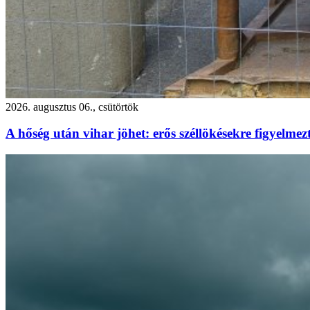
2026. augusztus 06., csütörtök
A hőség után vihar jöhet: erős széllökésekre figyelm