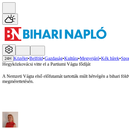
Közélet
•
Belföld
•
Gazdaság
•
Kultúra
•
Megyejáró
•
Kék hírek
•
Spor
24H
Hegyközkovácsi vitte el a Partiumi Vágta fődíját
A Nemzeti Vágta első előfutamát tartották múlt hétvégén a bihari fö
megmérettetésén.