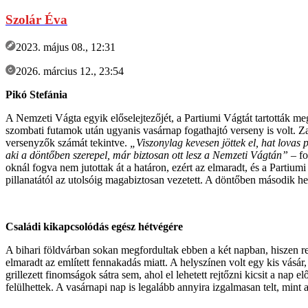
Szolár Éva
2023. május 08., 12:31
2026. március 12., 23:54
Pikó Stefánia
A Nemzeti Vágta egyik előselejtezőjét, a Partiumi Vágtát tartották m
szombati futamok után ugyanis vasárnap fogathajtó verseny is volt. Z
versenyzők számát tekintve.
„Viszonylag kevesen jöttek el, hat lovas p
aki a döntőben szerepel, már biztosan ott lesz a Nemzeti Vágtán”
– f
oknál fogva nem jutottak át a határon, ezért az elmaradt, és a Partiu
pillanatától az utolsóig magabiztosan vezetett. A döntőben második hel
Családi kikapcsolódás egész hétvégére
A bihari földvárban sokan megfordultak ebben a két napban, hiszen rem
elmaradt az említett fennakadás miatt. A helyszínen volt egy kis vásár
grillezett finomságok sátra sem, ahol el lehetett rejtőzni kicsit a nap
felülhettek. A vasárnapi nap is legalább annyira izgalmasan telt, mint