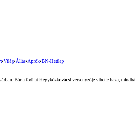
t
•
Világ
•
Állás
•
Aprók
•
BN-Hetilap
ldvárban. Bár a fődíjat Hegyközkovácsi versenyzője vihette haza, mind