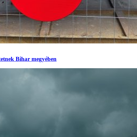
eztetnek Bihar megyében