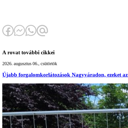
A rovat további cikkei
2026. augusztus 06., csütörtök
Újabb forgalomkorlátozások Nagyváradon, ezeket az 