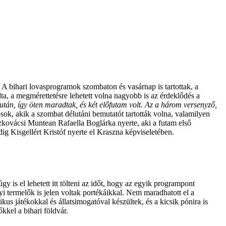
 A bihari lovasprogramok szombaton és vasárnap is tartottak, a
a, a megmérettetésre lehetett volna nagyobb is az érdeklődés a
at után, így öten maradtak, és két előfutam volt. Az a három versenyző,
sok, akik a szombat délutáni bemutatót tartották volna, valamilyen
özkovácsi Muntean Rafaella Boglárka nyerte, aki a futam első
dig Kisgellért Kristóf nyerte el Kraszna képviseletében.
is el lehetett itt tölteni az időt, hogy az egyik programpont
yi termelők is jelen voltak portékáikkal. Nem maradhatott el a
ikus játékokkal és állatsimogatóval készültek, és a kicsik pónira is
kkel a bihari földvár.