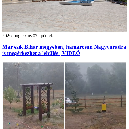
2026. augusztus 07., péntek
Már esik Bihar megyében, hamarosan Nagyváradra
is megérkezhet a lehűlés | VIDEÓ