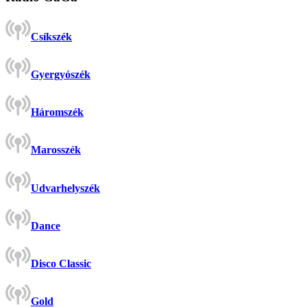
Csíkszék
Gyergyószék
Háromszék
Marosszék
Udvarhelyszék
Dance
Disco Classic
Gold