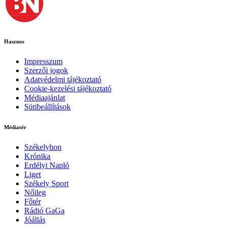
Hasznos
Impresszum
Szerzői jogok
Adatvédelmi tájékoztató
Cookie-kezelési tájékoztató
Médiaajánlat
Sütibeállítások
Médiatér
Székelyhon
Krónika
Erdélyi Napló
Liget
Székely Sport
Nőileg
Főtér
Rádió GaGa
Jóállás