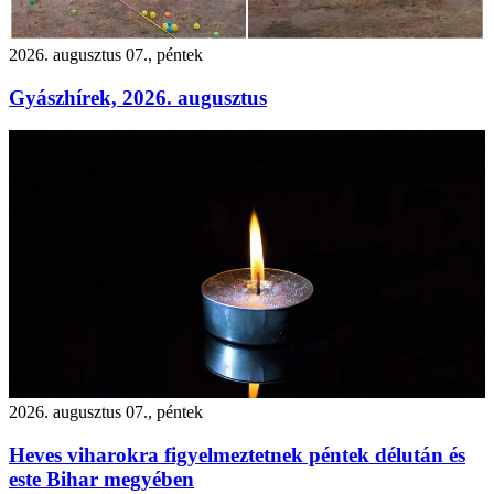
2026. augusztus 07., péntek
Gyászhírek, 2026. augusztus
2026. augusztus 07., péntek
Heves viharokra figyelmeztetnek péntek délután és
este Bihar megyében