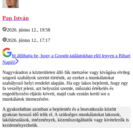
Pap István
2026. június 12., 19:58
2026. június 12., 17:17
Itt állíthatja be, hogy a Google-találatokban elöl legyen a Bihari
Napló!
Nagyváradon a közterületen álló fák metszése vagy kivágása elvileg
szigorú szabályok szerint történik, az ezeket a munkálatokat
szabályozó helyi rendelet alapján. Ha egy lakos bejelenti, hogy egy
fa veszélyt jelent, azt helyszíni szemle, műszaki értékelés és
engedélyezési eljárás követi, majd csak ezután kerül sor a
munkálatok ütemezésére.
A gyakorlatban azonban a bejelentés és a beavatkozás között
gyakran hosszú idő telik el. A szükséges munkálatokat lakosok,
lakótársulások, intézmények, közműszolgáltatók vagy kivitelezők is
kezdeményezhetik.