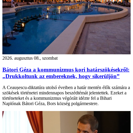
2026. augusztus 08., szombat
Bátori Géza a kommunizmus kori határszökésekről:
„Drukkoltunk az embereknek, hogy sikerüljön”
A Ceaușescu-diktatúra utolsó éveiben a határ mentén élők számára a
szökések történetei mindennapos beszédtémát jelentettek. Ezeket a
történeteket és a kommunizmus végóráit idézte fel a Bihari
Naplónak Bátori Géza, Bors község polgármestere.