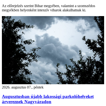
Az előrejelzés szerint Bihar megyében, valamint a szomszédos
megyékben helyenként intenzív viharok alakulhatnak ki.
2026. augusztus 07., péntek
Augusztusban újabb lakossági parkolóhelyeket
árvereznek Nagyváradon