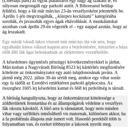
(Libertății park) az egyik platánfáról egy nagy ág szakadt le, és
súlyosan megrongált egy parkoló autót. A Bihoreanul hetilap
felidézi, hogy a fát már március 23-án veszélyesként jelentették be.
Április 1-jén megvizsgálták,
„közepes kockázatú”
kategóriába
sorolták, és javasolták egyes ágak eltávolítását. A munkálatokat
azonban csak április 29-én végezték el – egy nappal azután, hogy az
ág leszakadt.
Egy másik váradi lakos viszont már március óta vár arra, hogy
egyáltalán írásos választ kapjon arra a bejelentésére, miszerint a háza
előtt álló fák ágai beleakadnak az elektromos vezetékekbe.
A késedelmes ügyintézés pénzügyi következményekkel is járhat.
Márciusban a Nagyváradi Bíróság 8523 lej kártérítés megfizetésére
kötelezte az önkormányzatot egy autó tulajdonosának javára. A
jármű még 2022. július 30-án sérült meg, amikor egy vihar során
egy fa rádőlt az Ezredévi emléktéren parkoló gépkocsira. Az
összeghez 1605 lej késedelmi kamat és 668 lej perköltség is társult.
A bíróság hangsúlyozta, hogy az önkormányzat kötelessége a
zöldterületek fenntartása és az állampolgárok védelme a veszélyes
fák okozta károktól. A bíró arra is rámutatott, hogy nem minden
vihar vagy széllökés minősíthető vis maiornak, különösen akkor, ha
a fa problémás állapota már ismert volt. Hasonló perekből több is
folyamatban van, és ezeket többnyire a lakosok nyerik meg.