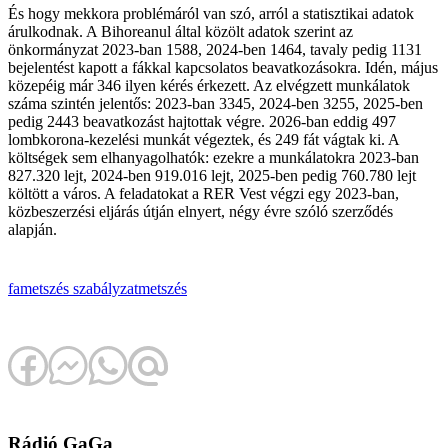
És hogy mekkora problémáról van szó, arról a statisztikai adatok
árulkodnak. A Bihoreanul által közölt adatok szerint az
önkormányzat 2023-ban 1588, 2024-ben 1464, tavaly pedig 1131
bejelentést kapott a fákkal kapcsolatos beavatkozásokra. Idén, május
közepéig már 346 ilyen kérés érkezett. Az elvégzett munkálatok
száma szintén jelentős: 2023-ban 3345, 2024-ben 3255, 2025-ben
pedig 2443 beavatkozást hajtottak végre. 2026-ban eddig 497
lombkorona-kezelési munkát végeztek, és 249 fát vágtak ki. A
költségek sem elhanyagolhatók: ezekre a munkálatokra 2023-ban
827.320 lejt, 2024-ben 919.016 lejt, 2025-ben pedig 760.780 lejt
költött a város. A feladatokat a RER Vest végzi egy 2023-ban,
közbeszerzési eljárás útján elnyert, négy évre szóló szerződés
alapján.
fametszés
szabályzat
metszés
Rádió GaGa