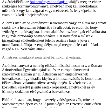
Az érdeklődők az
önkormányzat honlapján
találják meg az ehhez
szükséges formanyomtatványt, amelyben meg kell indokolniuk,
miért kérik egy fa kivágását vagy metszését, és fényképeket is
csatolniuk kell a bejelentéshez.
A jelzés után az önkormányzat szakemberei vagy az általa megbízott
szakértők a helyszínen felmérik a fa állapotát, és eldöntik, hogy
szükség van-e kivágásra, koronaalakításra, száraz ágak eltávolítására
vagy más biztonsági beavatkozásra. Ezt követően a műszaki
igazgatóság zöldterületekért felelős osztálya hagyja jóvá a
munkálatot, kiállítja az engedélyt, majd megrendelést ad a feladatot
végző RER Vest vállalatnak.
A metszési munkákat nem lehet bármikor elvégezni.
Az önkormányzat a nemrég elkészült fásítási mesterterv, a Román
Arborisztikai Egyesület ajánlásai és az európai fametszési
szabványok alapján jár el. Általában nem engedélyeznek
beavatkozást rügyfakadás idején, a lombszíneződés és lombhullás
időszakában, valamint súlyos aszály idején. Kivételt csak a
közvetlen veszélyt jelentő esetek képeznek, amelyeknél az év
bármely szakában elvégezhető a beavatkozás.
Előfordult azonban, hogy a veszély valóságossá vált, mire az
önkormányzat lépett volna. Április végén az Ezredévi emléktéren