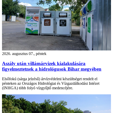
2026. augusztus 07., péntek
Aszály után villámárvizek kialakulására
figyelmeztetnek a hidrológusok Bihar megyében
Elsőfokú (sárga jelzésű) árvízvédelmi készültséget rendelt el
pénteken az Országos Hidrológiai és Vízgazdálkodási Intézet
(INHGA) több folyó vízgyűjtő medencéjére.