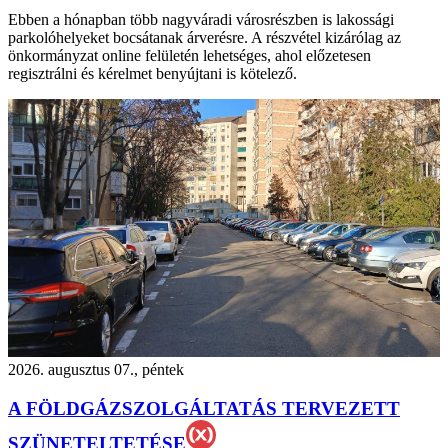
Ebben a hónapban több nagyváradi városrészben is lakossági
parkolóhelyeket bocsátanak árverésre. A részvétel kizárólag az
önkormányzat online felületén lehetséges, ahol előzetesen
regisztrálni és kérelmet benyújtani is kötelező.
2026. augusztus 07., péntek
A FÖLDGÁZSZOLGÁLTATÁS TERVEZETT
SZÜNETELTETÉSE