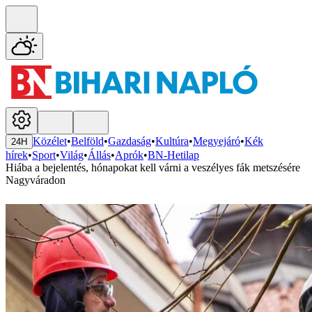
Közélet
•
Belföld
•
Gazdaság
•
Kultúra
•
Megyejáró
•
Kék
24H
hírek
•
Sport
•
Világ
•
Állás
•
Aprók
•
BN-Hetilap
Hiába a bejelentés, hónapokat kell várni a veszélyes fák metszésére
Nagyváradon