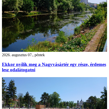
2026. augusztus 07., péntek
Ekkor nyílik meg a Nagyvásártér egy része, érdemes
lesz odalátogatni