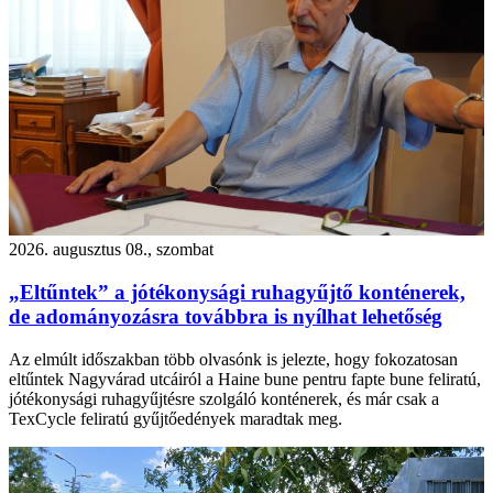
2026. augusztus 08., szombat
„Eltűntek” a jótékonysági ruhagyűjtő konténerek,
de adományozásra továbbra is nyílhat lehetőség
Az elmúlt időszakban több olvasónk is jelezte, hogy fokozatosan
eltűntek Nagyvárad utcáiról a Haine bune pentru fapte bune feliratú,
jótékonysági ruhagyűjtésre szolgáló konténerek, és már csak a
TexCycle feliratú gyűjtőedények maradtak meg.