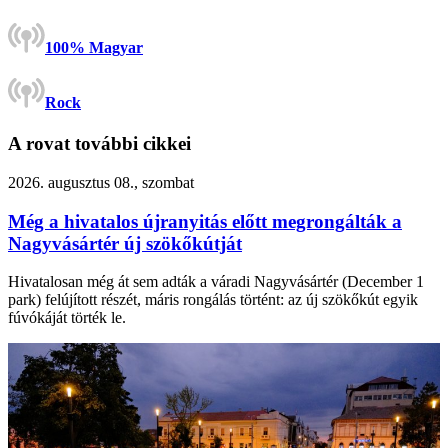
100% Magyar
Rock
A rovat további cikkei
2026. augusztus 08., szombat
Még a hivatalos újranyitás előtt megrongálták a
Nagyvásártér új szökőkútját
Hivatalosan még át sem adták a váradi Nagyvásártér (December 1
park) felújított részét, máris rongálás történt: az új szökőkút egyik
fúvókáját törték le.