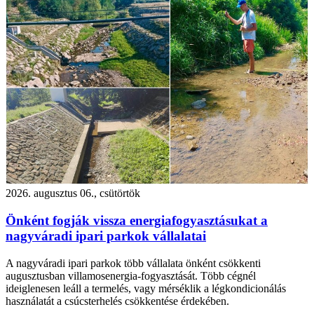
2026. augusztus 06., csütörtök
Önként fogják vissza energiafogyasztásukat a
nagyváradi ipari parkok vállalatai
A nagyváradi ipari parkok több vállalata önként csökkenti
augusztusban villamosenergia-fogyasztását. Több cégnél
ideiglenesen leáll a termelés, vagy mérséklik a légkondicionálás
használatát a csúcsterhelés csökkentése érdekében.