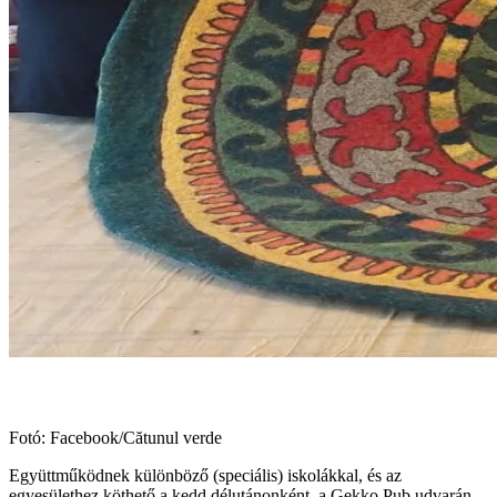
Fotó: Facebook/Cătunul verde
Együttműködnek különböző (speciális) iskolákkal, és az
egyesülethez köthető a kedd délutánonként, a Gekko Pub udvarán