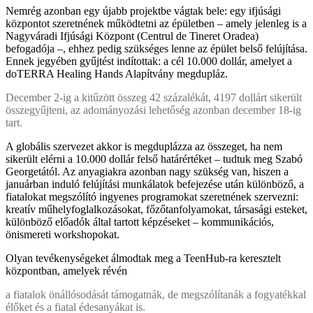
Nemrég azonban egy újabb projektbe vágtak bele: egy ifjúsági
központot szeretnének működtetni az épületben – amely jelenleg is a
Nagyváradi Ifjúsági Központ (Centrul de Tineret Oradea)
befogadója –, ehhez pedig szükséges lenne az épület belső felújítása.
Ennek jegyében gyűjtést indítottak: a cél 10.000 dollár, amelyet a
doTERRA Healing Hands Alapítvány megdupláz.
December 2-ig a kitűzött összeg 42 százalékát, 4197 dollárt sikerült
összegyűjteni, az adományozási lehetőség azonban december 18-ig
tart.
A globális szervezet akkor is megduplázza az összeget, ha nem
sikerült elérni a 10.000 dollár felső határértéket – tudtuk meg Szabó
Georgetától. Az anyagiakra azonban nagy szükség van, hiszen a
januárban induló felújítási munkálatok befejezése után különböző, a
fiatalokat megszólító ingyenes programokat szeretnének szervezni:
kreatív műhelyfoglalkozásokat, főzőtanfolyamokat, társasági esteket,
különböző előadók által tartott képzéseket – kommunikációs,
önismereti workshopokat.
Olyan tevékenységeket álmodtak meg a TeenHub-ra keresztelt
központban, amelyek révén
a fiatalok önállósodását támogatnák, de megszólítanák a fogyatékkal
élőket és a fiatal édesanyákat is.