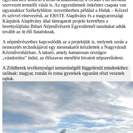
szervezett termelői vásár is. Az egyesületnek önkéntes csapata van
ugyanakkor Székelyhídon: novemberben például a Hidak – Kézzel
és szívvel elnevezésű, az ERSTE Alapítvány és a magyarországi
Kárpátok Alapítvány által támogatott projekt keretében a
berettyóújfalui Bihari Népművészeti Egyesületnél tanultakat adták
tovább az itt élő fiataloknak.
A népművészethez kapcsolódik az a projektjük is, melynek során a
nemezelés technikájával egy mesetakarót készítettek a Nagyváradi
Kézművesházban. A takaró, amely hamarosan országos
„vándorútra” indul, az élőszavas mesélést hivatott népszerűsíteni.
A Zöldberek tevékenységei nemzetiségtől függetlenül mindenkihez
szólnak: magyar, román és roma gyerekek egyaránt részt vesznek
rajtuk.