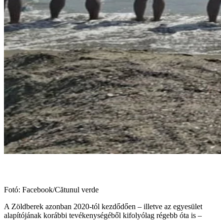
Fotó: Facebook/Cătunul verde
A Zöldberek azonban 2020-tól kezdődően – illetve az egyesület
alapítójának korábbi tevékenységéből kifolyólag régebb óta is –