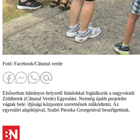
Fotó: Facebook/Cătunul verde
Elsősorban hátrányos helyzetű fiatalokkal foglalkozik a nagyváradi
Zöldberek (Cătunul Verde) Egyesület. Nemrég újabb projektbe
vágtak bele: ifjúsági központot szeretnének működtetni. Az
egyesület alapítójával, Szabó Piroska Georgetával beszélgettünk.