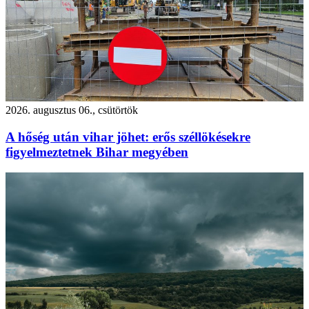
2026. augusztus 06., csütörtök
A hőség után vihar jöhet: erős széllökésekre
figyelmeztetnek Bihar megyében