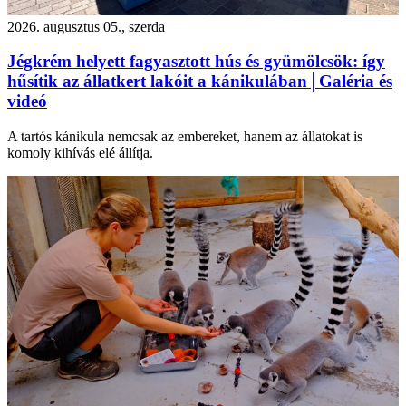
2026. augusztus 05., szerda
Jégkrém helyett fagyasztott hús és gyümölcsök: így
hűsítik az állatkert lakóit a kánikulában│Galéria és
videó
A tartós kánikula nemcsak az embereket, hanem az állatokat is
komoly kihívás elé állítja.