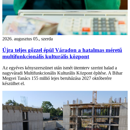
2026. augusztus 05., szerda
Újra teljes gőzzel épül Váradon a hatalmas méretű
multifunkcionális kulturális központ
Az egyéves kényszerszünet után ismét ütemterv szerint halad a
nagyváradi Multifunkcionális Kulturális Központ építése. A Bihar
Megyei Tanács 155 millió lejes beruházása 2027 októberére
készülhet el.