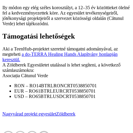
Ily módon egy elég széles korosztályt, a 12–35 év közöttieket ölelné
fel a kedvezményezettek köre. Az egyesület tevékenységeiről,
jótékonysági projektjeiről a szervezet közösségi oldalán (Cătunul
Verde) lehet tájékozódni.
Támogatási lehetőségek
Aki a TeenHub-projektet szeretné támogatni adományával, az
megteheti
a do-TERRA Healing Hands Alapítvány honlapján
keresztül.
A Zöldberek Egyesületet utalással is lehet segíteni, a következő
számlaszámokra:
Asociația Cătunul Verde
RON – RO14BTRLRONCRT0538850701
EUR – RO61BTRLEURCRT0538850701
USD – RO65BTRLUSDCRT0538850701
Nagyvárad
projekt
egyesület
Zöldberek