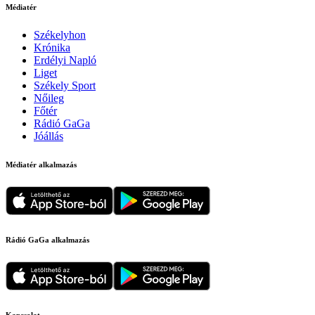
Médiatér
Székelyhon
Krónika
Erdélyi Napló
Liget
Székely Sport
Nőileg
Főtér
Rádió GaGa
Jóállás
Médiatér alkalmazás
Rádió GaGa alkalmazás