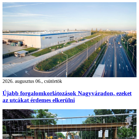
2026. augusztus 06., csütörtök
Újabb forgalomkorlátozások Nagyváradon, ezeket
az utcákat érdemes elkerülni