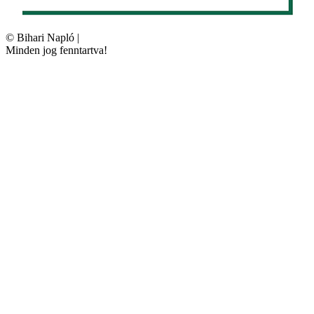
©
Bihari Napló
|
Minden jog fenntartva!