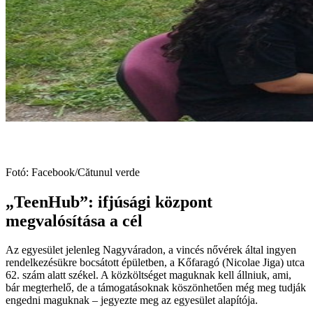
Fotó: Facebook/Cătunul verde
„TeenHub”: ifjúsági központ
megvalósítása a cél
Az egyesület jelenleg Nagyváradon, a vincés nővérek által ingyen
rendelkezésükre bocsátott épületben, a Kőfaragó (Nicolae Jiga) utca
62. szám alatt székel. A közköltséget maguknak kell állniuk, ami,
bár megterhelő, de a támogatásoknak köszönhetően még meg tudják
engedni maguknak – jegyezte meg az egyesület alapítója.