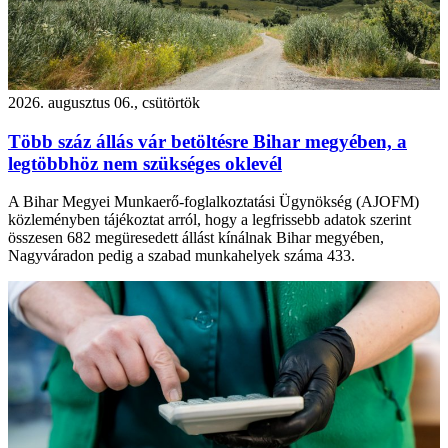
2026. augusztus 06., csütörtök
Több száz állás vár betöltésre Bihar megyében, a
legtöbbhöz nem szükséges oklevél
A Bihar Megyei Munkaerő-foglalkoztatási Ügynökség (AJOFM)
közleményben tájékoztat arról, hogy a legfrissebb adatok szerint
összesen 682 megüresedett állást kínálnak Bihar megyében,
Nagyváradon pedig a szabad munkahelyek száma 433.