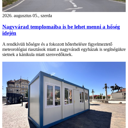
2026. augusztus 05., szerda
Nagyvárad templomaiba is be lehet menni a hőség
idején
A rendkívüli hőségre és a fokozott hőterhelésre figyelmeztető
meteorológiai riasztások miatt a nagyváradi egyházak is segítségükre
sietnek a kánikula miatt szenvedőknek.