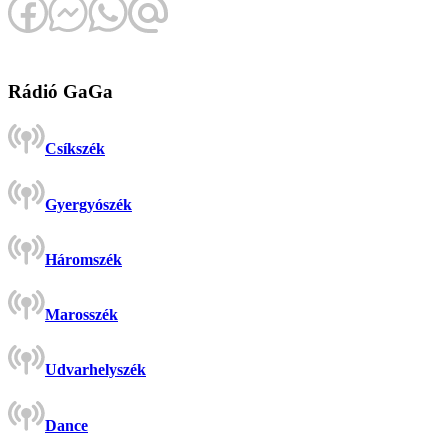
Rádió GaGa
Csíkszék
Gyergyószék
Háromszék
Marosszék
Udvarhelyszék
Dance