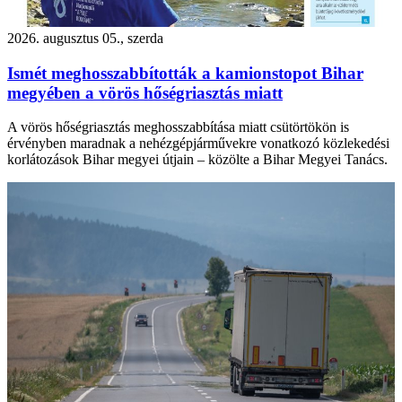
2026. augusztus 05., szerda
Ismét meghosszabbították a kamionstopot Bihar
megyében a vörös hőségriasztás miatt
A vörös hőségriasztás meghosszabbítása miatt csütörtökön is
érvényben maradnak a nehézgépjárművekre vonatkozó közlekedési
korlátozások Bihar megyei útjain – közölte a Bihar Megyei Tanács.