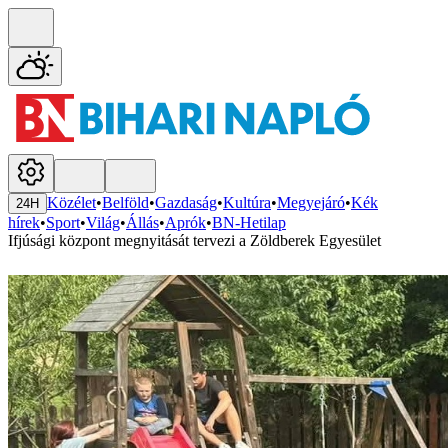
Közélet
•
Belföld
•
Gazdaság
•
Kultúra
•
Megyejáró
•
Kék
24H
hírek
•
Sport
•
Világ
•
Állás
•
Aprók
•
BN-Hetilap
Ifjúsági központ megnyitását tervezi a Zöldberek Egyesület