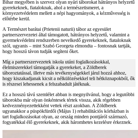
Bihar megyében is szervez olyan nyári táborokat hátrányos helyzetű
gyerekeknek, fiataloknak, ahol a természetismeret, a
környezetvédelem mellett a népi hagyományok, a kézművesség is
előtérbe kerül.
A Természet barátai (Prietenii naturii) tábor az egyesület
partnerszervezetei által támogatott, hátrányos helyzetű, valamint a
gyermekvédelmi rendszerben nevelkedő gyerekeknek, fiataloknak
szól, ugyanis – mint Szabó Georgeta elmondta – fontosnak tartják,
hogy hosszú távon tudják segíteni őket.
Míg a partnerszervezetek iskola utáni foglalkozásokkal,
élelmiszerekkel támogatják a gyerekeket, a Zöldberek
táboroztatással, illetve más tevékenységekkel járul hozzá ahhoz,
hogy kiszakadjanak kicsit a nélkülözésekkel teli hétköznapokból, ők
is részesei lehessenek a felszabadult játéknak.
Ez a hosszú távú szemlélet abban is megnyilvánul, hogy a legutóbbi
táborokba már olyan önkéntesek tértek vissza, akik régebben
kedvezményezettekként vettek részt azokban. A Zöldberek
ugyanakkor a püspökfürdői (Május 1) rehabilitációs kórházban is
tart foglalkozásokat olyan, az ország minden pontjáról származó,
fogyatékkal élő gyerekeknek, akik háromhetes kezelésre érkeznek.