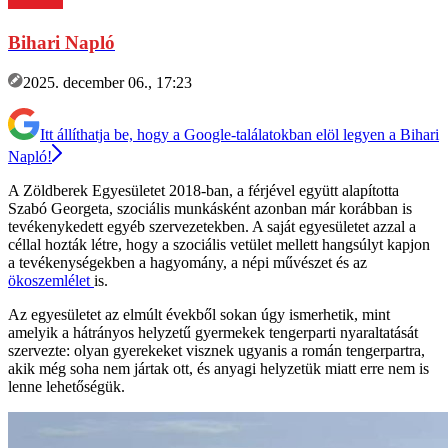
Bihari Napló
2025. december 06., 17:23
Itt állíthatja be, hogy a Google-találatokban elöl legyen a Bihari
Napló!
A Zöldberek Egyesületet 2018-ban, a férjével együtt alapította
Szabó Georgeta, szociális munkásként azonban már korábban is
tevékenykedett egyéb szervezetekben. A saját egyesületet azzal a
céllal hozták létre, hogy a szociális vetület mellett hangsúlyt kapjon
a tevékenységekben a hagyomány, a népi művészet és az
ökoszemlélet
is.
Az egyesületet az elmúlt évekből sokan úgy ismerhetik, mint
amelyik a hátrányos helyzetű gyermekek tengerparti nyaraltatását
szervezte: olyan gyerekeket visznek ugyanis a román tengerpartra,
akik még soha nem jártak ott, és anyagi helyzetük miatt erre nem is
lenne lehetőségük.