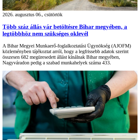
2026. augusztus 06., csütörtök
Több száz állás vár betöltésre Bihar megyében, a
legtöbbhöz nem szükséges oklevél
A Bihar Megyei Munkaerő-foglalkoztatási Ügynökség (AJOFM)
közleményben tájékoztat arról, hogy a legfrissebb adatok szerint
összesen 682 megüresedett állást kínálnak Bihar megyében,
Nagyváradon pedig a szabad munkahelyek száma 433.