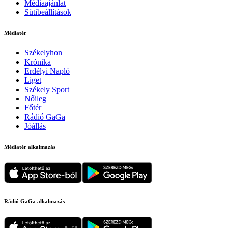
Médiaajánlat
Sütibeállítások
Médiatér
Székelyhon
Krónika
Erdélyi Napló
Liget
Székely Sport
Nőileg
Főtér
Rádió GaGa
Jóállás
Médiatér alkalmazás
Rádió GaGa alkalmazás