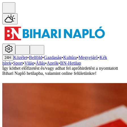
Közélet
•
Belföld
•
Gazdaság
•
Kultúra
•
Megyejáró
•
Kék
24H
hírek
•
Sport
•
Világ
•
Állás
•
Aprók
•
BN-Hetilap
Így köthet előfizetést és/vagy adhat fel apróhirdetést a nyomtatott
Bihari Napló hetilapba, valamint online felületünkre!