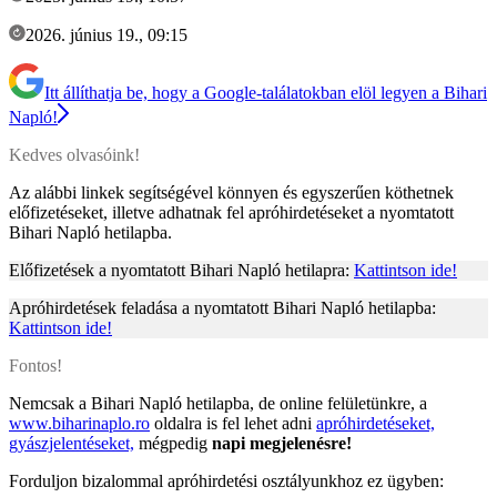
2026. június 19., 09:15
Itt állíthatja be, hogy a Google-találatokban elöl legyen a Bihari
Napló!
Kedves olvasóink!
Az alábbi linkek segítségével könnyen és egyszerűen köthetnek
előfizetéseket, illetve adhatnak fel apróhirdetéseket a nyomtatott
Bihari Napló hetilapba.
Előfizetések a nyomtatott Bihari Napló hetilapra:
Kattintson ide!
Apróhirdetések feladása a nyomtatott Bihari Napló hetilapba:
Kattintson ide!
Fontos!
Nemcsak a Bihari Napló hetilapba, de online felületünkre, a
www.biharinaplo.ro
oldalra is fel lehet adni
apróhirdetéseket,
gyászjelentéseket,
mégpedig
napi megjelenésre!
Forduljon bizalommal apróhirdetési osztályunkhoz ez ügyben: