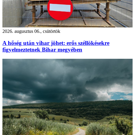
2026. augusztus 06., csütörtök
A hőség után vihar jöhet: erős széllökésekre
figyelmeztetnek Bihar megyében