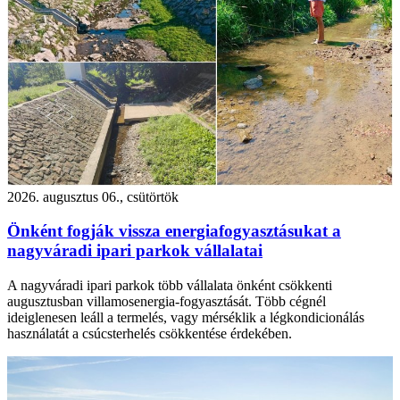
2026. augusztus 06., csütörtök
Önként fogják vissza energiafogyasztásukat a
nagyváradi ipari parkok vállalatai
A nagyváradi ipari parkok több vállalata önként csökkenti
augusztusban villamosenergia-fogyasztását. Több cégnél
ideiglenesen leáll a termelés, vagy mérséklik a légkondicionálás
használatát a csúcsterhelés csökkentése érdekében.