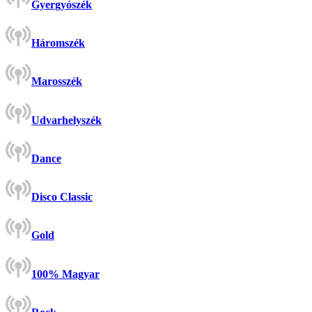
Gyergyószék
Háromszék
Marosszék
Udvarhelyszék
Dance
Disco Classic
Gold
100% Magyar