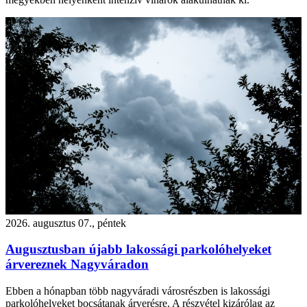
2026. augusztus 07., péntek
Augusztusban újabb lakossági parkolóhelyeket
árvereznek Nagyváradon
Ebben a hónapban több nagyváradi városrészben is lakossági
parkolóhelyeket bocsátanak árverésre. A részvétel kizárólag az