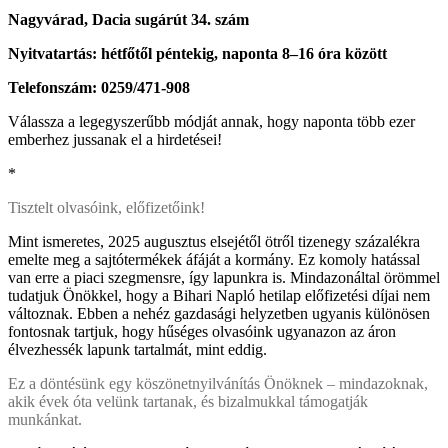
Nagyvárad, Dacia sugárút 34. szám
Nyitvatartás: hétfőtől péntekig, naponta 8–16 óra között
Telefonszám: 0259/471-908
Válassza a legegyszerűbb módját annak, hogy naponta több ezer
emberhez jussanak el a hirdetései!
*
Tisztelt olvasóink, előfizetőink!
Mint ismeretes, 2025 augusztus elsejétől ötről tizenegy százalékra
emelte meg a sajtótermékek áfáját a kormány. Ez komoly hatással
van erre a piaci szegmensre, így lapunkra is. Mindazonáltal örömmel
tudatjuk Önökkel, hogy a Bihari Napló hetilap előfizetési díjai nem
változnak. Ebben a nehéz gazdasági helyzetben ugyanis különösen
fontosnak tartjuk, hogy hűséges olvasóink ugyanazon az áron
élvezhessék lapunk tartalmát, mint eddig.
Ez a döntésünk egy köszönetnyilvánítás Önöknek – mindazoknak,
akik évek óta velünk tartanak, és bizalmukkal támogatják
munkánkat.