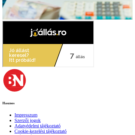
Hasznos
Impresszum
Szerzői jogok
Adatvédelmi tájékoztató
Cookie-kezelési tájékoztató