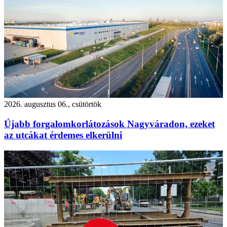
2026. augusztus 06., csütörtök
Újabb forgalomkorlátozások Nagyváradon, ezeket
az utcákat érdemes elkerülni