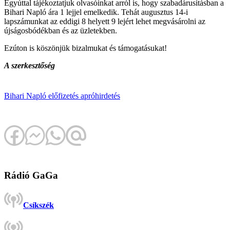
Egyúttal tájékoztatjuk olvasóinkat arról is, hogy szabadárusításban a
Bihari Napló ára 1 lejjel emelkedik. Tehát augusztus 14-i
lapszámunkat az eddigi 8 helyett 9 lejért lehet megvásárolni az
újságosbódékban és az üzletekben.
Ezúton is köszönjük bizalmukat és támogatásukat!
A szerkesztőség
Bihari Napló
előfizetés
apróhirdetés
Rádió GaGa
Csíkszék