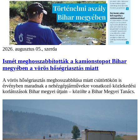
2026. augusztus 05., szerda
Ismét meghosszabbították a kamionstopot Bihar
megyében a vörös hőségriasztás miatt
A vörös hőségriasztás meghosszabbítása miatt csütörtökön is
érvényben maradnak a nehézgépjárművekre vonatkozó közlekedési
korlátozások Bihar megyei útjain – közölte a Bihar Megyei Tanács.