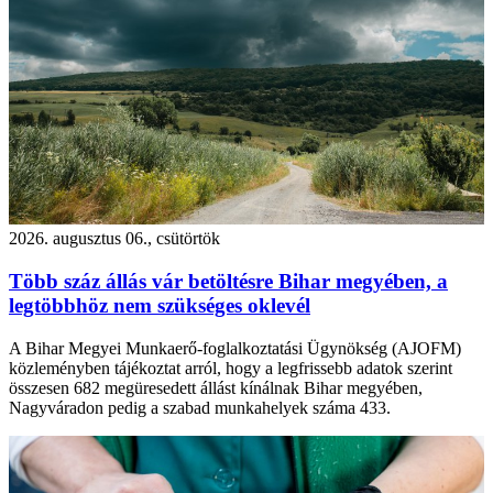
2026. augusztus 06., csütörtök
Több száz állás vár betöltésre Bihar megyében, a
legtöbbhöz nem szükséges oklevél
A Bihar Megyei Munkaerő-foglalkoztatási Ügynökség (AJOFM)
közleményben tájékoztat arról, hogy a legfrissebb adatok szerint
összesen 682 megüresedett állást kínálnak Bihar megyében,
Nagyváradon pedig a szabad munkahelyek száma 433.