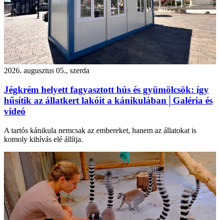
2026. augusztus 05., szerda
Jégkrém helyett fagyasztott hús és gyümölcsök: így
hűsítik az állatkert lakóit a kánikulában│Galéria és
videó
A tartós kánikula nemcsak az embereket, hanem az állatokat is
komoly kihívás elé állítja.