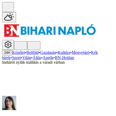
Közélet
•
Belföld
•
Gazdaság
•
Kultúra
•
Megyejáró
•
Kék
24H
hírek
•
Sport
•
Világ
•
Állás
•
Aprók
•
BN-Hetilap
Indiáról nyílik kiállítás a váradi várban