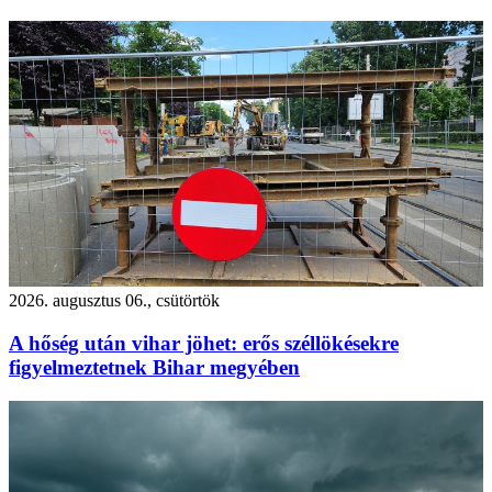
2026. augusztus 06., csütörtök
A hőség után vihar jöhet: erős széllökésekre
figyelmeztetnek Bihar megyében