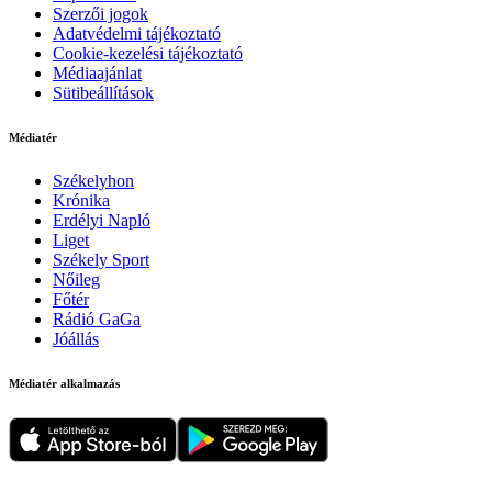
Szerzői jogok
Adatvédelmi tájékoztató
Cookie-kezelési tájékoztató
Médiaajánlat
Sütibeállítások
Médiatér
Székelyhon
Krónika
Erdélyi Napló
Liget
Székely Sport
Nőileg
Főtér
Rádió GaGa
Jóállás
Médiatér alkalmazás