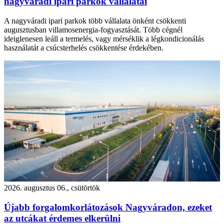
nagyváradi ipari parkok vállalatai
A nagyváradi ipari parkok több vállalata önként csökkenti
augusztusban villamosenergia-fogyasztását. Több cégnél
ideiglenesen leáll a termelés, vagy mérséklik a légkondicionálás
használatát a csúcsterhelés csökkentése érdekében.
2026. augusztus 06., csütörtök
Újabb forgalomkorlátozások Nagyváradon, ezeket
az utcákat érdemes elkerülni