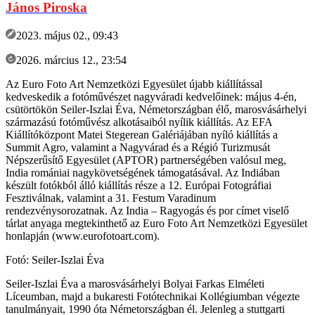
János Piroska
2023. május 02., 09:43
2026. március 12., 23:54
Az Euro Foto Art Nemzetközi Egyesület újabb kiállítással
kedveskedik a fotóművészet nagyváradi kedvelőinek: május 4-én,
csütörtökön Seiler-Iszlai Éva, Németországban élő, marosvásárhelyi
származású fotóművész alkotásaiból nyílik kiállítás. Az EFA
Kiállítóközpont Matei Stegerean Galériájában nyíló kiállítás a
Summit Agro, valamint a Nagyvárad és a Régió Turizmusát
Népszerűsítő Egyesület (APTOR) partnerségében valósul meg,
India romániai nagykövetségének támogatásával. Az Indiában
készült fotókból álló kiállítás része a 12. Európai Fotográfiai
Fesztiválnak, valamint a 31. Festum Varadinum
rendezvénysorozatnak. Az India – Ragyogás és por címet viselő
tárlat anyaga megtekinthető az Euro Foto Art Nemzetközi Egyesület
honlapján (www.eurofotoart.com).
Fotó: Seiler-Iszlai Éva
Seiler-Iszlai Éva a marosvásárhelyi Bolyai Farkas Elméleti
Líceumban, majd a bukaresti Fotótechnikai Kollégiumban végezte
tanulmányait, 1990 óta Németországban él. Jelenleg a stuttgarti