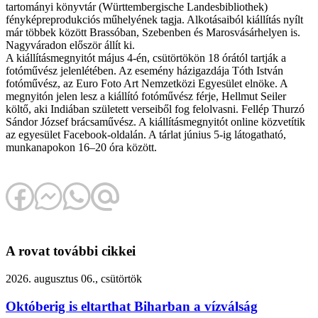
tartományi könyvtár (Württembergische Landesbibliothek)
fényképreprodukciós műhelyének tagja. Alkotásaiból kiállítás nyílt
már többek között Brassóban, Szebenben és Marosvásárhelyen is.
Nagyváradon először állít ki.
A kiállításmegnyitót május 4-én, csütörtökön 18 órától tartják a
fotóművész jelenlétében. Az esemény házigazdája Tóth István
fotóművész, az Euro Foto Art Nemzetközi Egyesület elnöke. A
megnyitón jelen lesz a kiállító fotóművész férje, Hellmut Seiler
költő, aki Indiában született verseiből fog felolvasni. Fellép Thurzó
Sándor József brácsaművész. A kiállításmegnyitót online közvetítik
az egyesület Facebook-oldalán. A tárlat június 5-ig látogatható,
munkanapokon 16–20 óra között.
A rovat további cikkei
2026. augusztus 06., csütörtök
Októberig is eltarthat Biharban a vízválság