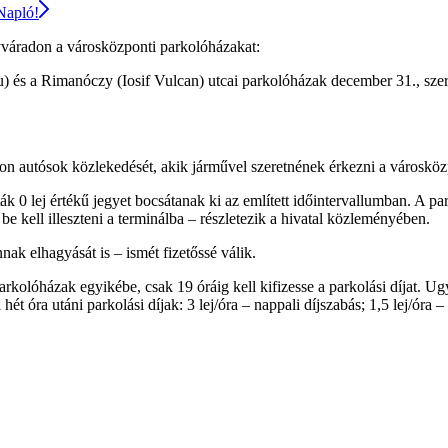
 Napló!
gyváradon a városközponti parkolóházakat:
 és a Rimanóczy (Iosif Vulcan) utcai parkolóházak december 31., szerda
 autósok közlekedését, akik járművel szeretnének érkezni a városközp
 0 lej értékű jegyet bocsátanak ki az említett időintervallumban. A pa
kell illeszteni a terminálba – részletezik a hivatal közleményében.
nak elhagyását is – ismét fizetőssé válik.
rkolóházak egyikébe, csak 19 óráig kell kifizesse a parkolási díjat. Ugy
hét óra utáni parkolási díjak: 3 lej/óra – nappali díjszabás; 1,5 lej/óra – 