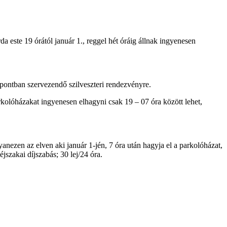
 este 19 órától január 1., reggel hét óráig állnak ingyenesen
ontban szervezendő szilveszteri rendezvényre.
rkolóházakat ingyenesen elhagyni csak 19 – 07 óra között lehet,
anezen az elven aki január 1-jén, 7 óra után hagyja el a parkolóházat,
éjszakai díjszabás; 30 lej/24 óra.