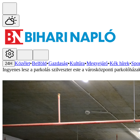
Közélet
•
Belföld
•
Gazdaság
•
Kultúra
•
Megyejáró
•
Kék hírek
•
Spor
24H
Ingyenes lesz a parkolás szilveszter este a városközponti parkolóház