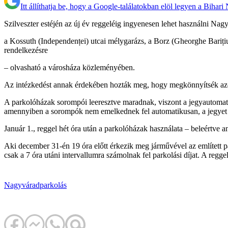
Itt állíthatja be, hogy a Google-találatokban elöl legyen a Bihari
Szilveszter estéjén az új év reggeléig ingyenesen lehet használni Na
a Kossuth (Independenței) utcai mélygarázs, a Borz (Gheorghe Barițiu)
rendelkezésre
– olvasható a városháza közleményében.
Az intézkedést annak érdekében hozták meg, hogy megkönnyítsék azon
A parkolóházak sorompói leeresztve maradnak, viszont a jegyautomaták
amennyiben a sorompók nem emelkednek fel automatikusan, a jegyet be 
Január 1., reggel hét óra után a parkolóházak használata – beleértve an
Aki december 31-én 19 óra előtt érkezik meg járművével az említett pa
csak a 7 óra utáni intervallumra számolnak fel parkolási díjat. A reggel 
Nagyvárad
parkolás