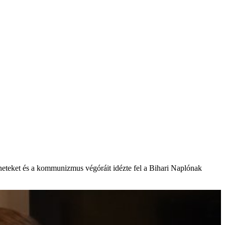
éneteket és a kommunizmus végóráit idézte fel a Bihari Naplónak