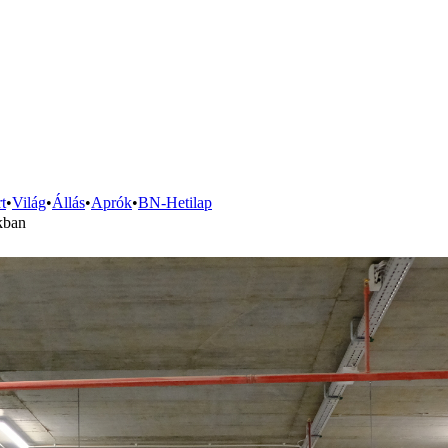
t
•
Világ
•
Állás
•
Aprók
•
BN-Hetilap
akban