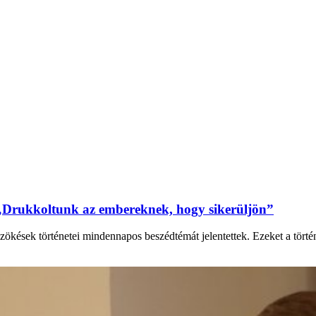
„Drukkoltunk az embereknek, hogy sikerüljön”
zökések történetei mindennapos beszédtémát jelentettek. Ezeket a tört