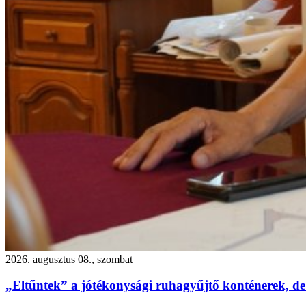
2026. augusztus 08., szombat
„Eltűntek” a jótékonysági ruhagyűjtő konténerek, de