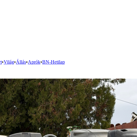
t
•
Világ
•
Állás
•
Aprók
•
BN-Hetilap