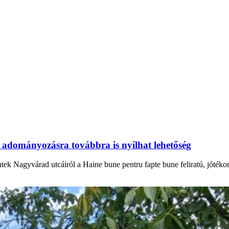
 adományozásra továbbra is nyílhat lehetőség
ntek Nagyvárad utcáiról a Haine bune pentru fapte bune feliratú, jóték