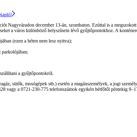
 Napló!
iót Nagyváradon december 13-án, szombaton. Ezúttal is a megszokott pr
seket a város különböző helyszínein lévő gyűjtőpontokhoz. A konténer
ában (ezen a héten nem lesz nyitva);
 parkolójában;
zállítani a gyűjtőpontokról.
gáz, sütők, mosógépek stb.) esetén a magánszemélyek, a jogi személye
-828 vagy a 0721-230-775 telefonszámok egyikén hétfőtől péntekig 9–17