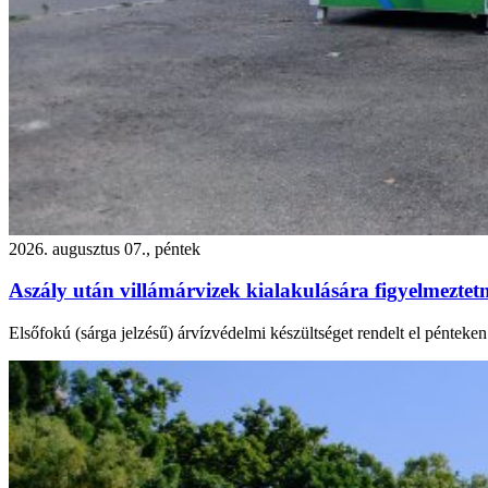
2026. augusztus 07., péntek
Aszály után villámárvizek kialakulására figyelmezte
Elsőfokú (sárga jelzésű) árvízvédelmi készültséget rendelt el péntek