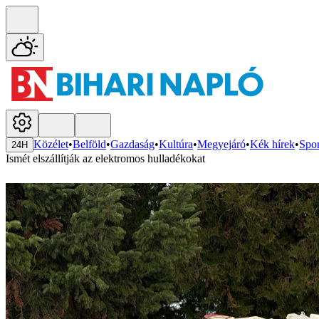
Közélet
•
Belföld
•
Gazdaság
•
Kultúra
•
Megyejáró
•
Kék hírek
•
Spor
24H
Ismét elszállítják az elektromos hulladékokat