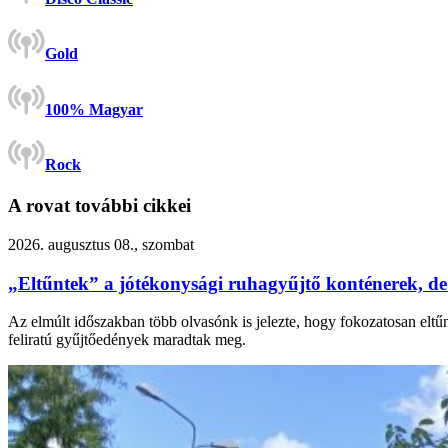
Gold
100% Magyar
Rock
A rovat további cikkei
2026. augusztus 08., szombat
„Eltűntek” a jótékonysági ruhagyűjtő konténerek, de
Az elmúlt időszakban több olvasónk is jelezte, hogy fokozatosan eltű
feliratú gyűjtőedények maradtak meg.