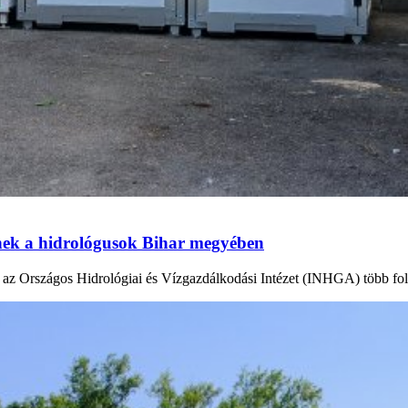
tnek a hidrológusok Bihar megyében
en az Országos Hidrológiai és Vízgazdálkodási Intézet (INHGA) több fo