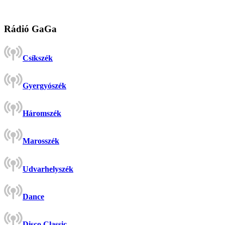
Rádió GaGa
Csíkszék
Gyergyószék
Háromszék
Marosszék
Udvarhelyszék
Dance
Disco Classic