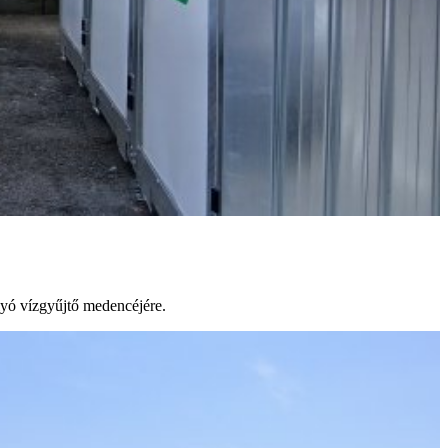
lyó vízgyűjtő medencéjére.