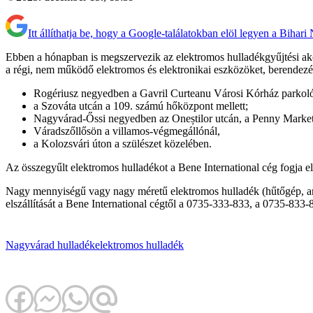
Itt állíthatja be, hogy a Google-találatokban elöl legyen a Bihari
Ebben a hónapban is megszervezik az elektromos hulladékgyűjtési akc
a régi, nem működő elektromos és elektronikai eszközöket, berendezé
Rogériusz negyedben a Gavril Curteanu Városi Kórház parkolój
a Szováta utcán a 109. számú hőközpont mellett;
Nagyvárad-Őssi negyedben az Oneștilor utcán, a Penny Market
Váradszőllősön a villamos-végmegállónál,
a Kolozsvári úton a szülészet közelében.
Az összegyűlt elektromos hulladékot a Bene International cég fogja els
Nagy mennyiségű vagy nagy méretű elektromos hulladék (hűtőgép, ara
elszállítását a Bene International cégtől a 0735-333-833, a 0735-833
Nagyvárad
hulladék
elektromos hulladék