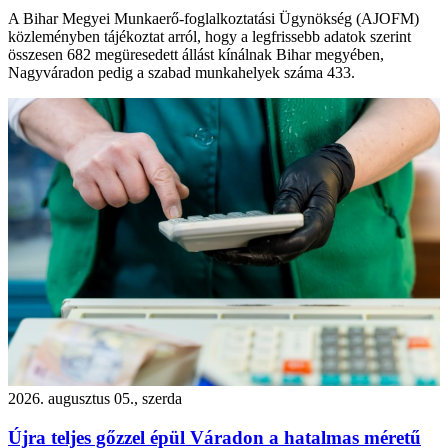
A Bihar Megyei Munkaerő-foglalkoztatási Ügynökség (AJOFM)
közleményben tájékoztat arról, hogy a legfrissebb adatok szerint
összesen 682 megüresedett állást kínálnak Bihar megyében,
Nagyváradon pedig a szabad munkahelyek száma 433.
2026. augusztus 05., szerda
Újra teljes gőzzel épül Váradon a hatalmas méretű