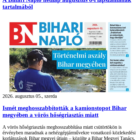
tartalmából
2026. augusztus 05., szerda
Ismét meghosszabbították a kamionstopot Bihar
megyében a vörös hőségriasztás miatt
A vörös hőségriasztás meghosszabbítása miatt csütörtökön is
érvényben maradnak a nehézgépjárművekre vonatkozó közlekedési
korlátozások Bihar megyei útjain – közölte a Bihar Megyei Tanács.