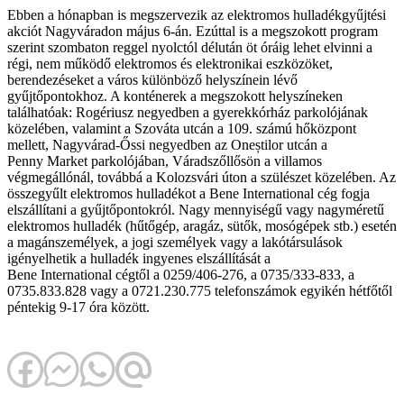
Ebben a hónapban is megszervezik az elektromos hulladékgyűjtési
akciót Nagyváradon május 6-án. Ezúttal is a megszokott program
szerint szombaton reggel nyolctól délután öt óráig lehet elvinni a
régi, nem működő elektromos és elektronikai eszközöket,
berendezéseket a város különböző helyszínein lévő
gyűjtőpontokhoz. A konténerek a megszokott helyszíneken
találhatóak: Rogériusz negyedben a gyerekkórház parkolójának
közelében, valamint a Szováta utcán a 109. számú hőközpont
mellett, Nagyvárad-Őssi negyedben az Oneștilor utcán a
Penny Market parkolójában, Váradszőllősön a villamos
végmegállónál, továbbá a Kolozsvári úton a szülészet közelében. Az
összegyűlt elektromos hulladékot a Bene International cég fogja
elszállítani a gyűjtőpontokról. Nagy mennyiségű vagy nagyméretű
elektromos hulladék (hűtőgép, aragáz, sütők, mosógépek stb.) esetén
a magánszemélyek, a jogi személyek vagy a lakótársulások
igényelhetik a hulladék ingyenes elszállítását a
Bene International cégtől a 0259/406-276, a 0735/333-833, a
0735.833.828 vagy a 0721.230.775 telefonszámok egyikén hétfőtől
péntekig 9-17 óra között.