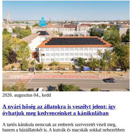
2026. augusztus 04., kedd
A nyári hőség az állatokra is veszélyt jelent: így
óvhatjuk meg kedvenceinket a kánikulában
A tartós kánikula nemcsak az emberek szervezetét viseli meg,
hanem a háziállatokét is. A kutyák és macskák sokkal nehezebben