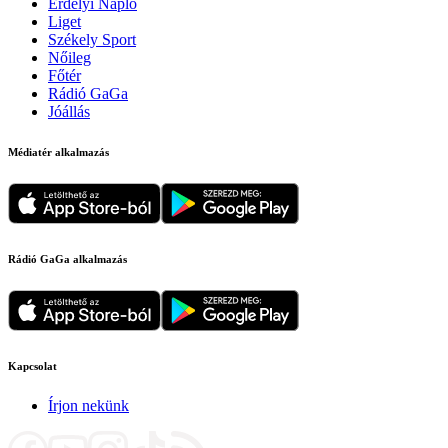
Erdélyi Napló
Liget
Székely Sport
Nőileg
Főtér
Rádió GaGa
Jóállás
Médiatér alkalmazás
Rádió GaGa alkalmazás
Kapcsolat
Írjon nekünk