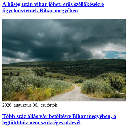
A hőség után vihar jöhet: erős széllökésekre
figyelmeztetnek Bihar megyében
2026. augusztus 06., csütörtök
Több száz állás vár betöltésre Bihar megyében, a
legtöbbhöz nem szükséges oklevél