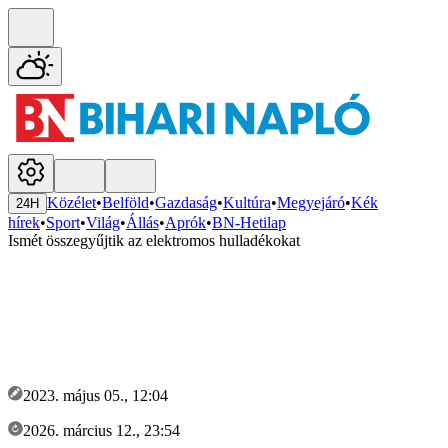
Közélet
•
Belföld
•
Gazdaság
•
Kultúra
•
Megyejáró
•
Kék
24H
hírek
•
Sport
•
Világ
•
Állás
•
Aprók
•
BN-Hetilap
Ismét összegyűjtik az elektromos hulladékokat
2023. május 05., 12:04
2026. március 12., 23:54