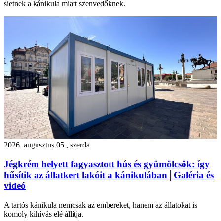
sietnek a kánikula miatt szenvedőknek.
2026. augusztus 05., szerda
Jégkrém helyett fagyasztott hús és gyümölcsök: így
hűsítik az állatkert lakóit a kánikulában│Galéria és
videó
A tartós kánikula nemcsak az embereket, hanem az állatokat is
komoly kihívás elé állítja.