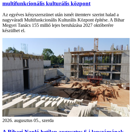
multifunkcionális kulturális központ
Az egyéves kényszerszünet után ismét ütemterv szerint halad a
nagyváradi Multifunkcionális Kulturális Központ építése. A Bihar
Megyei Tanács 155 millió lejes beruházása 2027 októberére
készülhet el.
2026. augusztus 05., szerda
A Bihari Napló hetilap augusztus 6-i lapszámának