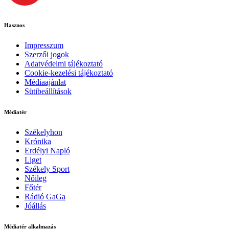
Hasznos
Impresszum
Szerzői jogok
Adatvédelmi tájékoztató
Cookie-kezelési tájékoztató
Médiaajánlat
Sütibeállítások
Médiatér
Székelyhon
Krónika
Erdélyi Napló
Liget
Székely Sport
Nőileg
Főtér
Rádió GaGa
Jóállás
Médiatér alkalmazás