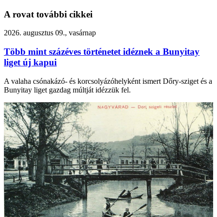
A rovat további cikkei
2026. augusztus 09., vasárnap
Több mint százéves történetet idéznek a Bunyitay
liget új kapui
A valaha csónakázó- és korcsolyázóhelyként ismert Dőry-sziget és a
Bunyitay liget gazdag múltját idézzük fel.