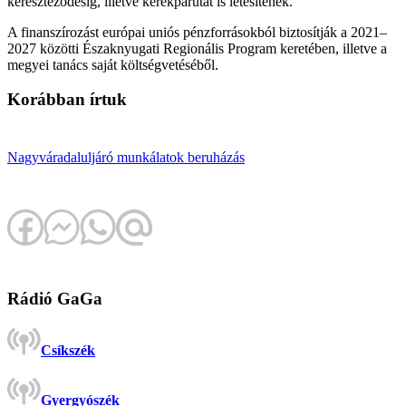
kereszteződésig, illetve kerékpárutat is létesítenek.
A finanszírozást európai uniós pénzforrásokból biztosítják a 2021–
2027 közötti Északnyugati Regionális Program keretében, illetve a
megyei tanács saját költségvetéséből.
Korábban írtuk
Nagyvárad
aluljáró
munkálatok
beruházás
Rádió GaGa
Csíkszék
Gyergyószék