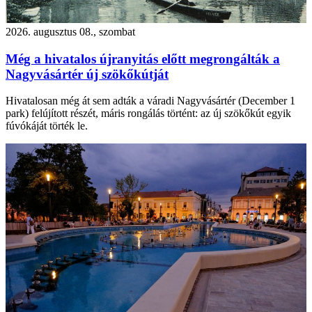
2026. augusztus 08., szombat
Még a hivatalos újranyitás előtt megrongálták a
Nagyvásártér új szökőkútját
Hivatalosan még át sem adták a váradi Nagyvásártér (December 1
park) felújított részét, máris rongálás történt: az új szökőkút egyik
fúvókáját törték le.