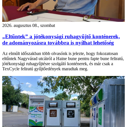
2026. augusztus 08., szombat
„Eltűntek” a jótékonysági ruhagyűjtő konténerek,
de adományozásra továbbra is nyílhat lehetőség
Az elmúlt időszakban több olvasónk is jelezte, hogy fokozatosan
eltűntek Nagyvárad utcáiról a Haine bune pentru fapte bune feliratú,
jótékonysági ruhagyűjtésre szolgáló konténerek, és már csak a
TexCycle feliratú gyűjtőedények maradtak meg.