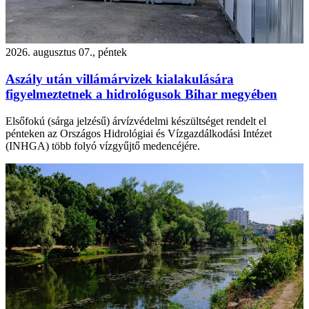
2026. augusztus 07., péntek
Aszály után villámárvizek kialakulására
figyelmeztetnek a hidrológusok Bihar megyében
Elsőfokú (sárga jelzésű) árvízvédelmi készültséget rendelt el
pénteken az Országos Hidrológiai és Vízgazdálkodási Intézet
(INHGA) több folyó vízgyűjtő medencéjére.