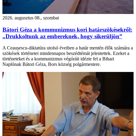
2026. augusztus 08., szombat
Bátori Géza a kommunizmus kori határszökésekről:
„Drukkoltunk az embereknek, hogy sikerüljön”
A Ceaușescu-diktatúra utolsó éveiben a határ mentén élők számára a
szökések történetei mindennapos beszédtémát jelentettek. Ezeket a
történeteket és a kommunizmus végóráit idézte fel a Bihari
Naplónak Bátori Géza, Bors község polgármestere.