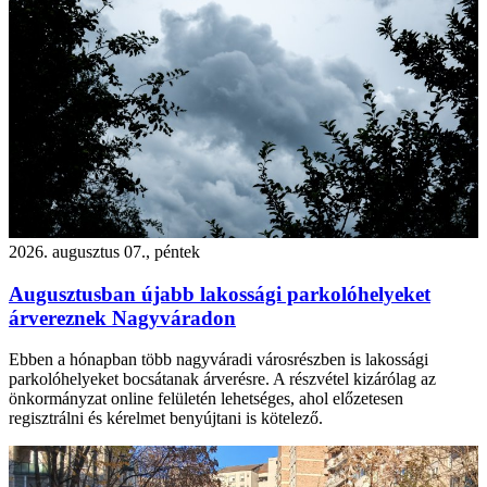
2026. augusztus 07., péntek
Augusztusban újabb lakossági parkolóhelyeket
árvereznek Nagyváradon
Ebben a hónapban több nagyváradi városrészben is lakossági
parkolóhelyeket bocsátanak árverésre. A részvétel kizárólag az
önkormányzat online felületén lehetséges, ahol előzetesen
regisztrálni és kérelmet benyújtani is kötelező.