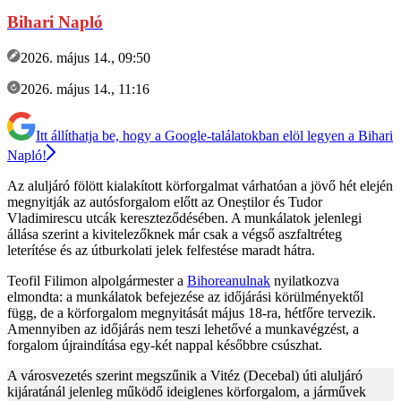
Bihari Napló
2026. május 14., 09:50
2026. május 14., 11:16
Itt állíthatja be, hogy a Google-találatokban elöl legyen a Bihari
Napló!
Az aluljáró fölött kialakított körforgalmat várhatóan a jövő hét elején
megnyitják az autósforgalom előtt az Oneștilor és Tudor
Vladimirescu utcák kereszteződésében. A munkálatok jelenlegi
állása szerint a kivitelezőknek már csak a végső aszfaltréteg
leterítése és az útburkolati jelek felfestése maradt hátra.
Teofil Filimon alpolgármester a
Bihoreanulnak
nyilatkozva
elmondta: a munkálatok befejezése az időjárási körülményektől
függ, de a körforgalom megnyitását május 18-ra, hétfőre tervezik.
Amennyiben az időjárás nem teszi lehetővé a munkavégzést, a
forgalom újraindítása egy-két nappal későbbre csúszhat.
A városvezetés szerint megszűnik a Vitéz (Decebal) úti aluljáró
kijáratánál jelenleg működő ideiglenes körforgalom, a járművek