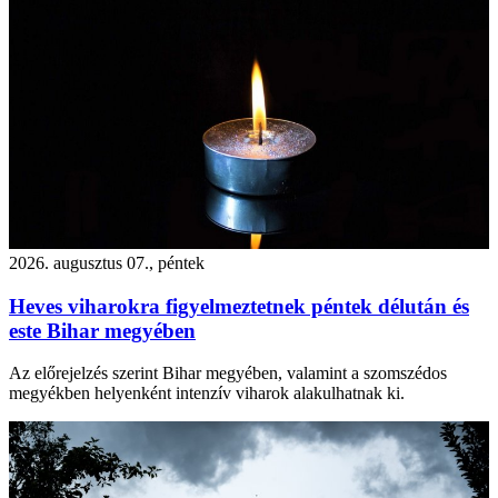
2026. augusztus 07., péntek
Heves viharokra figyelmeztetnek péntek délután és
este Bihar megyében
Az előrejelzés szerint Bihar megyében, valamint a szomszédos
megyékben helyenként intenzív viharok alakulhatnak ki.