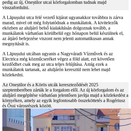
pedig az új, Oneștilor utcai körforgalomban tudnak majd
visszafordulni.
A Lăpușului utca felé vezető kijárat ugyanakkor továbbra is zárva
marad, mivel ott még folytatódnak a munkálatok. A kivitelezők
eközben az aluljáró belső kialakításán dolgoznak tovább, a
munkálatok várhatóan körülbelül egy hónapon belül készülnek el,
az átjáró befejezése viszont nem jelenti automatikusan annak
megnyitását is.
A Lăpușului utcában ugyanis a Nagyváradi Vízművek és az
Electrica még közműcseréket végez a föld alatt, ezt követően
kezdődhet csak meg az utca teljes felújítása. Amíg ezek a
munkálatok tartanak, az aluljárón keresztül nem lehet majd
közlekedni.
Az Oneștilor és a Körös utcák kereszteződését 2025
szeptemberében zárták le a forgalom elől. Az új körforgalom és az
aluljáró megépítése várhatóan jelentősen javítja majd a közlekedést a
környéken, amely az egyik legfontosabb összeköttetés a Rogériusz
és Őssi városrészek között.