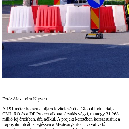
Fotó: Alexandru Nițescu
A 191 méter hosszú aluljáró kivitelezését a Global Industrial, a
CML.RO és a DP Proiect alkotta társulás végzi, mintegy 31,268
millió lej értékben, áfa nélkül. A projekt keretében korszerűsítik a
Lăpușului utcát is, egészen a Meșteșugarilor utcával való