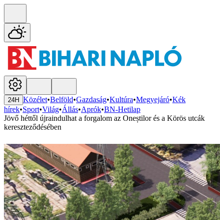
Közélet
•
Belföld
•
Gazdaság
•
Kultúra
•
Megyejáró
•
Kék
24H
hírek
•
Sport
•
Világ
•
Állás
•
Aprók
•
BN-Hetilap
Jövő héttől újraindulhat a forgalom az Oneștilor és a Körös utcák
kereszteződésében