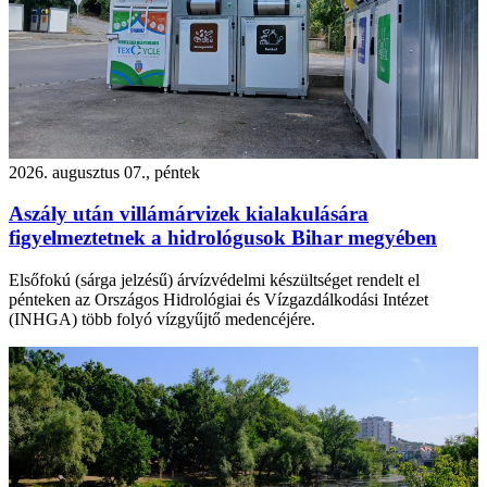
2026. augusztus 07., péntek
Aszály után villámárvizek kialakulására
figyelmeztetnek a hidrológusok Bihar megyében
Elsőfokú (sárga jelzésű) árvízvédelmi készültséget rendelt el
pénteken az Országos Hidrológiai és Vízgazdálkodási Intézet
(INHGA) több folyó vízgyűjtő medencéjére.