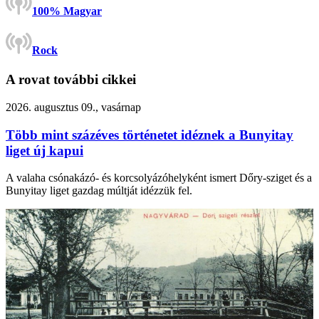
100% Magyar
Rock
A rovat további cikkei
2026. augusztus 09., vasárnap
Több mint százéves történetet idéznek a Bunyitay
liget új kapui
A valaha csónakázó- és korcsolyázóhelyként ismert Dőry-sziget és a
Bunyitay liget gazdag múltját idézzük fel.