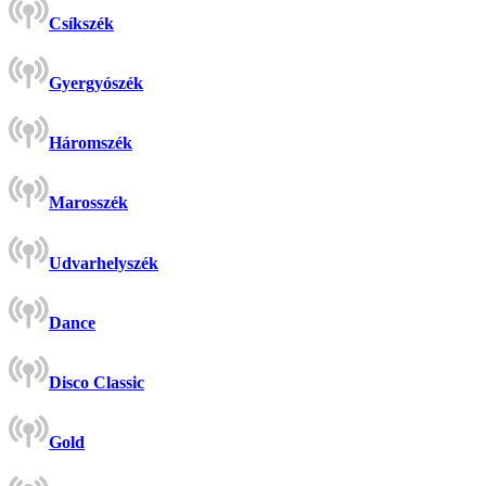
Csíkszék
Gyergyószék
Háromszék
Marosszék
Udvarhelyszék
Dance
Disco Classic
Gold