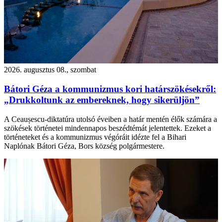
2026. augusztus 08., szombat
Bátori Géza a kommunizmus kori határszökésekről:
„Drukkoltunk az embereknek, hogy sikerüljön”
A Ceaușescu-diktatúra utolsó éveiben a határ mentén élők számára a
szökések történetei mindennapos beszédtémát jelentettek. Ezeket a
történeteket és a kommunizmus végóráit idézte fel a Bihari
Naplónak Bátori Géza, Bors község polgármestere.