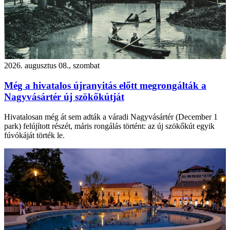
2026. augusztus 08., szombat
Még a hivatalos újranyitás előtt megrongálták a
Nagyvásártér új szökőkútját
Hivatalosan még át sem adták a váradi Nagyvásártér (December 1
park) felújított részét, máris rongálás történt: az új szökőkút egyik
fúvókáját törték le.