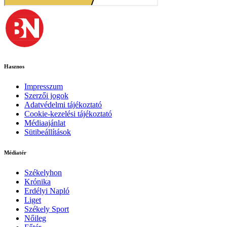
Hasznos
Impresszum
Szerzői jogok
Adatvédelmi tájékoztató
Cookie-kezelési tájékoztató
Médiaajánlat
Sütibeállítások
Médiatér
Székelyhon
Krónika
Erdélyi Napló
Liget
Székely Sport
Nőileg