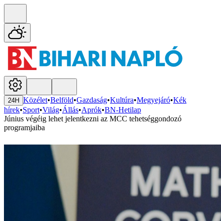
Közélet
•
Belföld
•
Gazdaság
•
Kultúra
•
Megyejáró
•
Kék
24H
hírek
•
Sport
•
Világ
•
Állás
•
Aprók
•
BN-Hetilap
Június végéig lehet jelentkezni az MCC tehetséggondozó
programjaiba