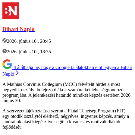
Bihari Napló
2026. június 10., 20:45
2026. június 10., 18:35
Itt állíthatja be, hogy a Google-találatokban elöl legyen a Bihari
Napló!
A Mathias Corvinus Collegium (MCC) felvételit hirdet a most
negyedik osztályt befejező diákok számára két tehetséggondozó
programjába. A jelentkezési határidő mindkét képzés esetében 2026.
június 30.
A szervezet tájékoztatása szerint a Fiatal Tehetség Program (FIT)
egy ötödik osztálytól elérhető, négyéves, ingyenes képzés, amely a
tanórai oktatást kiegészítve segíti a kíváncsi és motivált diákok
fejlődését.