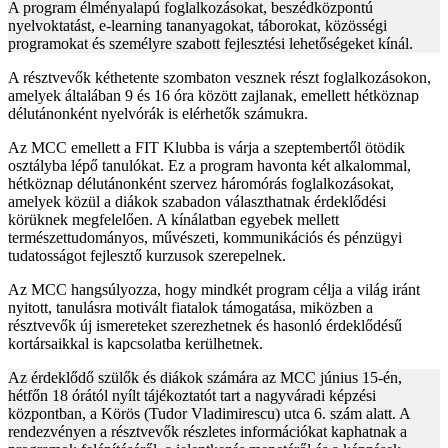
A program élményalapú foglalkozásokat, beszédközpontú
nyelvoktatást, e-learning tananyagokat, táborokat, közösségi
programokat és személyre szabott fejlesztési lehetőségeket kínál.
A résztvevők kéthetente szombaton vesznek részt foglalkozásokon,
amelyek általában 9 és 16 óra között zajlanak, emellett hétköznap
délutánonként nyelvórák is elérhetők számukra.
Az MCC emellett a FIT Klubba is várja a szeptembertől ötödik
osztályba lépő tanulókat. Ez a program havonta két alkalommal,
hétköznap délutánonként szervez háromórás foglalkozásokat,
amelyek közül a diákok szabadon választhatnak érdeklődési
körüknek megfelelően. A kínálatban egyebek mellett
természettudományos, művészeti, kommunikációs és pénzügyi
tudatosságot fejlesztő kurzusok szerepelnek.
Az MCC hangsúlyozza, hogy mindkét program célja a világ iránt
nyitott, tanulásra motivált fiatalok támogatása, miközben a
résztvevők új ismereteket szerezhetnek és hasonló érdeklődésű
kortársaikkal is kapcsolatba kerülhetnek.
Az érdeklődő szülők és diákok számára az MCC június 15-én,
hétfőn 18 órától nyílt tájékoztatót tart a nagyváradi képzési
központban, a Körös (Tudor Vladimirescu) utca 6. szám alatt. A
rendezvényen a résztvevők részletes információkat kaphatnak a