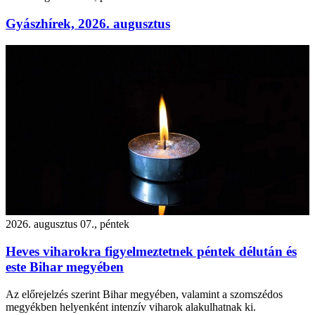
Gyászhírek, 2026. augusztus
2026. augusztus 07., péntek
Heves viharokra figyelmeztetnek péntek délután és
este Bihar megyében
Az előrejelzés szerint Bihar megyében, valamint a szomszédos
megyékben helyenként intenzív viharok alakulhatnak ki.