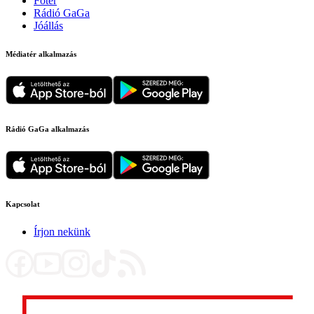
Főtér
Rádió GaGa
Jóállás
Médiatér alkalmazás
Rádió GaGa alkalmazás
Kapcsolat
Írjon nekünk