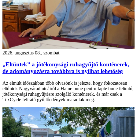
2026. augusztus 08., szombat
„Eltűntek” a jótékonysági ruhagyűjtő konténerek,
de adományozásra továbbra is nyílhat lehetőség
Az elmúlt időszakban több olvasónk is jelezte, hogy fokozatosan
eltűntek Nagyvárad utcáiról a Haine bune pentru fapte bune feliratú,
jótékonysági ruhagyűjtésre szolgáló konténerek, és már csak a
TexCycle feliratú gyűjtőedények maradtak meg.