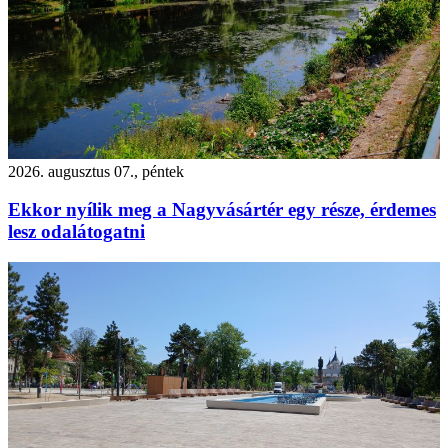
2026. augusztus 07., péntek
Ekkor nyílik meg a Nagyvásártér egy része, érdemes
lesz odalátogatni