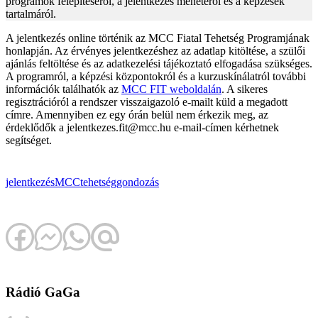
programok felépítéséről, a jelentkezés menetéről és a képzések
tartalmáról.
A jelentkezés online történik az MCC Fiatal Tehetség Programjának
honlapján. Az érvényes jelentkezéshez az adatlap kitöltése, a szülői
ajánlás feltöltése és az adatkezelési tájékoztató elfogadása szükséges.
A programról, a képzési központokról és a kurzuskínálatról további
információk találhatók az
MCC FIT weboldalán
. A sikeres
regisztrációról a rendszer visszaigazoló e-mailt küld a megadott
címre. Amennyiben ez egy órán belül nem érkezik meg, az
érdeklődők a jelentkezes.fit@mcc.hu e-mail-címen kérhetnek
segítséget.
jelentkezés
MCC
tehetséggondozás
Rádió GaGa