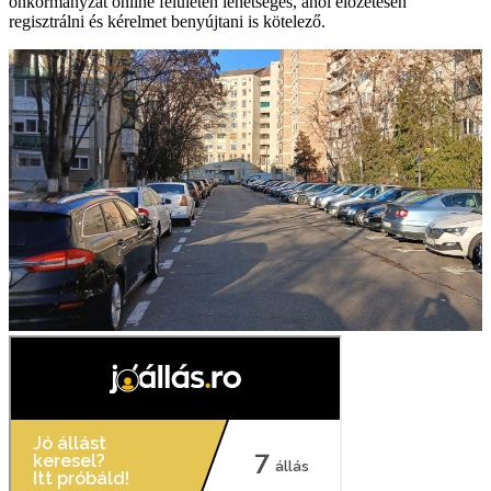
önkormányzat online felületén lehetséges, ahol előzetesen
regisztrálni és kérelmet benyújtani is kötelező.