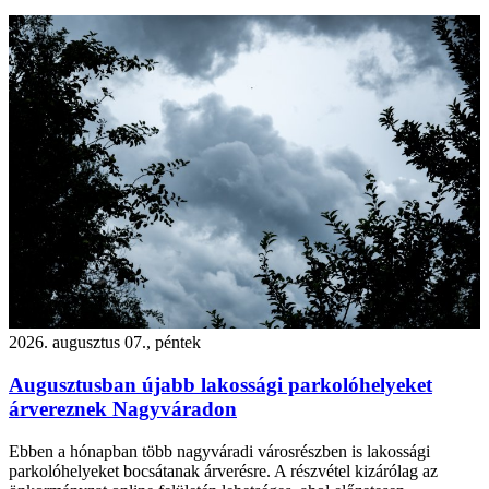
2026. augusztus 07., péntek
Augusztusban újabb lakossági parkolóhelyeket
árvereznek Nagyváradon
Ebben a hónapban több nagyváradi városrészben is lakossági
parkolóhelyeket bocsátanak árverésre. A részvétel kizárólag az