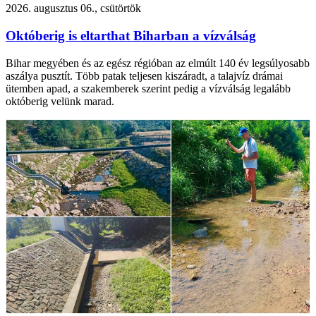
2026. augusztus 06., csütörtök
Októberig is eltarthat Biharban a vízválság
Bihar megyében és az egész régióban az elmúlt 140 év legsúlyosabb
aszálya pusztít. Több patak teljesen kiszáradt, a talajvíz drámai
ütemben apad, a szakemberek szerint pedig a vízválság legalább
októberig velünk marad.