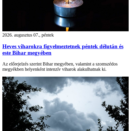
2026. augusztus 07., péntek
Heves viharokra figyelmeztetnek péntek délután és
este Bihar megyében
Az előrejelzés szerint Bihar megyében, valamint a szomszédos
megyékben helyenként intenzív viharok alakulhatnak ki.