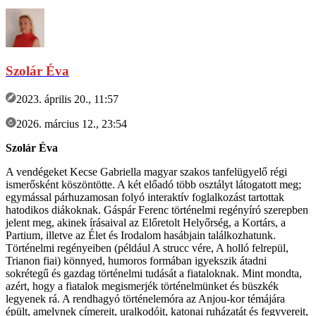
Szolár Éva
2023. április 20., 11:57
2026. március 12., 23:54
Szolár Éva
A vendégeket Kecse Gabriella magyar szakos tanfelügyelő régi
ismerősként köszöntötte. A két előadó több osztályt látogatott meg;
egymással párhuzamosan folyó interaktív foglalkozást tartottak
hatodikos diákoknak. Gáspár Ferenc történelmi regényíró szerepben
jelent meg, akinek írásaival az Előretolt Helyőrség, a Kortárs, a
Partium, illetve az Élet és Irodalom hasábjain találkozhatunk.
Történelmi regényeiben (például A strucc vére, A holló felrepül,
Trianon fiai) könnyed, humoros formában igyekszik átadni
sokrétegű és gazdag történelmi tudását a fiataloknak. Mint mondta,
azért, hogy a fiatalok megismerjék történelmünket és büszkék
legyenek rá. A rendhagyó történelemóra az Anjou-kor témájára
épült, amelynek címereit, uralkodóit, katonai ruházatát és fegyvereit,