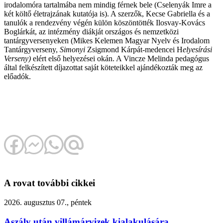
irodalomóra tartalmába nem mindig férnek bele (Cselenyák Imre a
két költő életrajzának kutatója is). A szerzők, Kecse Gabriella és a
tanulók a rendezvény végén külön köszöntötték Ilosvay-Kovács
Boglárkát, az intézmény diákját országos és nemzetközi
tantárgyversenyeken (Mikes Kelemen Magyar Nyelv és Irodalom
Tantárgyverseny,
Simonyi
Zsigmond Kárpát-medencei H
elyesírási
Verseny)
elért első helyezései okán. A Vincze Melinda pedagógus
által felkészített díjazottat saját köteteikkel ajándékozták meg az
előadók.
A rovat további cikkei
2026. augusztus 07., péntek
Aszály után villámárvizek kialakulására