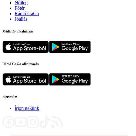
Nőileg
Főtér
Rádió GaGa
Jóállás
Médiatér alkalmazás
Rádió GaGa alkalmazás
Kapcsolat
Írjon nekünk