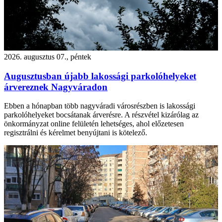
2026. augusztus 07., péntek
Augusztusban újabb lakossági parkolóhelyeket
árvereznek Nagyváradon
Ebben a hónapban több nagyváradi városrészben is lakossági
parkolóhelyeket bocsátanak árverésre. A részvétel kizárólag az
önkormányzat online felületén lehetséges, ahol előzetesen
regisztrálni és kérelmet benyújtani is kötelező.