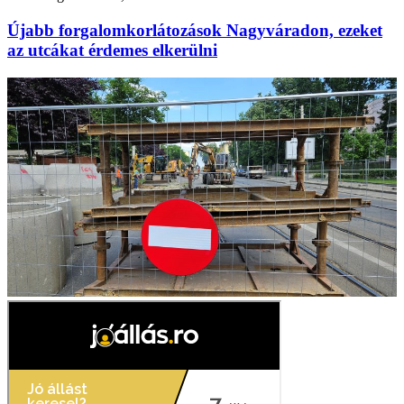
Újabb forgalomkorlátozások Nagyváradon, ezeket
az utcákat érdemes elkerülni