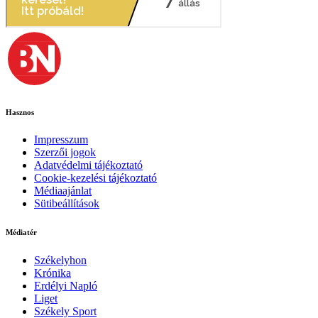
Hasznos
Impresszum
Szerzői jogok
Adatvédelmi tájékoztató
Cookie-kezelési tájékoztató
Médiaajánlat
Sütibeállítások
Médiatér
Székelyhon
Krónika
Erdélyi Napló
Liget
Székely Sport