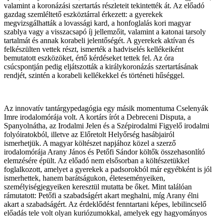
valamint a koronázási szertartás részleteit tekintették át. Az előadó
gazdag szemléltető eszköztárral érkezett: a gyerekek
megvizsgálhatták a lovassági kard, a honfoglalás kori magyar
szablya vagy a visszacsapó íj jellemzőit, valamint a katonai tarsoly
tartalmát és annak korabeli jelentőségét. A gyerekek aktívan és
felkészülten vettek részt, ismerték a hadviselés kellékeiként
bemutatott eszközöket, értő kérdéseket tettek fel. Az óra
csúcspontján pedig eljátszották a királykoronázás szertartásának
rendjét, szintén a korabeli kellékekkel és történeti hűséggel.
Az innovatív tantárgypedagógia egy másik momentuma Cselenyák
Imre irodalomórája volt. A kortárs írót a Debreceni Disputa, a
Spanyolnátha, az Irodalmi Jelen és a Szépirodalmi Figyelő irodalmi
folyóiratokból, illetve az Előretolt Helyőrség hasábjairól
ismerhetjük. A magyar költészet napjához közel a szerző
irodalomórája Arany János és Petőfi Sándor költők összehasonlító
elemzésére épült. Az előadó nem elsősorban a költészetükkel
foglalkozott, amelyet a gyerekek a padsorokból már egyébként is jól
ismerhettek, hanem barátságukon, életeseményeiken,
személyiségjegyeiken keresztül mutatta be őket. Mint találóan
rámutatott: Petőfi a szabadságért akart meghalni, míg Arany élni
akart a szabadságért. Az érdeklődést fenntartani képes, lebilincselő
előadás tele volt olyan kuriózumokkal, amelyek egy hagyományos