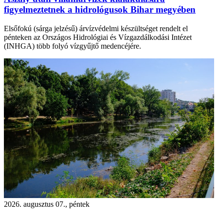
figyelmeztetnek a hidrológusok Bihar megyében
Elsőfokú (sárga jelzésű) árvízvédelmi készültséget rendelt el
pénteken az Országos Hidrológiai és Vízgazdálkodási Intézet
(INHGA) több folyó vízgyűjtő medencéjére.
2026. augusztus 07., péntek