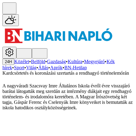
Közélet
•
Belföld
•
Gazdaság
•
Kultúra
•
Megyejáró
•
Kék
24H
hírek
•
Sport
•
Világ
•
Állás
•
Aprók
•
BN-Hetilap
Kardcsörtetés és koronázási szertartás a rendhagyó történelemórán
A nagyváradi Szacsvay Imre Általános Iskola évről évre visszajáró
barátai látogatták meg szerdán az intézmény diákjait egy rendhagyó
történelem- és irodalomóra keretében. A Magyar Írószövetség két
tagja, Gáspár Ferenc és Cselenyák Imre könyveiket is bemutatták az
iskola hatodikos osztályközösségeinek.