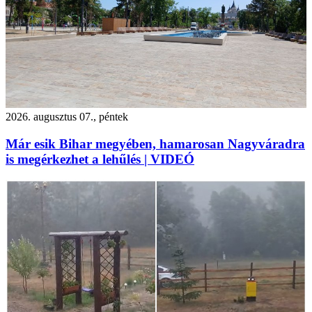
2026. augusztus 07., péntek
Már esik Bihar megyében, hamarosan Nagyváradra
is megérkezhet a lehűlés | VIDEÓ