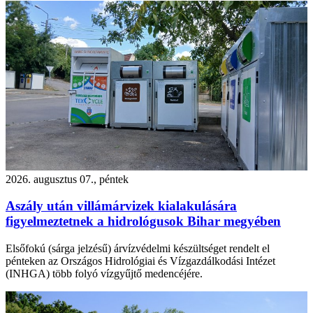
2026. augusztus 07., péntek
Aszály után villámárvizek kialakulására
figyelmeztetnek a hidrológusok Bihar megyében
Elsőfokú (sárga jelzésű) árvízvédelmi készültséget rendelt el
pénteken az Országos Hidrológiai és Vízgazdálkodási Intézet
(INHGA) több folyó vízgyűjtő medencéjére.