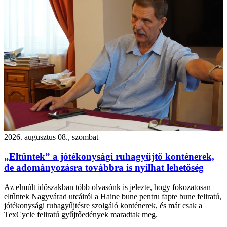
2026. augusztus 08., szombat
„Eltűntek” a jótékonysági ruhagyűjtő konténerek,
de adományozásra továbbra is nyílhat lehetőség
Az elmúlt időszakban több olvasónk is jelezte, hogy fokozatosan
eltűntek Nagyvárad utcáiról a Haine bune pentru fapte bune feliratú,
jótékonysági ruhagyűjtésre szolgáló konténerek, és már csak a
TexCycle feliratú gyűjtőedények maradtak meg.