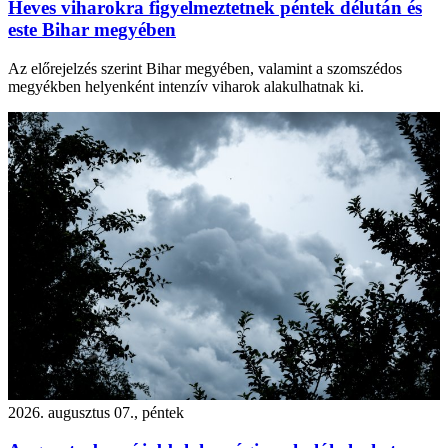
Heves viharokra figyelmeztetnek péntek délután és
este Bihar megyében
Az előrejelzés szerint Bihar megyében, valamint a szomszédos
megyékben helyenként intenzív viharok alakulhatnak ki.
2026. augusztus 07., péntek