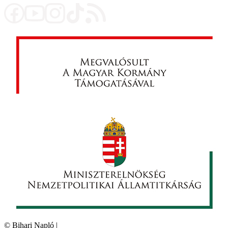
©
Bihari Napló
|