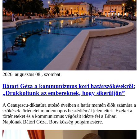
2026. augusztus 08., szombat
Bátori Géza a kommunizmus kori határszökésekről:
„Drukkoltunk az embereknek, hogy sikerüljön”
A Ceaușescu-diktatúra utolsó éveiben a határ mentén élők számára a
szökések történetei mindennapos beszédtémát jelentettek. Ezeket a
történeteket és a kommunizmus végóráit idézte fel a Bihari
Naplónak Bátori Géza, Bors község polgármestere.