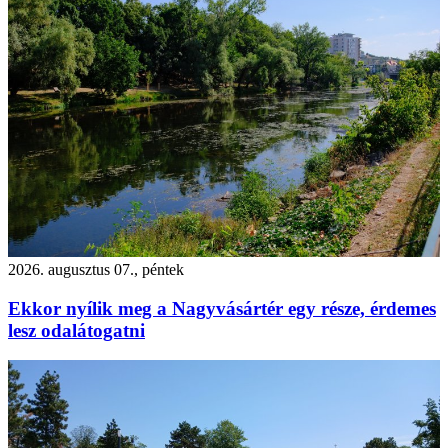
2026. augusztus 07., péntek
Ekkor nyílik meg a Nagyvásártér egy része, érdemes
lesz odalátogatni