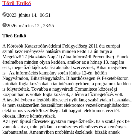
Törő Enikő
2023. június 14., 06:51
2026. március 12., 23:55
Törő Enikő
A Körösök Katasztrófavédelmi Felügyelőség 2011 óta európai
szintű kezdeményezés hatására minden kedd 13-án tartja a
Megelőző Tájékoztatás Napját (Ziua Informării Preventive). Ennek
értelmében minden olyan kedden, amikor az a hónap 13. napjára
esik, megelőző tájékoztatási akciókat szerveznek, Bihar megyében
is. Az információs kampány során június 12-én, hétfőn
Nagyváradon, Biharfélegyházán, Bihardiószegen és Feketebátoron
tartottak foglalkozásokat a tanintézményekben, a programok kedden
is folytatódtak. Továbbá a nagyváradi Comuniteca közösségi
központban is voltak foglalkozások, a téma a tűzmegelőzés volt.
A tavalyi évben a legtöbb tűzesetet nyílt láng szabálytalan használata
és nem szakszerűen összeállított elektromos vezeték/meghibásodott
elektromos vezeték/feszültség alatt hagyott elektromos vezeték
okozta, illetve kéménytüzek.
Az ilyen típusú tűzesetek gyakran megelőzhetők, ha a szabályok be
vannak tartva, mint például a rendszeres ellenőrzés és a kémények
karbantartása. Amennyiben problémát észlelnek, bízzák annak