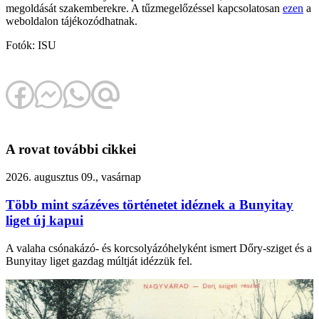
megoldását szakemberekre. A tűzmegelőzéssel kapcsolatosan
ezen
a
weboldalon tájékozódhatnak.
Fotók: ISU
A rovat további cikkei
2026. augusztus 09., vasárnap
Több mint százéves történetet idéznek a Bunyitay
liget új kapui
A valaha csónakázó- és korcsolyázóhelyként ismert Dőry-sziget és a
Bunyitay liget gazdag múltját idézzük fel.