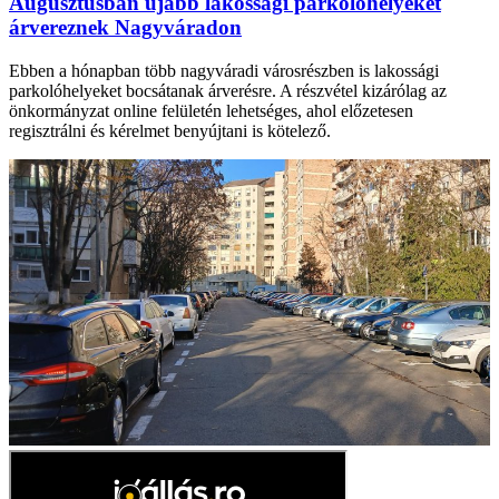
Augusztusban újabb lakossági parkolóhelyeket
árvereznek Nagyváradon
Ebben a hónapban több nagyváradi városrészben is lakossági
parkolóhelyeket bocsátanak árverésre. A részvétel kizárólag az
önkormányzat online felületén lehetséges, ahol előzetesen
regisztrálni és kérelmet benyújtani is kötelező.