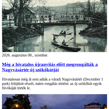
2026. augusztus 08., szombat
Még a hivatalos újranyitás előtt megrongálták a
Nagyvásártér új szökőkútját
Hivatalosan még át sem adták a váradi Nagyvásártér (December 1
park) felújított részét, máris rongálás történt: az új szökőkút egyik
fúvókáját törték le.