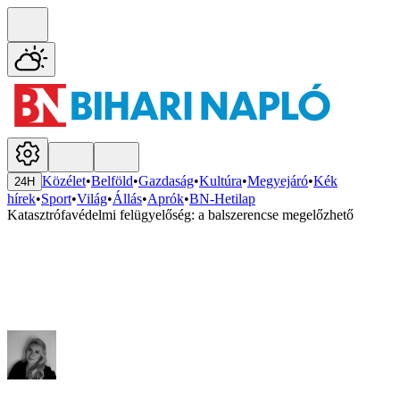
Közélet
•
Belföld
•
Gazdaság
•
Kultúra
•
Megyejáró
•
Kék
24H
hírek
•
Sport
•
Világ
•
Állás
•
Aprók
•
BN-Hetilap
Katasztrófavédelmi felügyelőség: a balszerencse megelőzhető