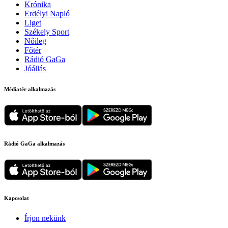
Krónika
Erdélyi Napló
Liget
Székely Sport
Nőileg
Főtér
Rádió GaGa
Jóállás
Médiatér alkalmazás
Rádió GaGa alkalmazás
Kapcsolat
Írjon nekünk