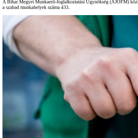
A Bihar Megyei Munkaerő-foglalkoztatási Ügynökség (AJOFM) közlemé
a szabad munkahelyek száma 433.