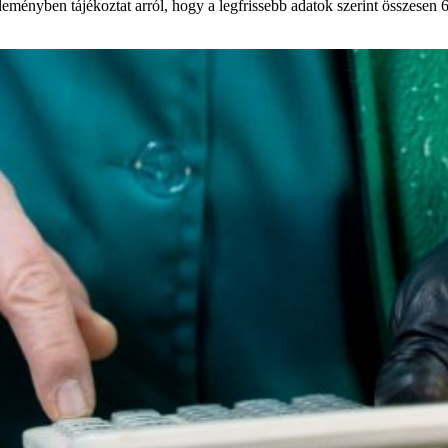
nyben tájékoztat arról, hogy a legfrissebb adatok szerint összesen 