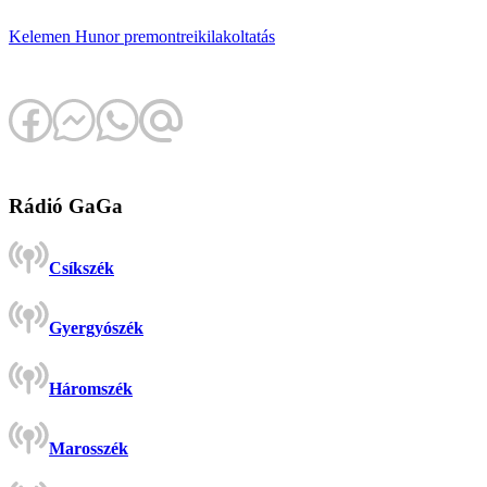
Kelemen Hunor
premontrei
kilakoltatás
Rádió GaGa
Csíkszék
Gyergyószék
Háromszék
Marosszék