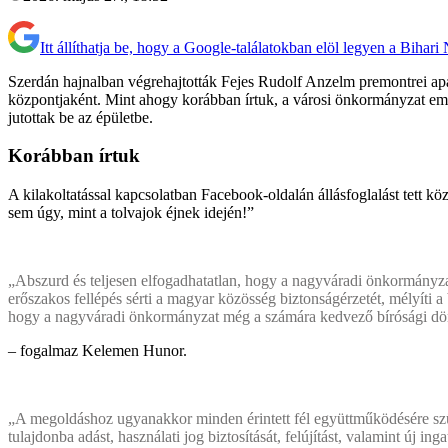
Itt állíthatja be, hogy a Google-találatokban elöl legyen a Bihari
Szerdán hajnalban végrehajtották Fejes Rudolf Anzelm premontrei apát,
központjaként. Mint ahogy korábban írtuk, a városi önkormányzat emb
jutottak be az épületbe.
Korábban írtuk
A kilakoltatással kapcsolatban Facebook-oldalán állásfoglalást te
sem úgy, mint a tolvajok éjnek idején!”
„Abszurd és teljesen elfogadhatatlan, hogy a nagyváradi önkormányzat
erőszakos fellépés sérti a magyar közösség biztonságérzetét, mélyíti
hogy a nagyváradi önkormányzat még a számára kedvező bírósági dönt
– fogalmaz Kelemen Hunor.
„A megoldáshoz ugyanakkor minden érintett fél együttműködésére szü
tulajdonba adást, használati jog biztosítását, felújítást, valamint új i