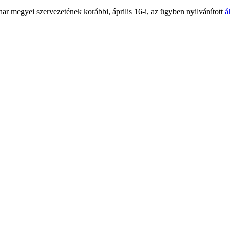
r megyei szervezetének korábbi, április 16-i, az ügyben nyilvánított
ál