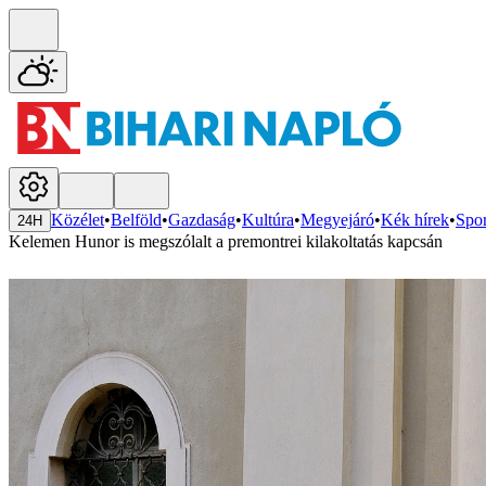
Közélet
•
Belföld
•
Gazdaság
•
Kultúra
•
Megyejáró
•
Kék hírek
•
Spor
24H
Kelemen Hunor is megszólalt a premontrei kilakoltatás kapcsán