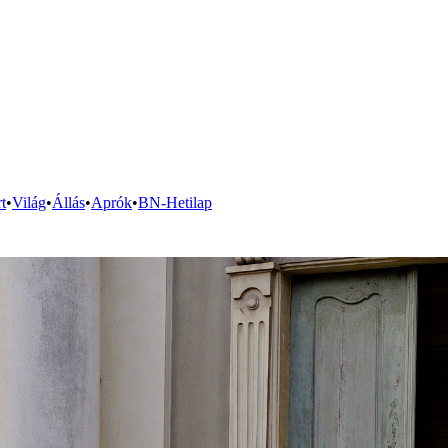
t
•
Világ
•
Állás
•
Aprók
•
BN-Hetilap