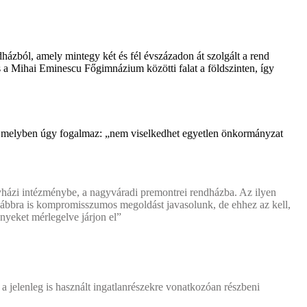
házból, amely mintegy két és fél évszázadon át szolgált a rend
 a Mihai Eminescu Főgimnázium közötti falat a földszinten, így
, melyben úgy fogalmaz: „nem viselkedhet egyetlen önkormányzat
gyházi intézménybe, a nagyváradi premontrei rendházba. Az ilyen
továbbra is kompromisszumos megoldást javasolunk, de ehhez az kell,
yeket mérlegelve járjon el”
jelenleg is használt ingatlanrészekre vonatkozóan részbeni