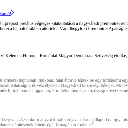
 Napló!
 prépost-prelátus végleges kilakoltatását a nagyváradi premontrei rend
erei a hajnali órákban áttörték a Váradhegyfoki Premontrei Apátság és
tt közzé Kelemen Hunor, a Romániai Magyar Demokrata Szövetség elnöke
 emberei hajnalban, titokban, falat áttörve léptek be egy történelmi e
 a bizalmatlanságot, és veszélyezteti Nagyvárad közösségi békéjét. Mi 
és birtokában is higgadtan, körültekintően és a közösségi következmén
kség van. Az önkormányzat korábban javasolt megállapodása ugyanis a 
ngatlanrész építésének lehetőségét is magában foglalná”