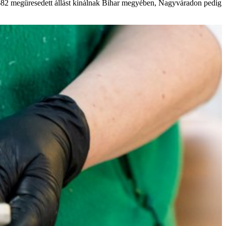
682 megüresedett állást kínálnak Bihar megyében, Nagyváradon pedig