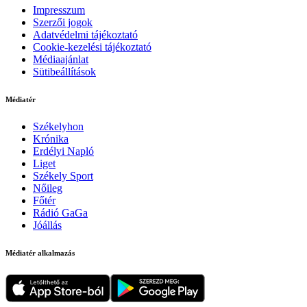
Impresszum
Szerzői jogok
Adatvédelmi tájékoztató
Cookie-kezelési tájékoztató
Médiaajánlat
Sütibeállítások
Médiatér
Székelyhon
Krónika
Erdélyi Napló
Liget
Székely Sport
Nőileg
Főtér
Rádió GaGa
Jóállás
Médiatér alkalmazás