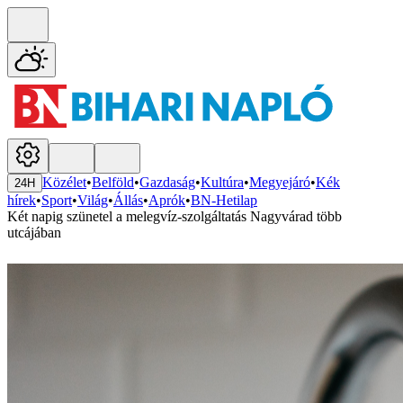
Közélet
•
Belföld
•
Gazdaság
•
Kultúra
•
Megyejáró
•
Kék
24H
hírek
•
Sport
•
Világ
•
Állás
•
Aprók
•
BN-Hetilap
Két napig szünetel a melegvíz-szolgáltatás Nagyvárad több
utcájában