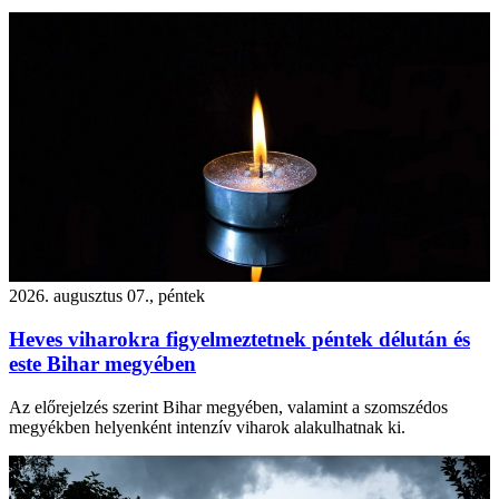
2026. augusztus 07., péntek
Heves viharokra figyelmeztetnek péntek délután és
este Bihar megyében
Az előrejelzés szerint Bihar megyében, valamint a szomszédos
megyékben helyenként intenzív viharok alakulhatnak ki.