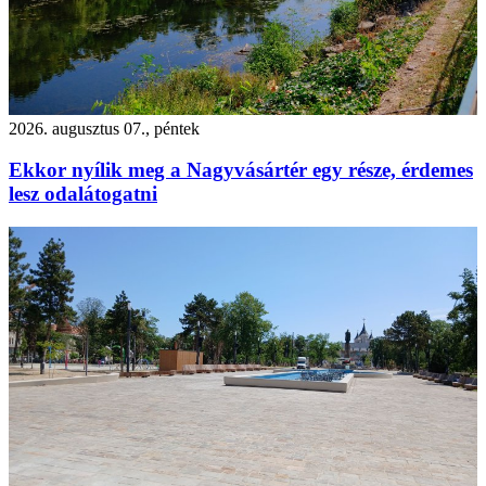
2026. augusztus 07., péntek
Ekkor nyílik meg a Nagyvásártér egy része, érdemes
lesz odalátogatni