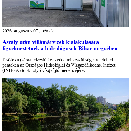
2026. augusztus 07., péntek
Aszály után villámárvizek kialakulására
figyelmeztetnek a hidrológusok Bihar megyében
Elsőfokú (sárga jelzésű) árvízvédelmi készültséget rendelt el
pénteken az Országos Hidrológiai és Vízgazdálkodási Intézet
(INHGA) több folyó vízgyűjtő medencéjére.