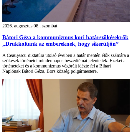
2026. augusztus 08., szombat
Bátori Géza a kommunizmus kori határszökésekről:
„Drukkoltunk az embereknek, hogy sikerüljön”
A Ceaușescu-diktatúra utolsó éveiben a határ mentén élők számára a
szökések történetei mindennapos beszédtémát jelentettek. Ezeket a
történeteket és a kommunizmus végóráit idézte fel a Bihari
Naplónak Bátori Géza, Bors község polgármestere.