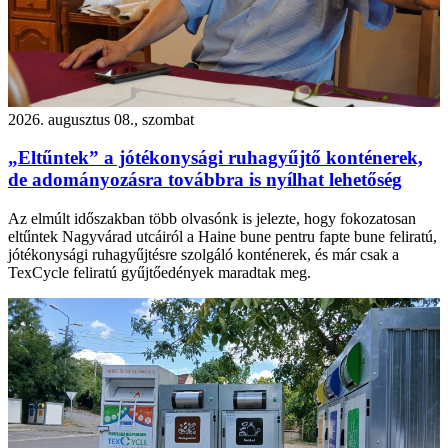
2026. augusztus 08., szombat
„Eltűntek” a jótékonysági ruhagyűjtő konténerek,
de adományozásra továbbra is nyílhat lehetőség
Az elmúlt időszakban több olvasónk is jelezte, hogy fokozatosan
eltűntek Nagyvárad utcáiról a Haine bune pentru fapte bune feliratú,
jótékonysági ruhagyűjtésre szolgáló konténerek, és már csak a
TexCycle feliratú gyűjtőedények maradtak meg.