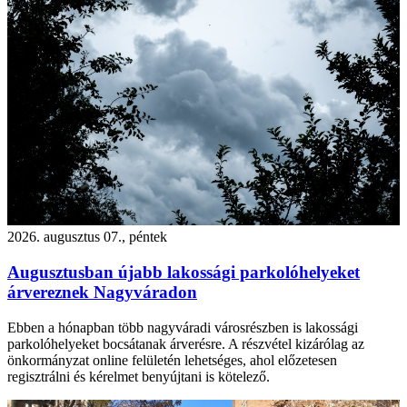
2026. augusztus 07., péntek
Augusztusban újabb lakossági parkolóhelyeket
árvereznek Nagyváradon
Ebben a hónapban több nagyváradi városrészben is lakossági
parkolóhelyeket bocsátanak árverésre. A részvétel kizárólag az
önkormányzat online felületén lehetséges, ahol előzetesen
regisztrálni és kérelmet benyújtani is kötelező.