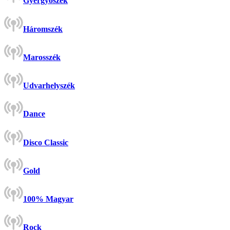
Gyergyószék
Háromszék
Marosszék
Udvarhelyszék
Dance
Disco Classic
Gold
100% Magyar
Rock