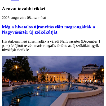
A rovat további cikkei
2026. augusztus 08., szombat
Még a hivatalos újranyitás előtt megrongálták a
Nagyvásártér új szökőkútját
Hivatalosan még át sem adták a váradi Nagyvásártér (December 1
park) felújított részét, máris rongálás történt: az új szökőkút egyik
fúvókáját törték le.