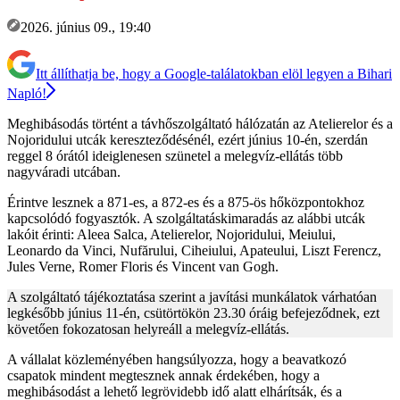
2026. június 09., 19:40
Itt állíthatja be, hogy a Google-találatokban elöl legyen a Bihari
Napló!
Meghibásodás történt a távhőszolgáltató hálózatán az Atelierelor és a
Nojoridului utcák kereszteződésénél, ezért június 10-én, szerdán
reggel 8 órától ideiglenesen szünetel a melegvíz-ellátás több
nagyváradi utcában.
Érintve lesznek a 871-es, a 872-es és a 875-ös hőközpontokhoz
kapcsolódó fogyasztók. A szolgáltatáskimaradás az alábbi utcák
lakóit érinti: Aleea Salca, Atelierelor, Nojoridului, Meiului,
Leonardo da Vinci, Nufărului, Ciheiului, Apateului, Liszt Ferencz,
Jules Verne, Romer Floris és Vincent van Gogh.
A szolgáltató tájékoztatása szerint a javítási munkálatok várhatóan
legkésőbb június 11-én, csütörtökön 23.30 óráig befejeződnek, ezt
követően fokozatosan helyreáll a melegvíz-ellátás.
A vállalat közleményében hangsúlyozza, hogy a beavatkozó
csapatok mindent megtesznek annak érdekében, hogy a
meghibásodást a lehető legrövidebb idő alatt elhárítsák, és a