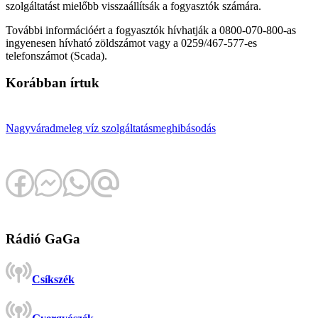
szolgáltatást mielőbb visszaállítsák a fogyasztók számára.
További információért a fogyasztók hívhatják a 0800-070-800-as
ingyenesen hívható zöldszámot vagy a 0259/467-577-es
telefonszámot (Scada).
Korábban írtuk
Nagyvárad
meleg víz
szolgáltatás
meghibásodás
Rádió GaGa
Csíkszék