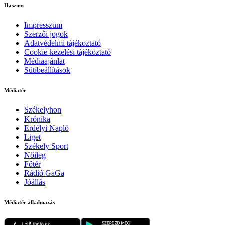
Hasznos
Impresszum
Szerzői jogok
Adatvédelmi tájékoztató
Cookie-kezelési tájékoztató
Médiaajánlat
Sütibeállítások
Médiatér
Székelyhon
Krónika
Erdélyi Napló
Liget
Székely Sport
Nőileg
Főtér
Rádió GaGa
Jóállás
Médiatér alkalmazás