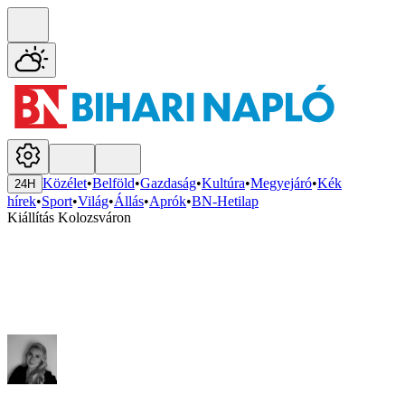
Közélet
•
Belföld
•
Gazdaság
•
Kultúra
•
Megyejáró
•
Kék
24H
hírek
•
Sport
•
Világ
•
Állás
•
Aprók
•
BN-Hetilap
Kiállítás Kolozsváron