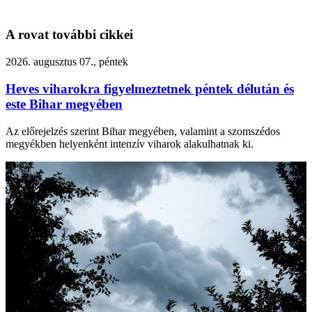
A rovat további cikkei
2026. augusztus 07., péntek
Heves viharokra figyelmeztetnek péntek délután és
este Bihar megyében
Az előrejelzés szerint Bihar megyében, valamint a szomszédos
megyékben helyenként intenzív viharok alakulhatnak ki.