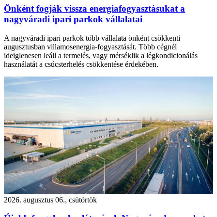
Önként fogják vissza energiafogyasztásukat a
nagyváradi ipari parkok vállalatai
A nagyváradi ipari parkok több vállalata önként csökkenti
augusztusban villamosenergia-fogyasztását. Több cégnél
ideiglenesen leáll a termelés, vagy mérséklik a légkondicionálás
használatát a csúcsterhelés csökkentése érdekében.
2026. augusztus 06., csütörtök