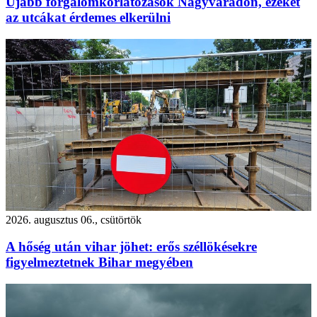
Újabb forgalomkorlátozások Nagyváradon, ezeket
az utcákat érdemes elkerülni
2026. augusztus 06., csütörtök
A hőség után vihar jöhet: erős széllökésekre
figyelmeztetnek Bihar megyében