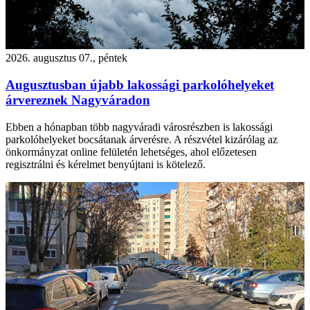
2026. augusztus 07., péntek
Augusztusban újabb lakossági parkolóhelyeket
árvereznek Nagyváradon
Ebben a hónapban több nagyváradi városrészben is lakossági
parkolóhelyeket bocsátanak árverésre. A részvétel kizárólag az
önkormányzat online felületén lehetséges, ahol előzetesen
regisztrálni és kérelmet benyújtani is kötelező.