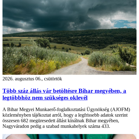
2026. augusztus 06., csütörtök
Több száz állás vár betöltésre Bihar megyében, a
legtöbbhöz nem szükséges oklevél
A Bihar Megyei Munkaerő-foglalkoztatási Ügynökség (AJOFM)
közleményben tájékoztat arról, hogy a legfrissebb adatok szerint
összesen 682 megüresedett állást kínálnak Bihar megyében,
Nagyváradon pedig a szabad munkahelyek száma 433.