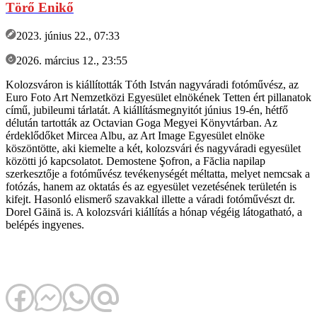
Törő Enikő
2023. június 22., 07:33
2026. március 12., 23:55
Kolozsváron is kiállították Tóth István nagyváradi fotóművész, az
Euro Foto Art Nemzetközi Egyesület elnökének Tetten ért pillanatok
című, jubileumi tárlatát. A kiállításmegnyitót június 19-én, hétfő
délután tartották az Octavian Goga Megyei Könyvtárban. Az
érdeklődőket Mircea Albu, az Art Image Egyesület elnöke
köszöntötte, aki kiemelte a két, kolozsvári és nagyváradi egyesület
közötti jó kapcsolatot. Demostene Şofron, a Făclia napilap
szerkesztője a fotóművész tevékenységét méltatta, melyet nemcsak a
fotózás, hanem az oktatás és az egyesület vezetésének területén is
kifejt. Hasonló elismerő szavakkal illette a váradi fotóművészt dr.
Dorel Găină is. A kolozsvári kiállítás a hónap végéig látogatható, a
belépés ingyenes.