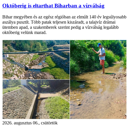
Októberig is eltarthat Biharban a vízválság
Bihar megyében és az egész régióban az elmúlt 140 év legsúlyosabb
aszálya pusztít. Több patak teljesen kiszáradt, a talajvíz drámai
ütemben apad, a szakemberek szerint pedig a vízválság legalább
októberig velünk marad.
2026. augusztus 06., csütörtök