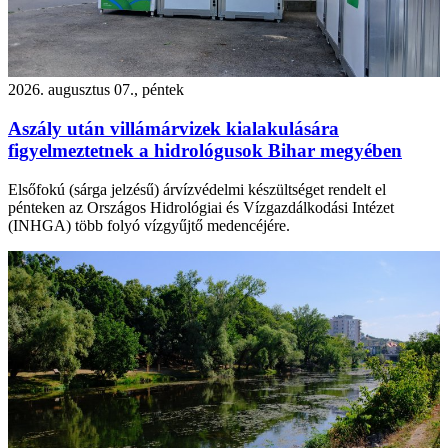
2026. augusztus 07., péntek
Aszály után villámárvizek kialakulására
figyelmeztetnek a hidrológusok Bihar megyében
Elsőfokú (sárga jelzésű) árvízvédelmi készültséget rendelt el
pénteken az Országos Hidrológiai és Vízgazdálkodási Intézet
(INHGA) több folyó vízgyűjtő medencéjére.