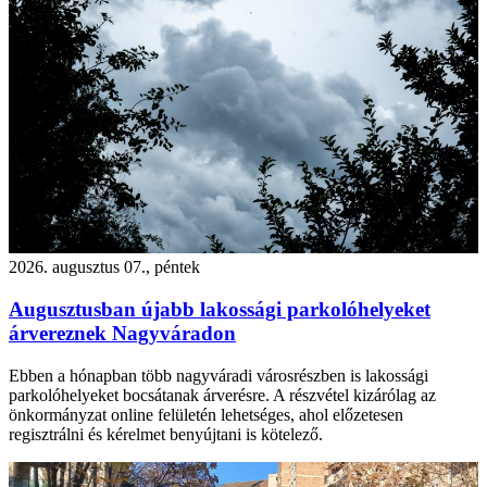
2026. augusztus 07., péntek
Augusztusban újabb lakossági parkolóhelyeket
árvereznek Nagyváradon
Ebben a hónapban több nagyváradi városrészben is lakossági
parkolóhelyeket bocsátanak árverésre. A részvétel kizárólag az
önkormányzat online felületén lehetséges, ahol előzetesen
regisztrálni és kérelmet benyújtani is kötelező.