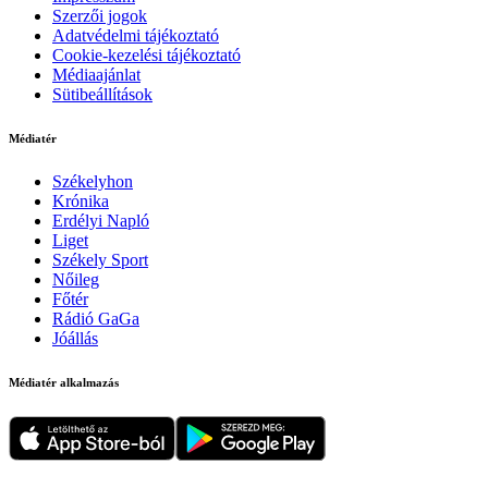
Szerzői jogok
Adatvédelmi tájékoztató
Cookie-kezelési tájékoztató
Médiaajánlat
Sütibeállítások
Médiatér
Székelyhon
Krónika
Erdélyi Napló
Liget
Székely Sport
Nőileg
Főtér
Rádió GaGa
Jóállás
Médiatér alkalmazás