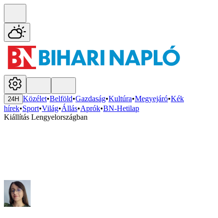
Közélet
•
Belföld
•
Gazdaság
•
Kultúra
•
Megyejáró
•
Kék
24H
hírek
•
Sport
•
Világ
•
Állás
•
Aprók
•
BN-Hetilap
Kiállítás Lengyelországban