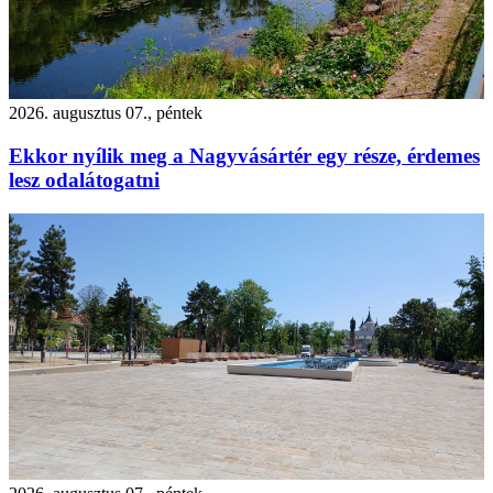
2026. augusztus 07., péntek
Ekkor nyílik meg a Nagyvásártér egy része, érdemes
lesz odalátogatni