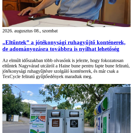
2026. augusztus 08., szombat
„Eltűntek” a jótékonysági ruhagyűjtő konténerek,
de adományozásra továbbra is nyílhat lehetőség
Az elmúlt időszakban több olvasónk is jelezte, hogy fokozatosan
eltűntek Nagyvárad utcáiról a Haine bune pentru fapte bune feliratú,
jótékonysági ruhagyűjtésre szolgáló konténerek, és már csak a
TexCycle feliratú gyűjtőedények maradtak meg.