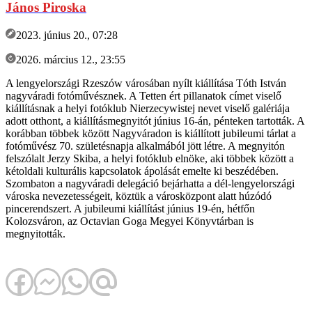
János Piroska
2023. június 20., 07:28
2026. március 12., 23:55
A lengyelországi Rzeszów városában nyílt kiállítása Tóth István
nagyváradi fotóművésznek. A Tetten ért pillanatok címet viselő
kiállításnak a helyi fotóklub Nierzecywistej nevet viselő galériája
adott otthont, a kiállításmegnyitót június 16-án, pénteken tartották. A
korábban többek között Nagyváradon is kiállított jubileumi tárlat a
fotóművész 70. születésnapja alkalmából jött létre. A megnyitón
felszólalt Jerzy Skiba, a helyi fotóklub elnöke, aki többek között a
kétoldali kulturális kapcsolatok ápolását emelte ki beszédében.
Szombaton a nagyváradi delegáció bejárhatta a dél-lengyelországi
városka nevezetességeit, köztük a városközpont alatt húzódó
pincerendszert. A jubileumi kiállítást június 19-én, hétfőn
Kolozsváron, az Octavian Goga Megyei Könyvtárban is
megnyitották.