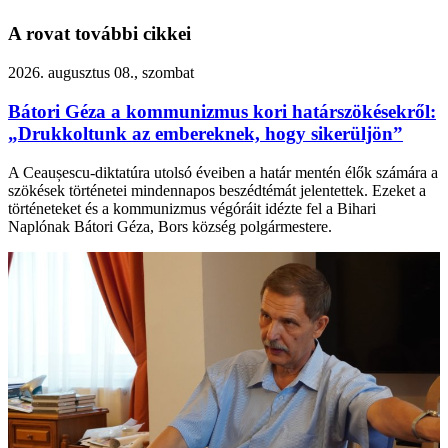
A rovat további cikkei
2026. augusztus 08., szombat
Bátori Géza a kommunizmus kori határszökésekről:
„Drukkoltunk az embereknek, hogy sikerüljön”
A Ceaușescu-diktatúra utolsó éveiben a határ mentén élők számára a
szökések történetei mindennapos beszédtémát jelentettek. Ezeket a
történeteket és a kommunizmus végóráit idézte fel a Bihari
Naplónak Bátori Géza, Bors község polgármestere.