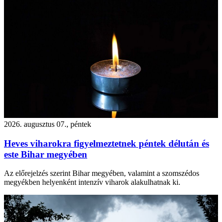
2026. augusztus 07., péntek
Heves viharokra figyelmeztetnek péntek délután és
este Bihar megyében
Az előrejelzés szerint Bihar megyében, valamint a szomszédos
megyékben helyenként intenzív viharok alakulhatnak ki.