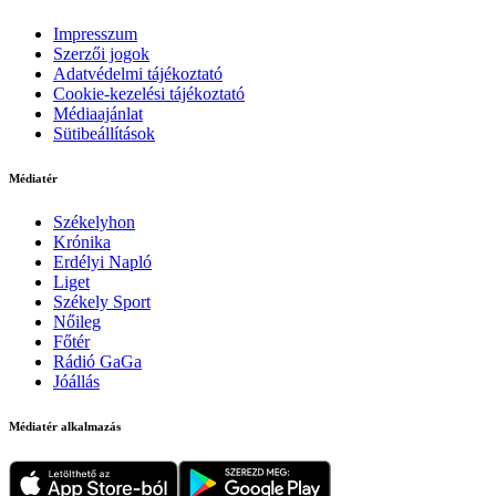
Impresszum
Szerzői jogok
Adatvédelmi tájékoztató
Cookie-kezelési tájékoztató
Médiaajánlat
Sütibeállítások
Médiatér
Székelyhon
Krónika
Erdélyi Napló
Liget
Székely Sport
Nőileg
Főtér
Rádió GaGa
Jóállás
Médiatér alkalmazás