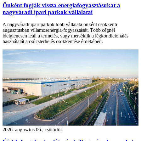
Önként fogják vissza energiafogyasztásukat a
nagyváradi ipari parkok vállalatai
A nagyváradi ipari parkok több vállalata önként csökkenti
augusztusban villamosenergia-fogyasztását. Több cégnél
ideiglenesen leáll a termelés, vagy mérséklik a légkondicionálás
használatát a csúcsterhelés csökkentése érdekében.
2026. augusztus 06., csütörtök