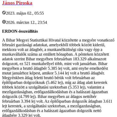
János Piroska
2023. május 02., 05:55
2026. március 12., 23:54
ERDON-összeállítás
A Bihar Megyei Statisztikai Hivatal közzétette a megyére vonatkozó
februári gazdasági adatokat, amelyekből többek között kiderül,
mekkora volt az átlagbér, a munkanélküliségi ráta vagy épp a
munkavállalók száma az említett hónapban. A pénteken közzétett
adatok szerint Bihar megyében februárban 183.329 alkalmazott
dolgozott, ez 521 munkahellyel több, mint volt januárban. Bihar
megyében a bruttó átlagbér 5.385 lej volt, ami enyhe emelkedést
mutat januárhoz képest, amikor 5.144 lej volt a bruttó átlagbér.
Megyénkben átlag feletti bruttó bérük volt februárban az
építőiparban dolgozóknak (5.462 lej), míg az átlag alatt kerestek
többek között a szolgáltatási szektorban (5.353 lej), valamint a
mezőgazdaságban, erdőgazdálkodásban és a halászati ágazatban
dolgozók (4.799 lej). Bihar megyében az átlagos nettóbér
februárban 3.394 lej volt. Az építőiparban dolgozók átlagban 3.611
lejt kerestek, a szolgáltatási szektorban, a mezőgazdaságban,
erdőgazdálkodásban és a halászati ágazatban dolgozók nettó
átlagbére 3.329 lej volt.