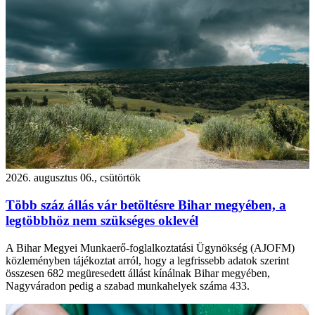
2026. augusztus 06., csütörtök
Több száz állás vár betöltésre Bihar megyében, a
legtöbbhöz nem szükséges oklevél
A Bihar Megyei Munkaerő-foglalkoztatási Ügynökség (AJOFM)
közleményben tájékoztat arról, hogy a legfrissebb adatok szerint
összesen 682 megüresedett állást kínálnak Bihar megyében,
Nagyváradon pedig a szabad munkahelyek száma 433.