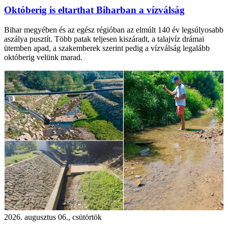
Októberig is eltarthat Biharban a vízválság
Bihar megyében és az egész régióban az elmúlt 140 év legsúlyosabb
aszálya pusztít. Több patak teljesen kiszáradt, a talajvíz drámai
ütemben apad, a szakemberek szerint pedig a vízválság legalább
októberig velünk marad.
2026. augusztus 06., csütörtök