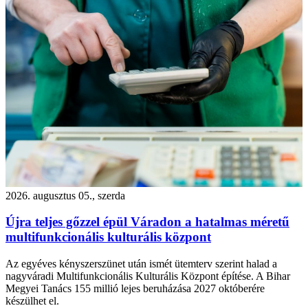
2026. augusztus 05., szerda
Újra teljes gőzzel épül Váradon a hatalmas méretű
multifunkcionális kulturális központ
Az egyéves kényszerszünet után ismét ütemterv szerint halad a
nagyváradi Multifunkcionális Kulturális Központ építése. A Bihar
Megyei Tanács 155 millió lejes beruházása 2027 októberére
készülhet el.