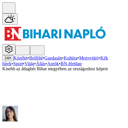
Közélet
•
Belföld
•
Gazdaság
•
Kultúra
•
Megyejáró
•
Kék
24H
hírek
•
Sport
•
Világ
•
Állás
•
Aprók
•
BN-Hetilap
Kisebb az átlagbér Bihar megyében az országoshoz képest