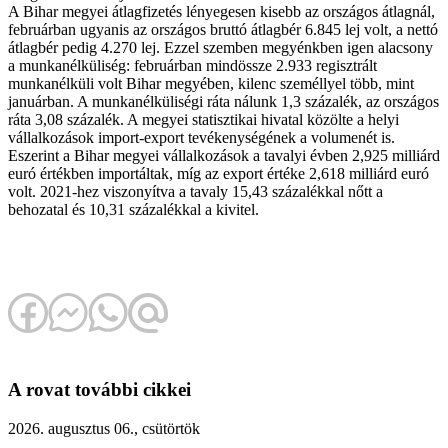
A Bihar megyei átlagfizetés lényegesen kisebb az országos átlagnál,
februárban ugyanis az országos bruttó átlagbér 6.845 lej volt, a nettó
átlagbér pedig 4.270 lej. Ezzel szemben megyénkben igen alacsony
a munkanélküliség: februárban mindössze 2.933 regisztrált
munkanélküli volt Bihar megyében, kilenc személlyel több, mint
januárban. A munkanélküliségi ráta nálunk 1,3 százalék, az országos
ráta 3,08 százalék. A megyei statisztikai hivatal közölte a helyi
vállalkozások import-export tevékenységének a volumenét is.
Eszerint a Bihar megyei vállalkozások a tavalyi évben 2,925 milliárd
euró értékben importáltak, míg az export értéke 2,618 milliárd euró
volt. 2021-hez viszonyítva a tavaly 15,43 százalékkal nőtt a
behozatal és 10,31 százalékkal a kivitel.
A rovat további cikkei
2026. augusztus 06., csütörtök