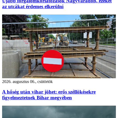
Újabb forgalomkorlátozások Nagyváradon, ezeket
az utcákat érdemes elkerülni
2026. augusztus 06., csütörtök
A hőség után vihar jöhet: erős széllökésekre
figyelmeztetnek Bihar megyében