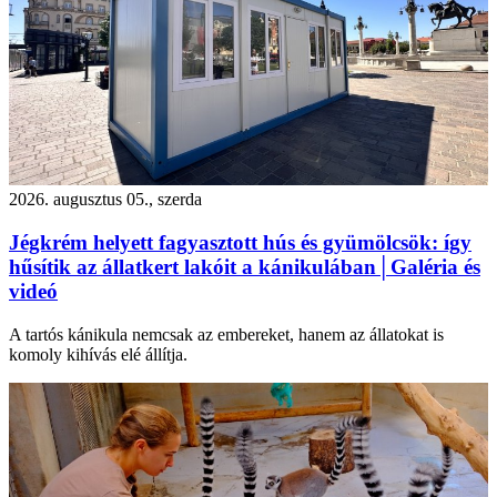
2026. augusztus 05., szerda
Jégkrém helyett fagyasztott hús és gyümölcsök: így
hűsítik az állatkert lakóit a kánikulában│Galéria és
videó
A tartós kánikula nemcsak az embereket, hanem az állatokat is
komoly kihívás elé állítja.