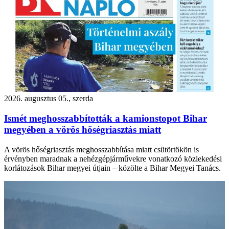
2026. augusztus 05., szerda
Ismét meghosszabbították a kamionstopot Bihar
megyében a vörös hőségriasztás miatt
A vörös hőségriasztás meghosszabbítása miatt csütörtökön is
érvényben maradnak a nehézgépjárművekre vonatkozó közlekedési
korlátozások Bihar megyei útjain – közölte a Bihar Megyei Tanács.