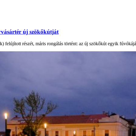
vásártér új szökőkútját
elújított részét, máris rongálás történt: az új szökőkút egyik fúvókáját