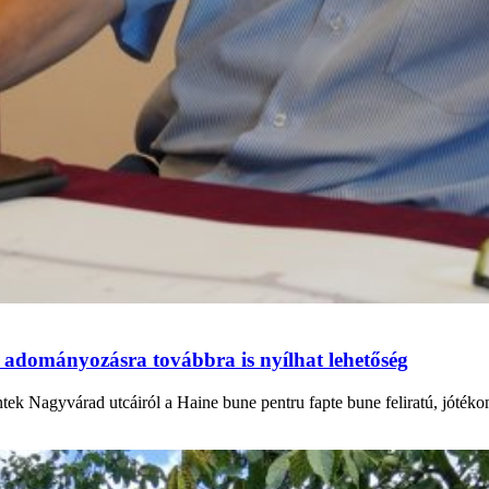
 adományozásra továbbra is nyílhat lehetőség
ntek Nagyvárad utcáiról a Haine bune pentru fapte bune feliratú, jóték