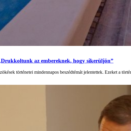
„Drukkoltunk az embereknek, hogy sikerüljön”
zökések történetei mindennapos beszédtémát jelentettek. Ezeket a tört