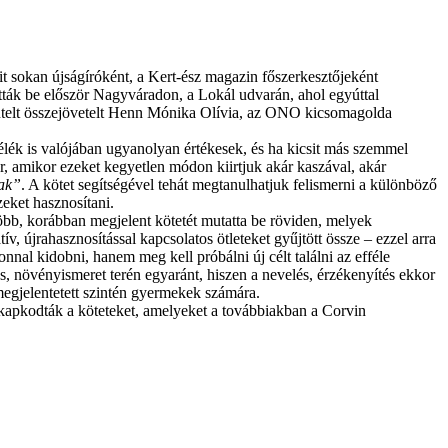
 sokan újságíróként, a Kert-ész magazin főszerkesztőjeként
tták be először Nagyváradon, a Lokál udvarán, ahol egyúttal
zentelt összejövetelt Henn Mónika Olívia, az ONO kicsomagolda
lék is valójában ugyanolyan értékesek, és ha kicsit más szemmel
r, amikor ezeket kegyetlen módon kiirtjuk akár kaszával, akár
ak”
. A kötet segítségével tehát megtanulhatjuk felismerni a különböző
eket hasznosítani.
 több, korábban megjelent kötetét mutatta be röviden, melyek
v, újrahasznosítással kapcsolatos ötleteket gyűjtött össze – ezzel arra
nnal kidobni, hanem meg kell próbálni új célt találni az efféle
, növényismeret terén egyaránt, hiszen a nevelés, érzékenyítés ekkor
egjelentetett szintén gyermekek számára.
kapkodták a köteteket, amelyeket a továbbiakban a Corvin