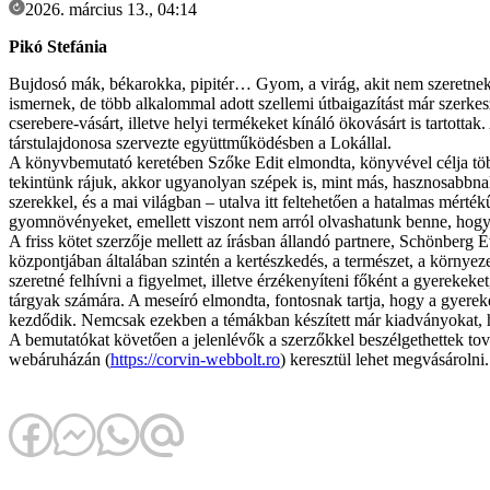
2026. március 13., 04:14
Pikó Stefánia
Bujdosó mák, békarokka, pipitér… Gyom, a virág, akit nem szeretnek 
ismernek, de több alkalommal adott szellemi útbaigazítást már szerk
cserebere-vásárt, illetve helyi termékeket kínáló ökovásárt is tarto
társtulajdonosa szervezte együttműködésben a Lokállal.
A könyvbemutató keretében Szőke Edit elmondta, könyvével célja több
tekintünk rájuk, akkor ugyanolyan szépek is, mint más, hasznosabbnak
szerekkel, és a mai világban – utalva itt feltehetően a hatalmas mérté
gyomnövényeket, emellett viszont nem arról olvashatunk benne, hogy e
A friss kötet szerzője mellett az írásban állandó partnere, Schönberg 
központjában általában szintén a kertészkedés, a természet, a környeze
szeretné felhívni a figyelmet, illetve érzékenyíteni főként a gyerekek
tárgyak számára. A meseíró elmondta, fontosnak tartja, hogy a gyere
kezdődik. Nemcsak ezekben a témákban készített már kiadványokat, ha
A bemutatókat követően a jelenlévők a szerzőkkel beszélgethettek to
webáruházán (
https://corvin-webbolt.ro
) keresztül lehet megvásárolni.