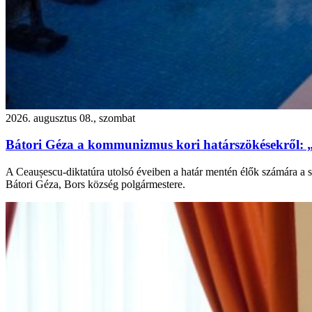
2026. augusztus 08., szombat
Bátori Géza a kommunizmus kori határszökésekről: 
A Ceaușescu-diktatúra utolsó éveiben a határ mentén élők számára a s
Bátori Géza, Bors község polgármestere.