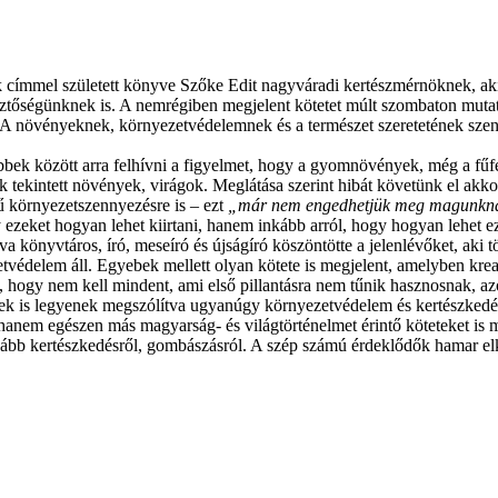
címmel született könyve Szőke Edit nagyváradi kertészmérnöknek, akit
esztőségünknek is. A nemrégiben megjelent kötetet múlt szombaton muta
ttak. A növényeknek, környezetvédelemnek és a természet szeretetének s
ek között arra felhívni a figyelmet, hogy a gyomnövények, még a fűfé
 tekintett növények, virágok. Meglátása szerint hibát követünk el akko
kű környezetszennyezésre is – ezt
„már nem engedhetjük meg magunkn
zeket hogyan lehet kiirtani, hanem inkább arról, hogy hogyan lehet ez
Éva könyvtáros, író, meseíró és újságíró köszöntötte a jelenlévőket, aki
tvédelem áll. Egyebek mellett olyan kötete is megjelent, amelyben kreatí
et, hogy nem kell mindent, ami első pillantásra nem tűnik hasznosnak, azo
kek is legyenek megszólítva ugyanúgy környezetvédelem és kertészkedés
nem egészen más magyarság- és világtörténelmet érintő köteteket is m
vább kertészkedésről, gombászásról. A szép számú érdeklődők hamar el