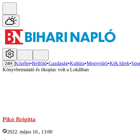
Közélet
•
Belföld
•
Gazdaság
•
Kultúra
•
Megyejáró
•
Kék hírek
•
Spor
24H
Könyvbemutató és ökopiac volt a Lokálban
Pikó Brigitta
2022. május 10., 13:00