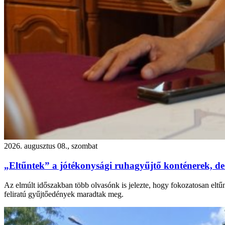
2026. augusztus 08., szombat
„Eltűntek” a jótékonysági ruhagyűjtő konténerek, de
Az elmúlt időszakban több olvasónk is jelezte, hogy fokozatosan eltű
feliratú gyűjtőedények maradtak meg.