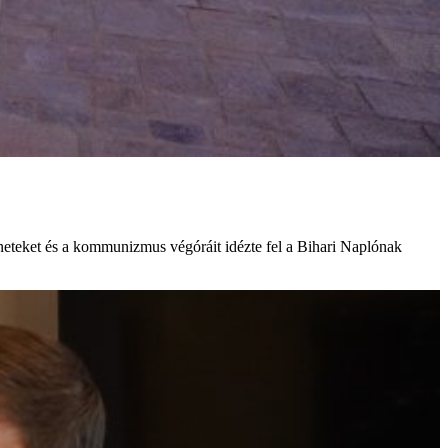
éneteket és a kommunizmus végóráit idézte fel a Bihari Naplónak