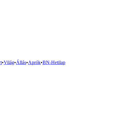
t
•
Világ
•
Állás
•
Aprók
•
BN-Hetilap