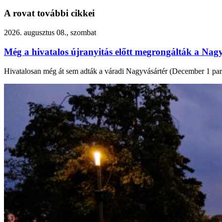
A rovat további cikkei
2026. augusztus 08., szombat
Még a hivatalos újranyitás előtt megrongálták a Nagy
Hivatalosan még át sem adták a váradi Nagyvásártér (December 1 park) f