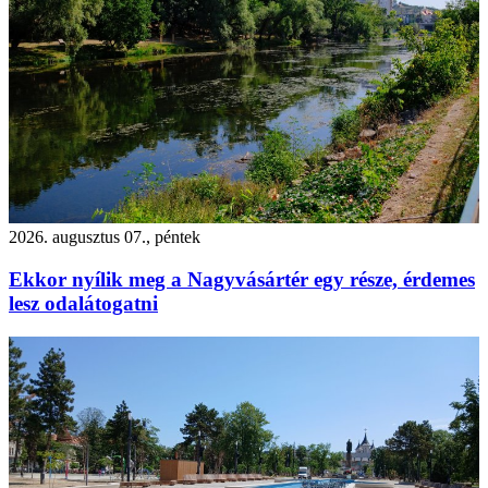
2026. augusztus 07., péntek
Ekkor nyílik meg a Nagyvásártér egy része, érdemes
lesz odalátogatni