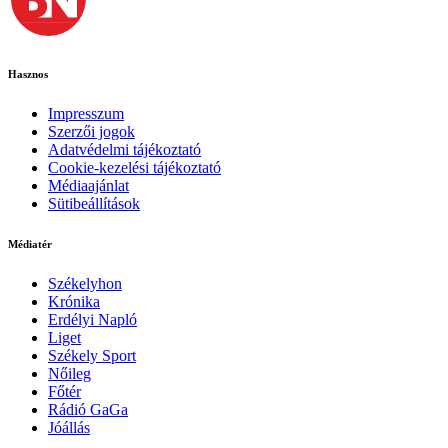
Hasznos
Impresszum
Szerzői jogok
Adatvédelmi tájékoztató
Cookie-kezelési tájékoztató
Médiaajánlat
Sütibeállítások
Médiatér
Székelyhon
Krónika
Erdélyi Napló
Liget
Székely Sport
Nőileg
Főtér
Rádió GaGa
Jóállás