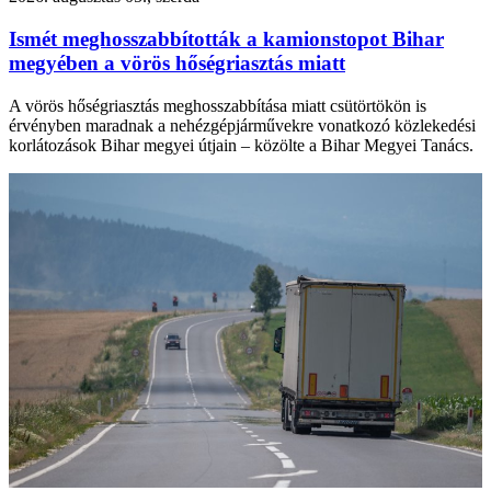
Ismét meghosszabbították a kamionstopot Bihar
megyében a vörös hőségriasztás miatt
A vörös hőségriasztás meghosszabbítása miatt csütörtökön is
érvényben maradnak a nehézgépjárművekre vonatkozó közlekedési
korlátozások Bihar megyei útjain – közölte a Bihar Megyei Tanács.