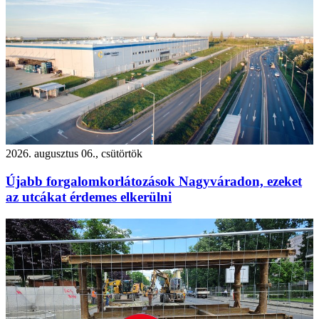
2026. augusztus 06., csütörtök
Újabb forgalomkorlátozások Nagyváradon, ezeket
az utcákat érdemes elkerülni