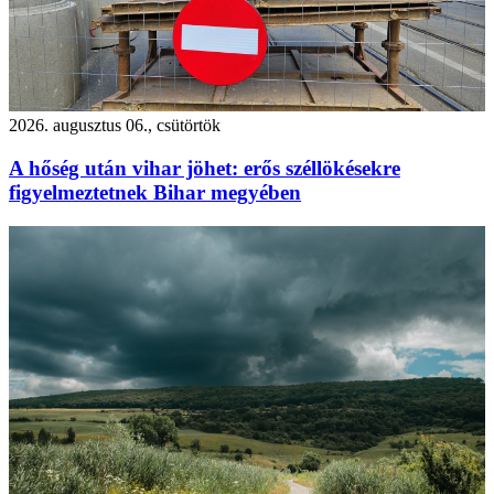
2026. augusztus 06., csütörtök
A hőség után vihar jöhet: erős széllökésekre
figyelmeztetnek Bihar megyében