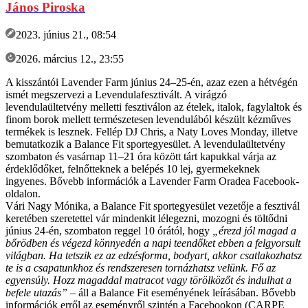
János Piroska
2023. június 21., 08:54
2026. március 12., 23:55
A kisszántói Lavender Farm június 24–25-én, azaz ezen a hétvégén
ismét megszervezi a Levendulafesztivált. A virágzó
levendulaültetvény melletti fesztiválon az ételek, italok, fagylaltok és
finom borok mellett természetesen levendulából készült kézműves
termékek is lesznek. Fellép DJ Chris, a Naty Loves Monday, illetve
bemutatkozik a Balance Fit sportegyesület. A levendulaültetvény
szombaton és vasárnap 11–21 óra között tárt kapukkal várja az
érdeklődőket, felnőtteknek a belépés 10 lej, gyermekeknek
ingyenes. Bővebb információk a Lavender Farm Oradea Facebook-
oldalon.
Vári Nagy Mónika, a Balance Fit sportegyesület vezetője a fesztivál
keretében szeretettel vár mindenkit lélegezni, mozogni és töltődni
június 24-én, szombaton reggel 10 órától, hogy
„érezd jól magad a
bőrödben és végezd könnyedén a napi teendőket ebben a felgyorsult
világban. Ha tetszik ez az edzésforma, bodyart, akkor csatlakozhatsz
te is a csapatunkhoz és rendszeresen tornázhatsz velünk. Fő az
egyensúly. Hozz magaddal matracot vagy törölközőt és indulhat a
befele utazás”
– áll a Balance Fit eseményének leírásában. Bővebb
információk erről az eseményről szintén a Facebookon (CARPE