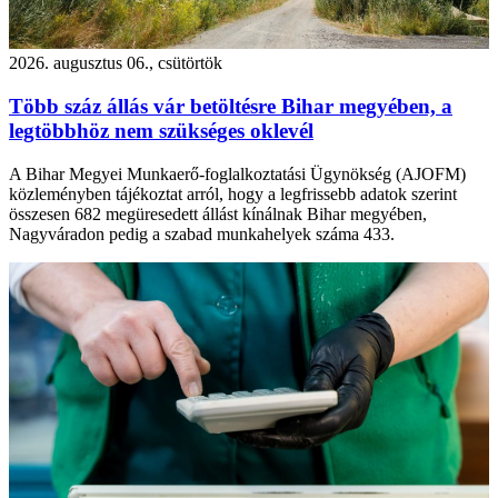
2026. augusztus 06., csütörtök
Több száz állás vár betöltésre Bihar megyében, a
legtöbbhöz nem szükséges oklevél
A Bihar Megyei Munkaerő-foglalkoztatási Ügynökség (AJOFM)
közleményben tájékoztat arról, hogy a legfrissebb adatok szerint
összesen 682 megüresedett állást kínálnak Bihar megyében,
Nagyváradon pedig a szabad munkahelyek száma 433.