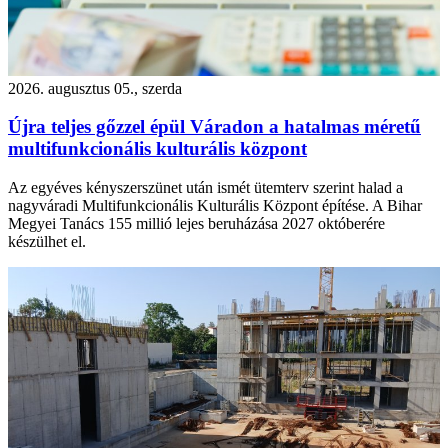
2026. augusztus 05., szerda
Újra teljes gőzzel épül Váradon a hatalmas méretű
multifunkcionális kulturális központ
Az egyéves kényszerszünet után ismét ütemterv szerint halad a
nagyváradi Multifunkcionális Kulturális Központ építése. A Bihar
Megyei Tanács 155 millió lejes beruházása 2027 októberére
készülhet el.