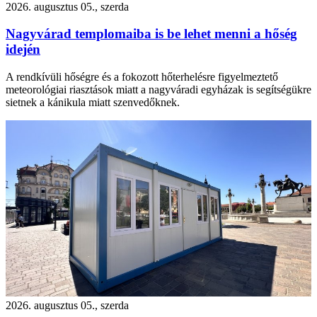
2026. augusztus 05., szerda
Nagyvárad templomaiba is be lehet menni a hőség
idején
A rendkívüli hőségre és a fokozott hőterhelésre figyelmeztető
meteorológiai riasztások miatt a nagyváradi egyházak is segítségükre
sietnek a kánikula miatt szenvedőknek.
2026. augusztus 05., szerda