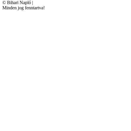
©
Bihari Napló
|
Minden jog fenntartva!