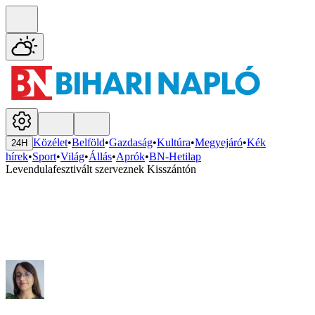
Közélet
•
Belföld
•
Gazdaság
•
Kultúra
•
Megyejáró
•
Kék
24H
hírek
•
Sport
•
Világ
•
Állás
•
Aprók
•
BN-Hetilap
Levendulafesztivált szerveznek Kisszántón