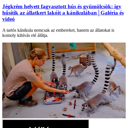
Jégkrém helyett fagyasztott hús és gyümölcsök: így
hűsítik az állatkert lakóit a kánikulában│Galéria és
videó
A tartós kánikula nemcsak az embereket, hanem az állatokat is
komoly kihívás elé állítja.