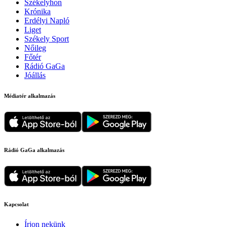
Székelyhon
Krónika
Erdélyi Napló
Liget
Székely Sport
Nőileg
Főtér
Rádió GaGa
Jóállás
Médiatér alkalmazás
Rádió GaGa alkalmazás
Kapcsolat
Írjon nekünk