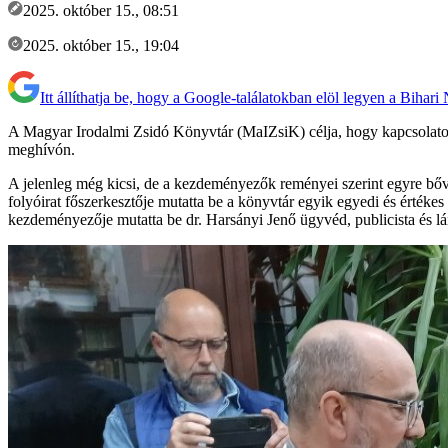
2025. október 15., 08:51
2025. október 15., 19:04
Itt állíthatja be, hogy a Google-találatokban elöl legyen a Bihari
A Magyar Irodalmi Zsidó Könyvtár (MaIZsiK) célja, hogy kapcsolatot t
meghívón.
A jelenleg még kicsi, de a kezdeményezők reményei szerint egyre bőv
folyóirat főszerkesztője mutatta be a könyvtár egyik egyedi és értéke
kezdeményezője mutatta be dr. Harsányi Jenő ügyvéd, publicista és lány