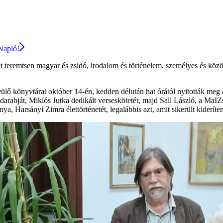
 Napló!
eremtsen magyar és zsidó, irodalom és történelem, személyes és közössé
ülő könyvtárat október 14-én, kedden délután hat órától nyitották me
s darabját, Miklós Jutka dedikált verseskötetét, majd Sall László, a M
a, Harsányi Zimra élettörténetét, legalábbis azt, amit sikerült kideríten