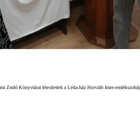
i Zsidó Könyvtárat létesítettek a Léda-ház Horváth Imre-emlékszobáj