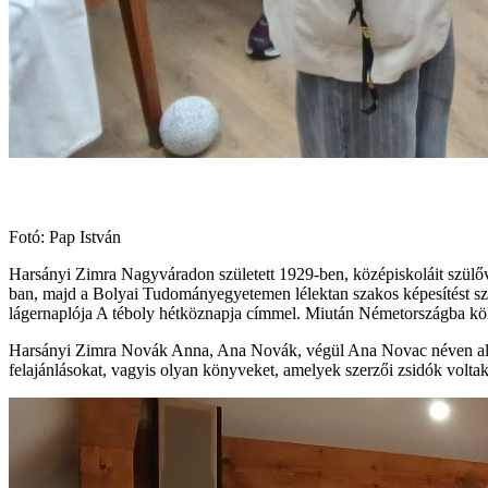
Fotó: Pap István
Harsányi Zimra Nagyváradon született 1929-ben, középiskoláit szülőv
ban, majd a Bolyai Tudományegyetemen lélektan szakos képesítést sze
lágernaplója A téboly hétköznapja címmel. Miután Németországba költö
Harsányi Zimra Novák Anna, Ana Novák, végül Ana Novac néven alkotot
felajánlásokat, vagyis olyan könyveket, amelyek szerzői zsidók voltak