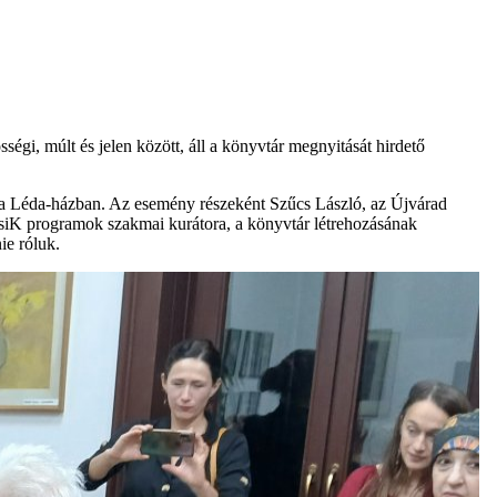
gi, múlt és jelen között, áll a könyvtár megnyitását hirdető
g a Léda-házban. Az esemény részeként Szűcs László, az Újvárad
aIZsiK programok szakmai kurátora, a könyvtár létrehozásának
ie róluk.