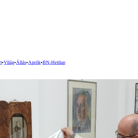
t
•
Világ
•
Állás
•
Aprók
•
BN-Hetilap