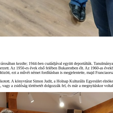
árosában kezdte; 1944-ben családjával együtt deportálták. Tanulmánya
rzett. Az 1950-es évek első felében Bukarestben élt. Az 1960-as évekbe
zött, ezt a művét német fordításban is megjelentette, majd Franciaorsz
t. A könyvtárat Simon Judit, a Holnap Kulturális Egyesület elnöke és
, vagy a zsidóság történetét dolgozzák fel, és már a megnyitáskor volta