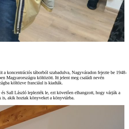
it a koncentrációs táborból szabadulva, Nagyváradon fejezte be 1948-
n Magyarországra költözött. Itt jelent meg családi nevén
ágba költözve franciául is kiadták.
 Sall László leplezték le, ezt követően elhangzott, hogy várják a
k is, akik hoztak könyveket a könyvtárba.