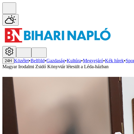
Közélet
•
Belföld
•
Gazdaság
•
Kultúra
•
Megyejáró
•
Kék hírek
•
Spor
24H
Magyar Irodalmi Zsidó Könyvtár létesült a Léda-házban