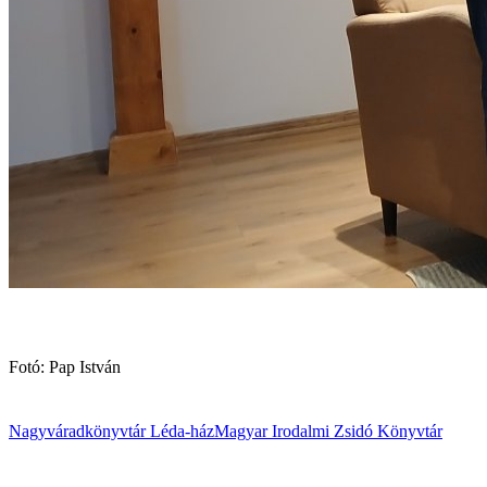
Fotó: Pap István
Nagyvárad
könyvtár
Léda-ház
Magyar Irodalmi Zsidó Könyvtár