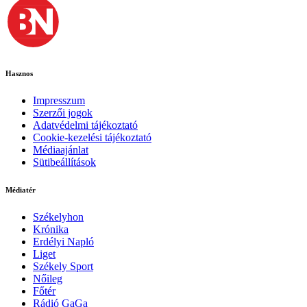
Hasznos
Impresszum
Szerzői jogok
Adatvédelmi tájékoztató
Cookie-kezelési tájékoztató
Médiaajánlat
Sütibeállítások
Médiatér
Székelyhon
Krónika
Erdélyi Napló
Liget
Székely Sport
Nőileg
Főtér
Rádió GaGa