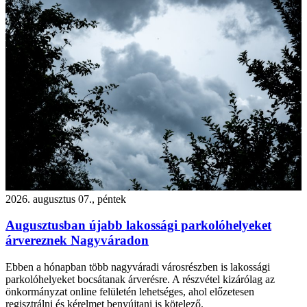
2026. augusztus 07., péntek
Augusztusban újabb lakossági parkolóhelyeket
árvereznek Nagyváradon
Ebben a hónapban több nagyváradi városrészben is lakossági
parkolóhelyeket bocsátanak árverésre. A részvétel kizárólag az
önkormányzat online felületén lehetséges, ahol előzetesen
regisztrálni és kérelmet benyújtani is kötelező.