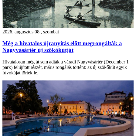
2026. augusztus 08., szombat
Még a hivatalos újranyitás előtt megrongálták a
Nagyvásártér új szökőkútját
Hivatalosan még át sem adták a váradi Nagyvásártér (December 1
park) felújított részét, máris rongálás történt: az új szökőkút egyik
fúvókáját törték le.