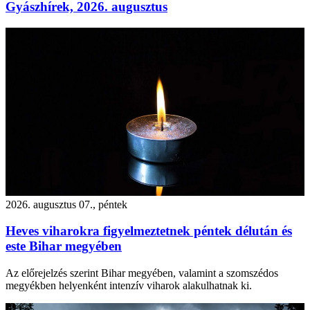
Gyászhírek, 2026. augusztus
2026. augusztus 07., péntek
Heves viharokra figyelmeztetnek péntek délután és
este Bihar megyében
Az előrejelzés szerint Bihar megyében, valamint a szomszédos
megyékben helyenként intenzív viharok alakulhatnak ki.