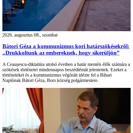
2026. augusztus 08., szombat
Bátori Géza a kommunizmus kori határszökésekről:
„Drukkoltunk az embereknek, hogy sikerüljön”
A Ceaușescu-diktatúra utolsó éveiben a határ mentén élők számára a
szökések történetei mindennapos beszédtémát jelentettek. Ezeket a
történeteket és a kommunizmus végóráit idézte fel a Bihari
Naplónak Bátori Géza, Bors község polgármestere.