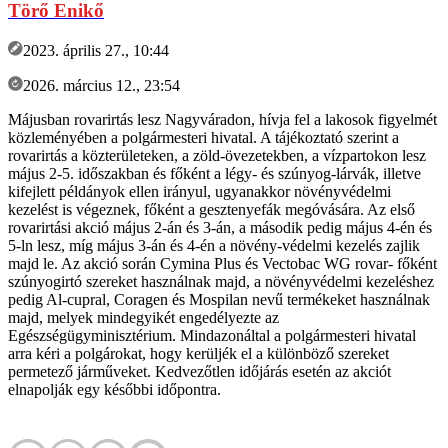
Törő Enikő
2023. április 27., 10:44
2026. március 12., 23:54
Májusban rovarirtás lesz Nagyváradon, hívja fel a lakosok figyelmét
közleményében a polgármesteri hivatal. A tájékoztató szerint a
rovarirtás a közterületeken, a zöld-övezetekben, a vízpartokon lesz
május 2-5. időszakban és főként a légy- és szúnyog-lárvák, illetve
kifejlett példányok ellen irányul, ugyanakkor növényvédelmi
kezelést is végeznek, főként a gesztenyefák megóvására. Az első
rovarirtási akció május 2-án és 3-án, a második pedig május 4-én és
5-ln lesz, míg május 3-án és 4-én a növény-védelmi kezelés zajlik
majd le. Az akció során Cymina Plus és Vectobac WG rovar- főként
szúnyogirtó szereket használnak majd, a növényvédelmi kezeléshez
pedig Al-cupral, Coragen és Mospilan nevű termékeket használnak
majd, melyek mindegyikét engedélyezte az
Egészségügyminisztérium. Mindazonáltal a polgármesteri hivatal
arra kéri a polgárokat, hogy kerüljék el a különböző szereket
permetező járműveket. Kedvezőtlen időjárás esetén az akciót
elnapolják egy későbbi időpontra.