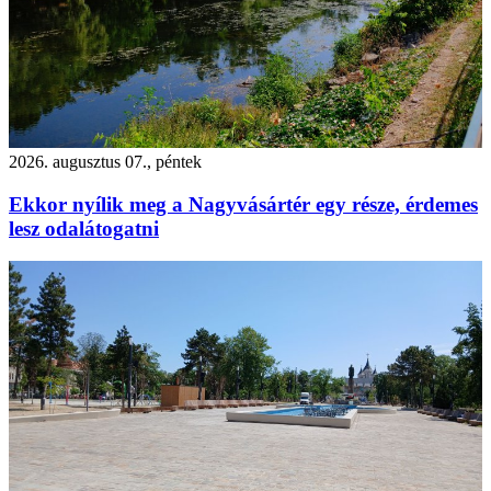
2026. augusztus 07., péntek
Ekkor nyílik meg a Nagyvásártér egy része, érdemes
lesz odalátogatni