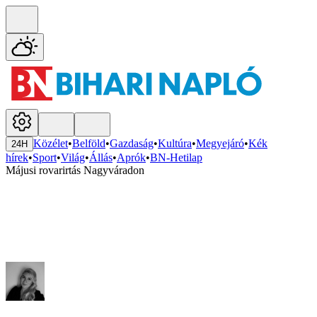
Közélet
•
Belföld
•
Gazdaság
•
Kultúra
•
Megyejáró
•
Kék
24H
hírek
•
Sport
•
Világ
•
Állás
•
Aprók
•
BN-Hetilap
Májusi rovarirtás Nagyváradon