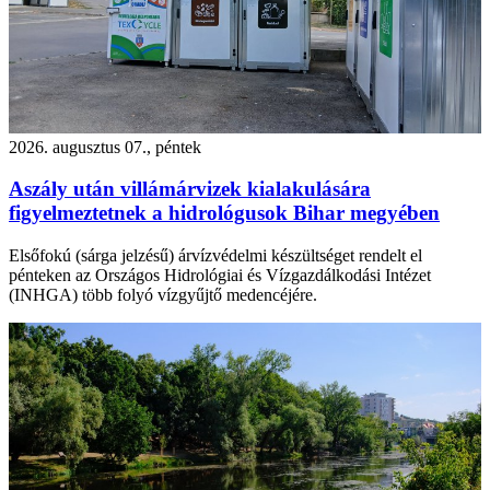
2026. augusztus 07., péntek
Aszály után villámárvizek kialakulására
figyelmeztetnek a hidrológusok Bihar megyében
Elsőfokú (sárga jelzésű) árvízvédelmi készültséget rendelt el
pénteken az Országos Hidrológiai és Vízgazdálkodási Intézet
(INHGA) több folyó vízgyűjtő medencéjére.