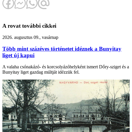
A rovat további cikkei
2026. augusztus 09., vasárnap
Több mint százéves történetet idéznek a Bunyitay
liget új kapui
A valaha csónakázó- és korcsolyázóhelyként ismert Dőry-sziget és a
Bunyitay liget gazdag múltját idézzük fel.