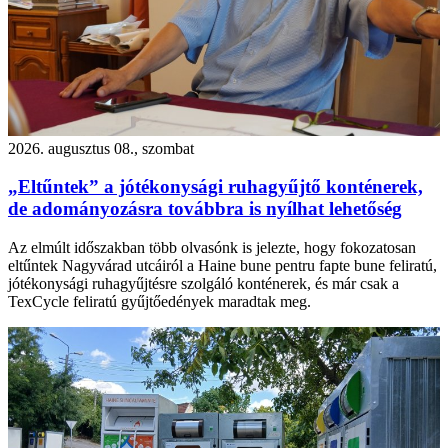
2026. augusztus 08., szombat
„Eltűntek” a jótékonysági ruhagyűjtő konténerek,
de adományozásra továbbra is nyílhat lehetőség
Az elmúlt időszakban több olvasónk is jelezte, hogy fokozatosan
eltűntek Nagyvárad utcáiról a Haine bune pentru fapte bune feliratú,
jótékonysági ruhagyűjtésre szolgáló konténerek, és már csak a
TexCycle feliratú gyűjtőedények maradtak meg.