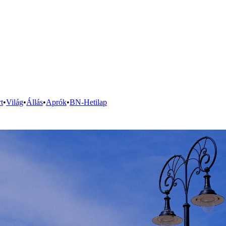
t
•
Világ
•
Állás
•
Aprók
•
BN-Hetilap