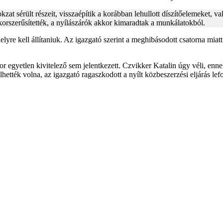
kzat sérült részeit, visszaépítik a korábban lehullott díszítőelemeket, va
 korszerűsítették, a nyílászárók akkor kimaradtak a munkálatokból.
helyre kell állítaniuk. Az igazgató szerint a meghibásodott csatorna miat
r egyetlen kivitelező sem jelentkezett. Czvikker Katalin úgy véli, enne
tték volna, az igazgató ragaszkodott a nyílt közbeszerzési eljárás lefo