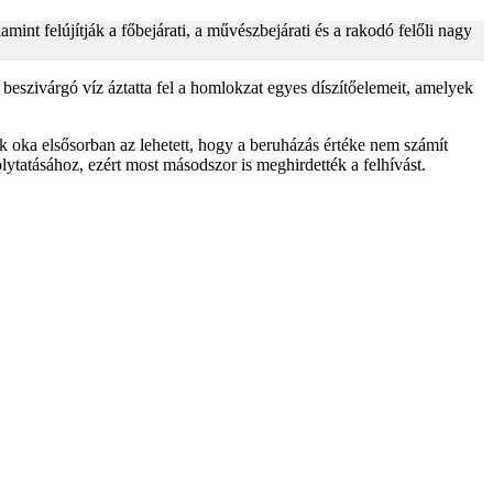
lamint felújítják a főbejárati, a művészbejárati és a rakodó felőli nagy
t beszivárgó víz áztatta fel a homlokzat egyes díszítőelemeit, amelyek
k oka elsősorban az lehetett, hogy a beruházás értéke nem számít
lytatásához, ezért most másodszor is meghirdették a felhívást.