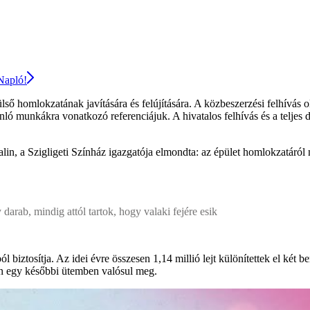
 Napló!
lső homlokzatának javítására és felújítására. A közbeszerzési felhívás 
ló munkákra vonatkozó referenciájuk. A hivatalos felhívás és a telj
lin, a Szigligeti Színház igazgatója elmondta: az épület homlokzatáról 
arab, mindig attól tartok, hogy valaki fejére esik
iztosítja. Az idei évre összesen 1,14 millió lejt különítettek el két be
ban egy későbbi ütemben valósul meg.