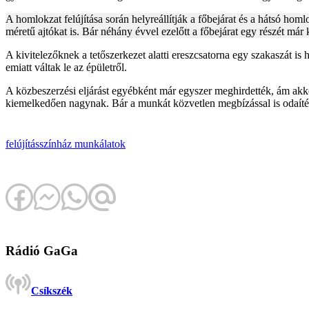
A homlokzat felújítása során helyreállítják a főbejárat és a hátsó homlo
méretű ajtókat is. Bár néhány évvel ezelőtt a főbejárat egy részét már
A kivitelezőknek a tetőszerkezet alatti ereszcsatorna egy szakaszát is 
emiatt váltak le az épületről.
A közbeszerzési eljárást egyébként már egyszer meghirdették, ám akko
kiemelkedően nagynak. Bár a munkát közvetlen megbízással is odaítélhe
felújítás
színház
munkálatok
Rádió GaGa
Csíkszék