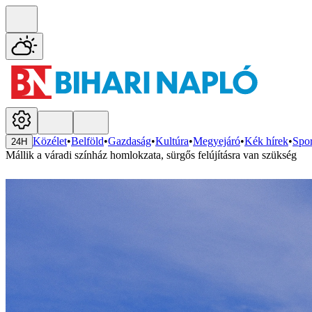
Közélet
•
Belföld
•
Gazdaság
•
Kultúra
•
Megyejáró
•
Kék hírek
•
Spor
24H
Mállik a váradi színház homlokzata, sürgős felújításra van szükség