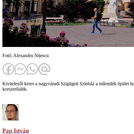
Fotó: Alexandru Nițescu
Kivitelezőt keres a nagyváradi Szigligeti Színház a műemlék épület ho
korszerűsítik.
Pap István