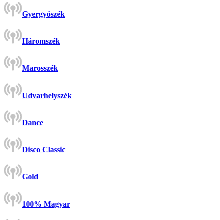
Gyergyószék
Háromszék
Marosszék
Udvarhelyszék
Dance
Disco Classic
Gold
100% Magyar