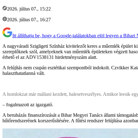
2026. július 07., 15:22
2026. július 07., 16:27
Itt állíthatja be, hogy a Google-találatokban elöl legyen a Bihari
A nagyváradi Szigligeti Színház kivitelezőt keres a műemlék épület kü
szereplőknek szól, amelyeknek van műemlék épületeken végzett hason
érhető el az ADV1538131 hirdetményszám alatt.
A felújítás nem csupán esztétikai szempontból indokolt. Czvikker Kata
halaszthatatlanná vált.
A homlokzat már mállani kezdett, balesetveszélyes. Amikor leesik egy d
– fogalmazott az igazgató.
A beruházás finanszírozását a Bihar Megyei Tanács állami támogatásból b
hűtőrendszerének korszerűsítésére. A fűtési rendszer felújítása azon