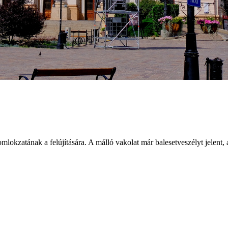
mlokzatának a felújítására. A málló vakolat már balesetveszélyt jelent