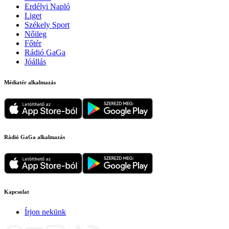
Erdélyi Napló
Liget
Székely Sport
Nőileg
Főtér
Rádió GaGa
Jóállás
Médiatér alkalmazás
Rádió GaGa alkalmazás
Kapcsolat
Írjon nekünk