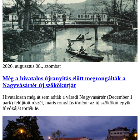
2026. augusztus 08., szombat
Még a hivatalos újranyitás előtt megrongálták a
Nagyvásártér új szökőkútját
Hivatalosan még át sem adták a váradi Nagyvásártér (December 1
park) felújított részét, máris rongálás történt: az új szökőkút egyik
fúvókáját törték le.