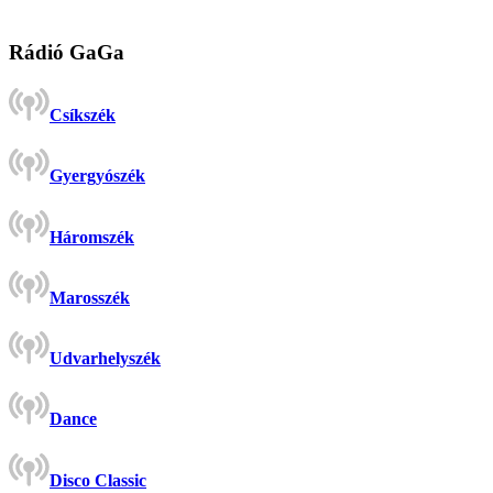
Rádió GaGa
Csíkszék
Gyergyószék
Háromszék
Marosszék
Udvarhelyszék
Dance
Disco Classic