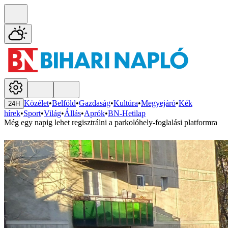
Közélet
•
Belföld
•
Gazdaság
•
Kultúra
•
Megyejáró
•
Kék
24H
hírek
•
Sport
•
Világ
•
Állás
•
Aprók
•
BN-Hetilap
Még egy napig lehet regisztrálni a parkolóhely-foglalási platformra