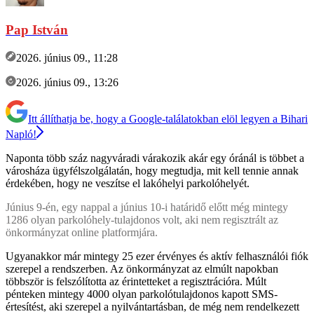
Pap István
2026. június 09., 11:28
2026. június 09., 13:26
Itt állíthatja be, hogy a Google-találatokban elöl legyen a Bihari
Napló!
Naponta több száz nagyváradi várakozik akár egy óránál is többet a
városháza ügyfélszolgálatán, hogy megtudja, mit kell tennie annak
érdekében, hogy ne veszítse el lakóhelyi parkolóhelyét.
Június 9-én, egy nappal a június 10-i határidő előtt még mintegy
1286 olyan parkolóhely-tulajdonos volt, aki nem regisztrált az
önkormányzat online platformjára.
Ugyanakkor már mintegy 25 ezer érvényes és aktív felhasználói fiók
szerepel a rendszerben. Az önkormányzat az elmúlt napokban
többször is felszólította az érintetteket a regisztrációra. Múlt
pénteken mintegy 4000 olyan parkolótulajdonos kapott SMS-
értesítést, aki szerepel a nyilvántartásban, de még nem rendelkezett