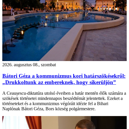
2026. augusztus 08., szombat
Bátori Géza a kommunizmus kori határszökésekről:
„Drukkoltunk az embereknek, hogy sikerüljön”
A Ceaușescu-diktatúra utolsó éveiben a határ mentén élők számára a
szökések történetei mindennapos beszédtémát jelentettek. Ezeket a
történeteket és a kommunizmus végóráit idézte fel a Bihari
Naplónak Bátori Géza, Bors község polgármestere.