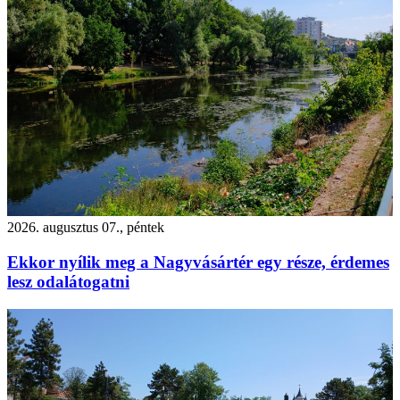
2026. augusztus 07., péntek
Ekkor nyílik meg a Nagyvásártér egy része, érdemes
lesz odalátogatni