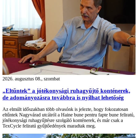
2026. augusztus 08., szombat
„Eltűntek” a jótékonysági ruhagyűjtő konténerek,
de adományozásra továbbra is nyílhat lehetőség
Az elmúlt időszakban több olvasónk is jelezte, hogy fokozatosan
eltűntek Nagyvárad utcáiról a Haine bune pentru fapte bune feliratú,
jótékonysági ruhagyűjtésre szolgáló konténerek, és már csak a
TexCycle feliratú gyűjtőedények maradtak meg.