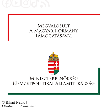
©
Bihari Napló
|
Minden jog fenntartva!