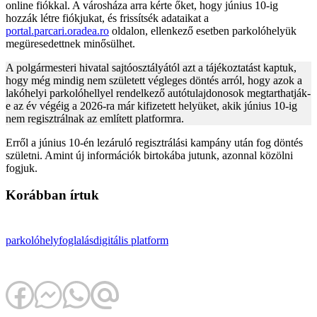
online fiókkal. A városháza arra kérte őket, hogy június 10-ig
hozzák létre fiókjukat, és frissítsék adataikat a
portal.parcari.oradea.ro
oldalon, ellenkező esetben parkolóhelyük
megüresedettnek minősülhet.
A polgármesteri hivatal sajtóosztályától azt a tájékoztatást kaptuk,
hogy még mindig nem született végleges döntés arról, hogy azok a
lakóhelyi parkolóhellyel rendelkező autótulajdonosok megtarthatják-
e az év végéig a 2026-ra már kifizetett helyüket, akik június 10-ig
nem regisztrálnak az említett platformra.
Erről a június 10-én lezáruló regisztrálási kampány után fog döntés
születni. Amint új információk birtokába jutunk, azonnal közölni
fogjuk.
Korábban írtuk
parkolóhely
foglalás
digitális platform