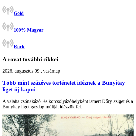
Gold
100% Magyar
Rock
A rovat további cikkei
2026. augusztus 09., vasárnap
Több mint százéves történetet idéznek a Bunyitay
liget új kapui
A valaha csónakázó- és korcsolyázóhelyként ismert Dőry-sziget és a
Bunyitay liget gazdag múltját idézzük fel.