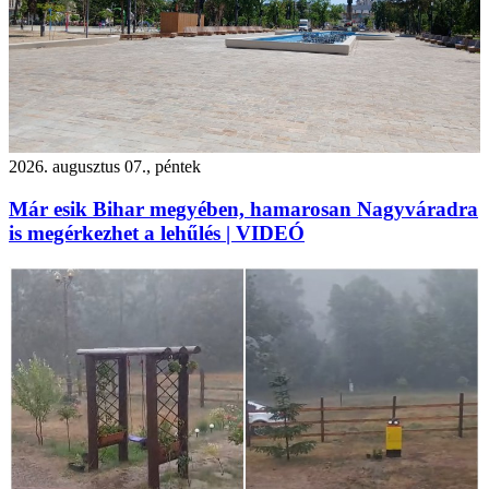
2026. augusztus 07., péntek
Már esik Bihar megyében, hamarosan Nagyváradra
is megérkezhet a lehűlés | VIDEÓ