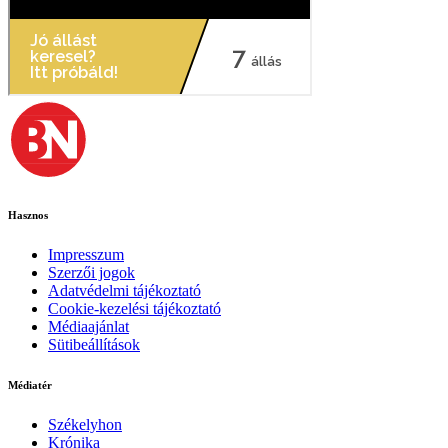
Hasznos
Impresszum
Szerzői jogok
Adatvédelmi tájékoztató
Cookie-kezelési tájékoztató
Médiaajánlat
Sütibeállítások
Médiatér
Székelyhon
Krónika