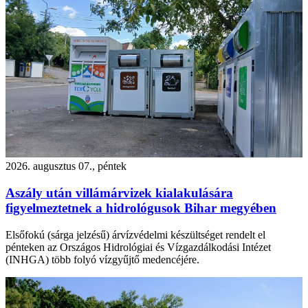
2026. augusztus 07., péntek
Aszály után villámárvizek kialakulására
figyelmeztetnek a hidrológusok Bihar megyében
Elsőfokú (sárga jelzésű) árvízvédelmi készültséget rendelt el
pénteken az Országos Hidrológiai és Vízgazdálkodási Intézet
(INHGA) több folyó vízgyűjtő medencéjére.