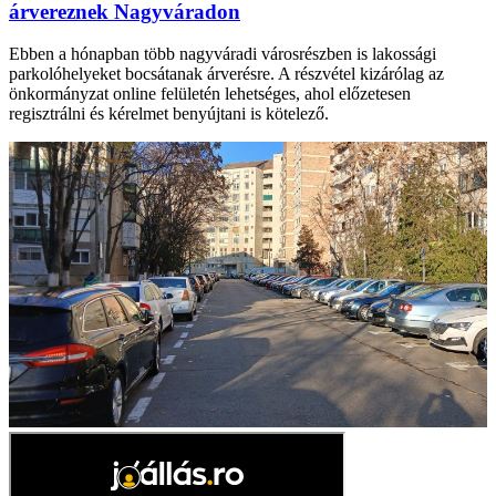
árvereznek Nagyváradon
Ebben a hónapban több nagyváradi városrészben is lakossági
parkolóhelyeket bocsátanak árverésre. A részvétel kizárólag az
önkormányzat online felületén lehetséges, ahol előzetesen
regisztrálni és kérelmet benyújtani is kötelező.