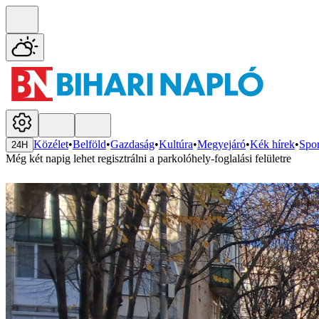
Közélet
•
Belföld
•
Gazdaság
•
Kultúra
•
Megyejáró
•
Kék hírek
•
Spor
24H
Még két napig lehet regisztrálni a parkolóhely-foglalási felületre