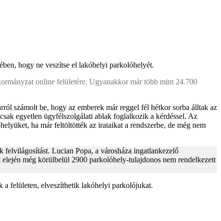
ben, hogy ne veszítse el lakóhelyi parkolóhelyét.
önkormányzat online felületére. Ugyanakkor már több mint 24.700
ról számolt be, hogy az emberek már reggel fél hétkor sorba álltak az
sak egyetlen ügyfélszolgálati ablak foglalkozik a kérdéssel. Az
helyüket, ha már feltöltötték az irataikat a rendszerbe, de még nem
felvilágosítást. Lucian Popa, a városháza ingatlankezelő
t elején még körülbelül 2900 parkolóhely-tulajdonos nem rendelkezett
a felületen, elveszíthetik lakóhelyi parkolójukat.