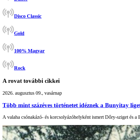
Disco Classic
Gold
100% Magyar
Rock
A rovat további cikkei
2026. augusztus 09., vasárnap
Több mint százéves történetet idéznek a Bunyitay lige
A valaha csónakázó- és korcsolyázóhelyként ismert Dőry-sziget és a B