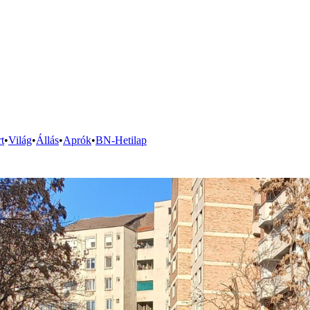
t
•
Világ
•
Állás
•
Aprók
•
BN-Hetilap