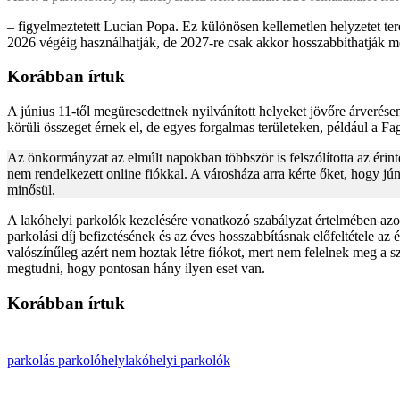
– figyelmeztetett Lucian Popa. Ez különösen kellemetlen helyzetet ter
2026 végéig használhatják, de 2027-re csak akkor hosszabbíthatják me
Korábban írtuk
A június 11-től megüresedettnek nyilvánított helyeket jövőre árverésen 
körüli összeget érnek el, de egyes forgalmas területeken, például a Fag
Az önkormányzat az elmúlt napokban többször is felszólította az érint
nem rendelkezett online fiókkal. A városháza arra kérte őket, hogy júni
minősül.
A lakóhelyi parkolók kezelésére vonatkozó szabályzat értelmében azo
parkolási díj befizetésének és az éves hosszabbításnak előfeltétele az
valószínűleg azért nem hoztak létre fiókot, mert nem felelnek meg a 
megtudni, hogy pontosan hány ilyen eset van.
Korábban írtuk
parkolás
parkolóhely
lakóhelyi parkolók