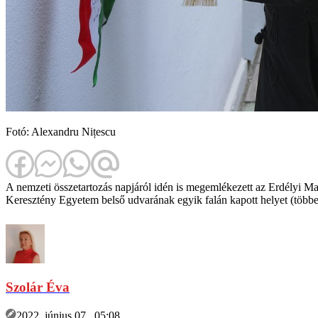
Fotó: Alexandru Nițescu
A nemzeti összetartozás napjáról idén is megemlékezett az Erdélyi
Keresztény Egyetem belső udvarának egyik falán kapott helyet (többek
Szolár Éva
2022. június 07., 05:08