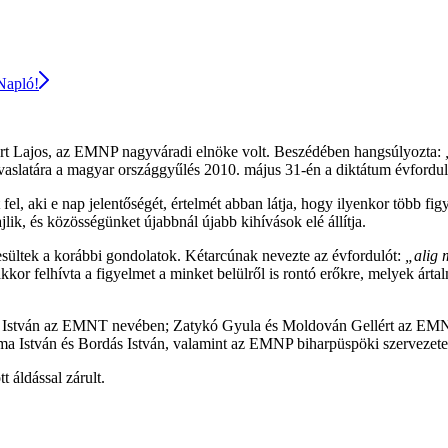
 Napló!
ért Lajos, az EMNP nagyváradi elnöke volt. Beszédében hangsúlyozta:
aslatára a magyar országgyűlés 2010. május 31-én a diktátum évfordulój
 aki e nap jelentőségét, értelmét abban látja, hogy ilyenkor több figye
lik, és közösségünket újabbnál újabb kihívások elé állítja.
esültek a korábbi gondolatok. Kétarcúnak nevezte az évfordulót:
„alig 
kor felhívta a figyelmet a minket belülről is rontó erőkre, melyek ártal
k István az EMNT nevében; Zatykó Gyula és Moldován Gellért az EMNP 
Duma István és Bordás István, valamint az EMNP biharpüspöki szerveze
 áldással zárult.