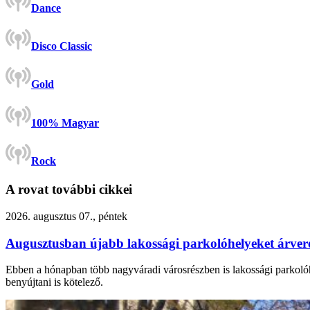
Dance
Disco Classic
Gold
100% Magyar
Rock
A rovat további cikkei
2026. augusztus 07., péntek
Augusztusban újabb lakossági parkolóhelyeket árv
Ebben a hónapban több nagyváradi városrészben is lakossági parkolóhel
benyújtani is kötelező.