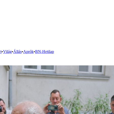
t
•
Világ
•
Állás
•
Aprók
•
BN-Hetilap