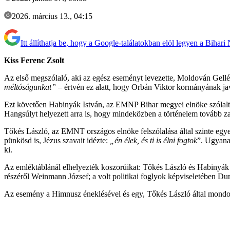
2026. március 13., 04:15
Itt állíthatja be, hogy a Google-találatokban elöl legyen a Bihari
Kiss Ferenc Zsolt
Az első megszólaló, aki az egész eseményt levezette, Moldován Gell
méltóságunkat”
– értvén ez alatt, hogy Orbán Viktor kormányának jav
Ezt követően Habinyák István, az EMNP Bihar megyei elnöke szólalt fel,
Hangsúlyt helyezett arra is, hogy mindeközben a történelem tovább zaj
Tőkés László, az EMNT országos elnöke felszólalása által szinte egy
pünkösd is, Jézus szavait idézte:
„én élek, és ti is élni fogtok
”. Ugyanak
ki.
Az emléktáblánál elhelyezték koszorúikat: Tőkés László és Habinyá
részéről Weinmann József; a volt politikai foglyok képviseletében 
Az esemény a Himnusz éneklésével és egy, Tőkés László által mondott