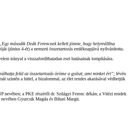
„Egy második Deák Ferencnek kellett jönnie, hogy helyreállítsa
át (június 4-ét) a nemzeti összetartozás emléknapjává nyilvánította.
lem irányul a visszafordíthatatlan eset hatásainak tompítására.
múlhatja felül az összetartozás öröme a gyászt, ami minket ért”;
lévén
mát szintén a hittel, a bizalommal, az élet rendes akarásával védhetjük
nevében; a PKE részéről dr. Szilágyi Ferenc dékán; a Vitézi rendek
te nevében Gyurcsik Magda és Bihari Margit.