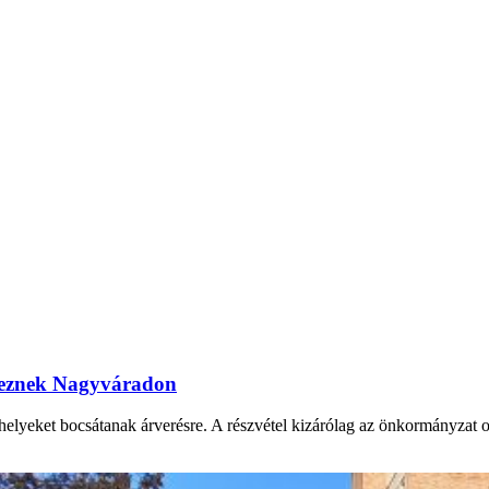
ereznek Nagyváradon
yeket bocsátanak árverésre. A részvétel kizárólag az önkormányzat onli