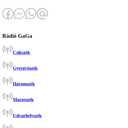
Rádió GaGa
Csíkszék
Gyergyószék
Háromszék
Marosszék
Udvarhelyszék