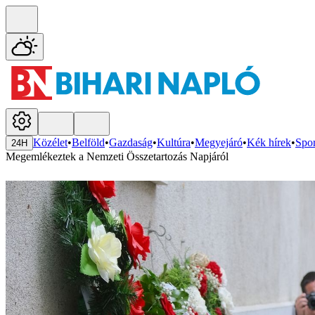
Közélet
•
Belföld
•
Gazdaság
•
Kultúra
•
Megyejáró
•
Kék hírek
•
Spor
24H
Megemlékeztek a Nemzeti Összetartozás Napjáról