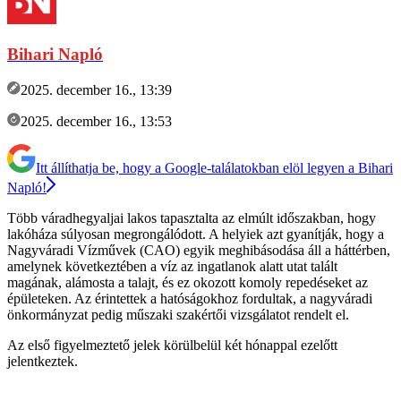
Bihari Napló
2025. december 16., 13:39
2025. december 16., 13:53
Itt állíthatja be, hogy a Google-találatokban elöl legyen a Bihari
Napló!
Több váradhegyaljai lakos tapasztalta az elmúlt időszakban, hogy
lakóháza súlyosan megrongálódott. A helyiek azt gyanítják, hogy a
Nagyváradi Vízművek (CAO) egyik meghibásodása áll a háttérben,
amelynek következtében a víz az ingatlanok alatt utat talált
magának, alámosta a talajt, és ez okozott komoly repedéseket az
épületeken. Az érintettek a hatóságokhoz fordultak, a nagyváradi
önkormányzat pedig műszaki szakértői vizsgálatot rendelt el.
Az első figyelmeztető jelek körülbelül két hónappal ezelőtt
jelentkeztek.