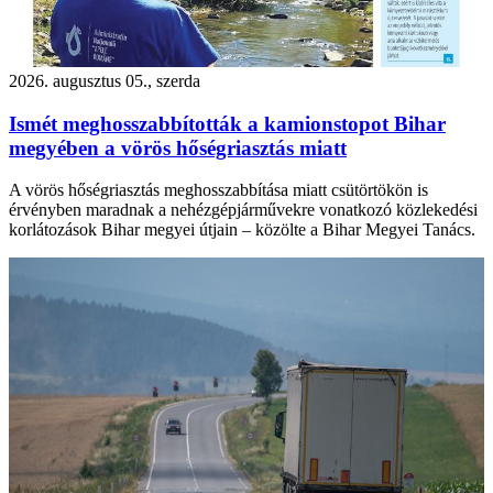
2026. augusztus 05., szerda
Ismét meghosszabbították a kamionstopot Bihar
megyében a vörös hőségriasztás miatt
A vörös hőségriasztás meghosszabbítása miatt csütörtökön is
érvényben maradnak a nehézgépjárművekre vonatkozó közlekedési
korlátozások Bihar megyei útjain – közölte a Bihar Megyei Tanács.