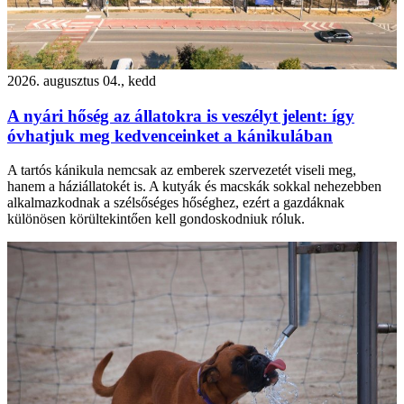
2026. augusztus 04., kedd
A nyári hőség az állatokra is veszélyt jelent: így
óvhatjuk meg kedvenceinket a kánikulában
A tartós kánikula nemcsak az emberek szervezetét viseli meg,
hanem a háziállatokét is. A kutyák és macskák sokkal nehezebben
alkalmazkodnak a szélsőséges hőséghez, ezért a gazdáknak
különösen körültekintően kell gondoskodniuk róluk.