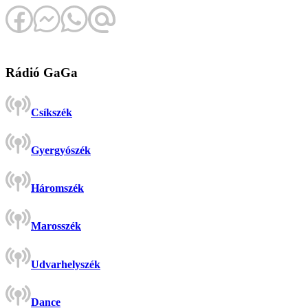
Rádió GaGa
Csíkszék
Gyergyószék
Háromszék
Marosszék
Udvarhelyszék
Dance