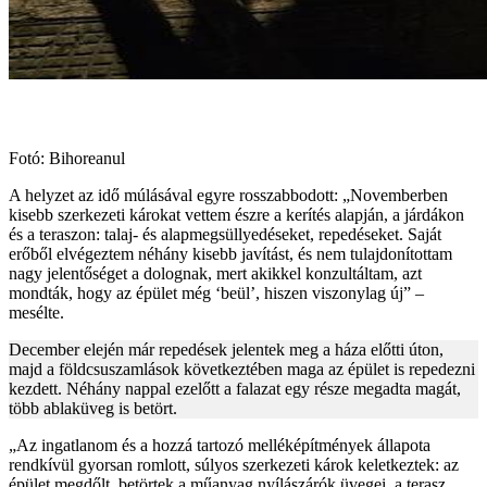
Fotó: Bihoreanul
A helyzet az idő múlásával egyre rosszabbodott: „Novemberben
kisebb szerkezeti károkat vettem észre a kerítés alapján, a járdákon
és a teraszon: talaj- és alapmegsüllyedéseket, repedéseket. Saját
erőből elvégeztem néhány kisebb javítást, és nem tulajdonítottam
nagy jelentőséget a dolognak, mert akikkel konzultáltam, azt
mondták, hogy az épület még ‘beül’, hiszen viszonylag új” –
mesélte.
December elején már repedések jelentek meg a háza előtti úton,
majd a földcsuszamlások következtében maga az épület is repedezni
kezdett. Néhány nappal ezelőtt a falazat egy része megadta magát,
több ablaküveg is betört.
„Az ingatlanom és a hozzá tartozó melléképítmények állapota
rendkívül gyorsan romlott, súlyos szerkezeti károk keletkeztek: az
épület megdőlt, betörtek a műanyag nyílászárók üvegei, a terasz