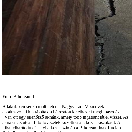
Fotó: Bihoreanul
A lakók kérésére a múlt héten a Nagyváradi Vízművek
alkalmazottai kijavították a hálózaton keletkezett meghibásodást.
„Van ott egy ellenőrző aknánk, amely több ingatlant lát el vízzel. Az
akna és az utcán futó fővezeték közötti csatlakozás kiszakadt. A
hibát elhárítottuk” – nyilatkozta szintén a Bihoreanulnak Lucian