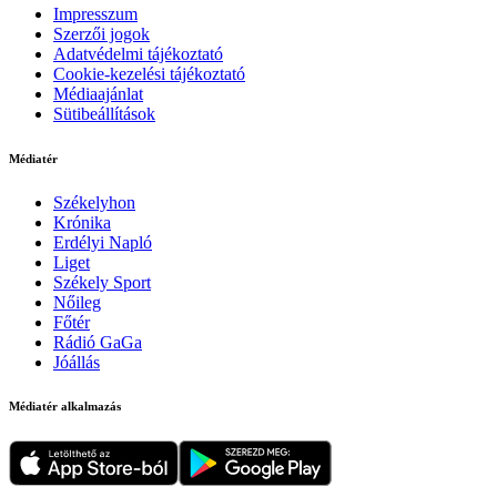
Impresszum
Szerzői jogok
Adatvédelmi tájékoztató
Cookie-kezelési tájékoztató
Médiaajánlat
Sütibeállítások
Médiatér
Székelyhon
Krónika
Erdélyi Napló
Liget
Székely Sport
Nőileg
Főtér
Rádió GaGa
Jóállás
Médiatér alkalmazás