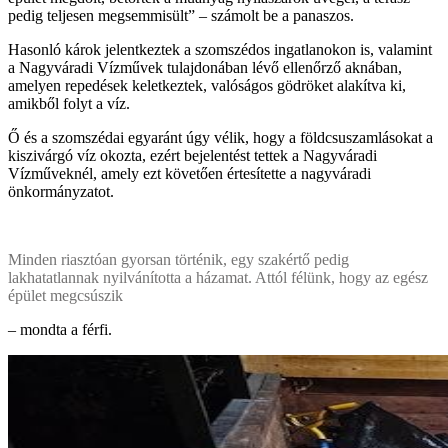
pedig teljesen megsemmisült” – számolt be a panaszos.
Hasonló károk jelentkeztek a szomszédos ingatlanokon is, valamint
a Nagyváradi Vízművek tulajdonában lévő ellenőrző aknában,
amelyen repedések keletkeztek, valóságos gödröket alakítva ki,
amikből folyt a víz.
Ő és a szomszédai egyaránt úgy vélik, hogy a földcsuszamlásokat a
kiszivárgó víz okozta, ezért bejelentést tettek a Nagyváradi
Vízműveknél, amely ezt követően értesítette a nagyváradi
önkormányzatot.
Minden riasztóan gyorsan történik, egy szakértő pedig
lakhatatlannak nyilvánította a házamat. Attól félünk, hogy az egész
épület megcsúszik
– mondta a férfi.