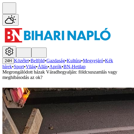
Közélet
•
Belföld
•
Gazdaság
•
Kultúra
•
Megyejáró
•
Kék
24H
hírek
•
Sport
•
Világ
•
Állás
•
Aprók
•
BN-Hetilap
Megrongálódott házak Váradhegyalján: földcsuszamlás vagy
meghibásodás az ok?