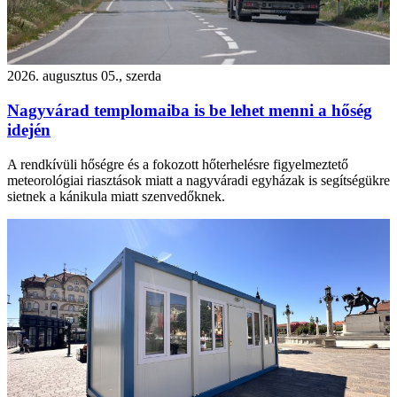
2026. augusztus 05., szerda
Nagyvárad templomaiba is be lehet menni a hőség
idején
A rendkívüli hőségre és a fokozott hőterhelésre figyelmeztető
meteorológiai riasztások miatt a nagyváradi egyházak is segítségükre
sietnek a kánikula miatt szenvedőknek.