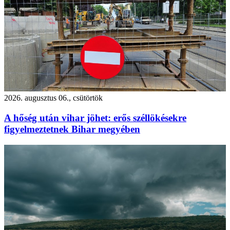
2026. augusztus 06., csütörtök
A hőség után vihar jöhet: erős széllökésekre
figyelmeztetnek Bihar megyében