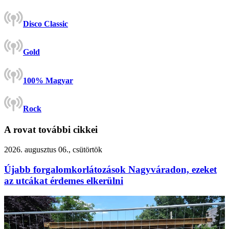
Disco Classic
Gold
100% Magyar
Rock
A rovat további cikkei
2026. augusztus 06., csütörtök
Újabb forgalomkorlátozások Nagyváradon, ezeket
az utcákat érdemes elkerülni