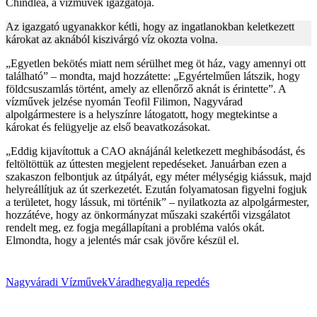
Chindlea, a vízművek igazgatója.
Az igazgató ugyanakkor kétli, hogy az ingatlanokban keletkezett
károkat az aknából kiszivárgó víz okozta volna.
„Egyetlen bekötés miatt nem sérülhet meg öt ház, vagy amennyi ott
található” – mondta, majd hozzátette: „Egyértelműen látszik, hogy
földcsuszamlás történt, amely az ellenőrző aknát is érintette”. A
vízművek jelzése nyomán Teofil Filimon, Nagyvárad
alpolgármestere is a helyszínre látogatott, hogy megtekintse a
károkat és felügyelje az első beavatkozásokat.
„Eddig kijavítottuk a CAO aknájánál keletkezett meghibásodást, és
feltöltöttük az úttesten megjelent repedéseket. Januárban ezen a
szakaszon felbontjuk az útpályát, egy méter mélységig kiássuk, majd
helyreállítjuk az út szerkezetét. Ezután folyamatosan figyelni fogjuk
a területet, hogy lássuk, mi történik” – nyilatkozta az alpolgármester,
hozzátéve, hogy az önkormányzat műszaki szakértői vizsgálatot
rendelt meg, ez fogja megállapítani a probléma valós okát.
Elmondta, hogy a jelentés már csak jövőre készül el.
Nagyváradi Vízművek
Váradhegyalja
repedés