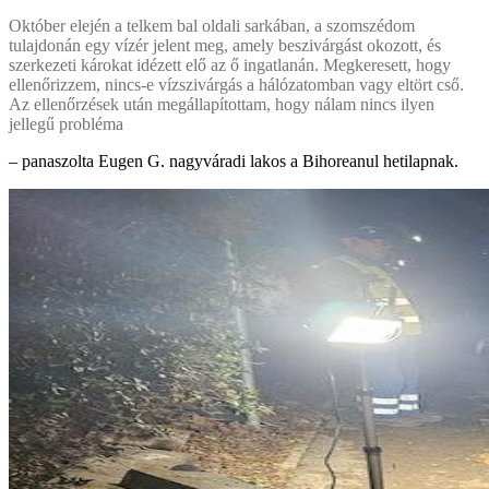
Október elején a telkem bal oldali sarkában, a szomszédom
tulajdonán egy vízér jelent meg, amely beszivárgást okozott, és
szerkezeti károkat idézett elő az ő ingatlanán. Megkeresett, hogy
ellenőrizzem, nincs-e vízszivárgás a hálózatomban vagy eltört cső.
Az ellenőrzések után megállapítottam, hogy nálam nincs ilyen
jellegű probléma
– panaszolta Eugen G. nagyváradi lakos a Bihoreanul hetilapnak.