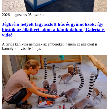
2026. augusztus 05., szerda
Jégkrém helyett fagyasztott hús és gyümölcsök: így
hűsítik az állatkert lakóit a kánikulában│Galéria és
videó
A tartós kánikula nemcsak az embereket, hanem az állatokat is
komoly kihívás elé állítja.