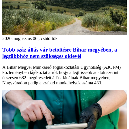
2026. augusztus 06., csütörtök
Több száz állás vár betöltésre Bihar megyében, a
legtöbbhöz nem szükséges oklevél
A Bihar Megyei Munkaerő-foglalkoztatási Ügynökség (AJOFM)
közleményben tájékoztat arról, hogy a legfrissebb adatok szerint
összesen 682 megüresedett állást kínálnak Bihar megyében,
Nagyváradon pedig a szabad munkahelyek száma 433.