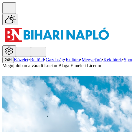
Közélet
•
Belföld
•
Gazdaság
•
Kultúra
•
Megyejáró
•
Kék hírek
•
Spor
24H
Megújulóban a váradi Lucian Blaga Elméleti Líceum