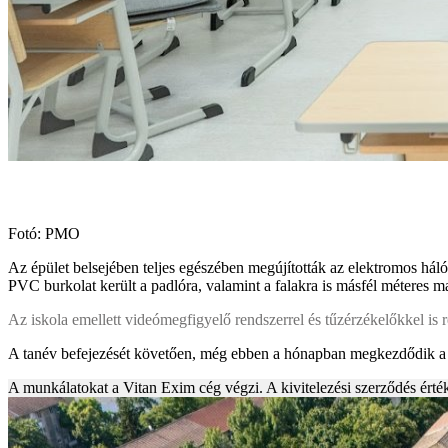
Fotó: PMO
Az épület belsejében teljes egészében megújították az elektromos hálóz
PVC burkolat került a padlóra, valamint a falakra is másfél méteres mag
Az iskola emellett videómegfigyelő rendszerrel és tűzérzékelőkkel is 
A tanév befejezését követően, még ebben a hónapban megkezdődik a t
A munkálatokat a Vitan Exim cég végzi. A kivitelezési szerződés érték