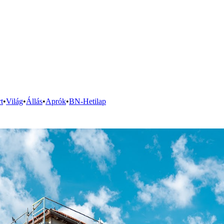
t
•
Világ
•
Állás
•
Aprók
•
BN-Hetilap