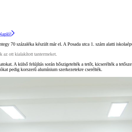
 Napló!
egy 70 százaléka készült már el. A Posada utca 1. szám alatti iskolaépül
 az ott kialakított tantermeket.
kat. A külső felújítás során hőszigetelték a tetőt, kicserélték a tetősz
árókat pedig korszerű alumínium szerkezetekre cserélték.