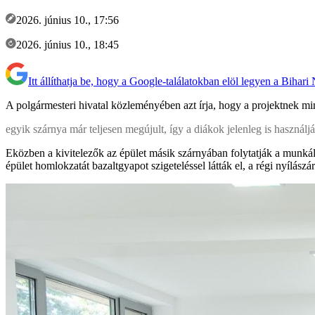
2026. június 10., 17:56
2026. június 10., 18:45
Itt állíthatja be, hogy a Google-találatokban elöl legyen a Bihari
A polgármesteri hivatal közleményében azt írja, hogy a projektnek mint
egyik szárnya már teljesen megújult, így a diákok jelenleg is használják
Eközben a kivitelezők az épület másik szárnyában folytatják a munkálato
épület homlokzatát bazaltgyapot szigeteléssel látták el, a régi nyílász