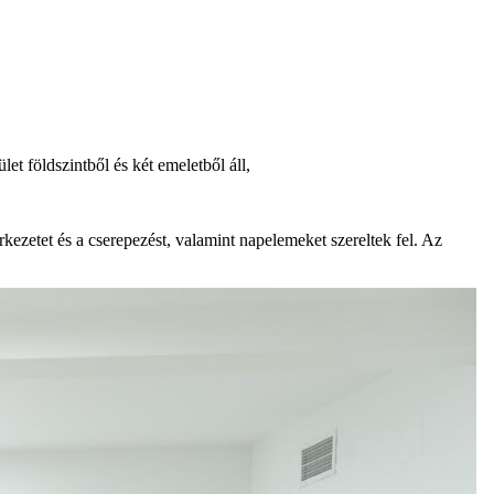
et földszintből és két emeletből áll,
erkezetet és a cserepezést, valamint napelemeket szereltek fel. Az