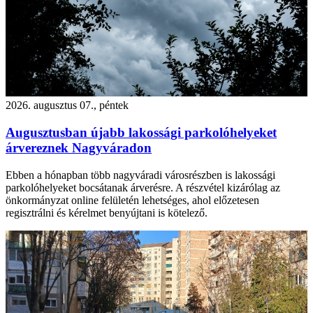
2026. augusztus 07., péntek
Augusztusban újabb lakossági parkolóhelyeket
árvereznek Nagyváradon
Ebben a hónapban több nagyváradi városrészben is lakossági
parkolóhelyeket bocsátanak árverésre. A részvétel kizárólag az
önkormányzat online felületén lehetséges, ahol előzetesen
regisztrálni és kérelmet benyújtani is kötelező.