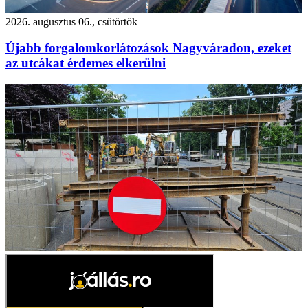
2026. augusztus 06., csütörtök
Újabb forgalomkorlátozások Nagyváradon, ezeket
az utcákat érdemes elkerülni