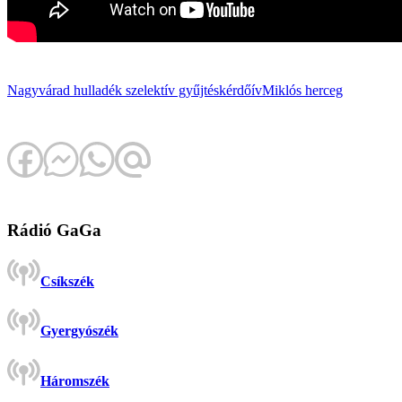
Nagyvárad
hulladék
szelektív gyűjtés
kérdőív
Miklós herceg
Rádió GaGa
Csíkszék
Gyergyószék
Háromszék