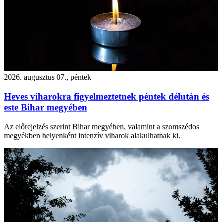
2026. augusztus 07., péntek
Heves viharokra figyelmeztetnek péntek délután és
este Bihar megyében
Az előrejelzés szerint Bihar megyében, valamint a szomszédos
megyékben helyenként intenzív viharok alakulhatnak ki.