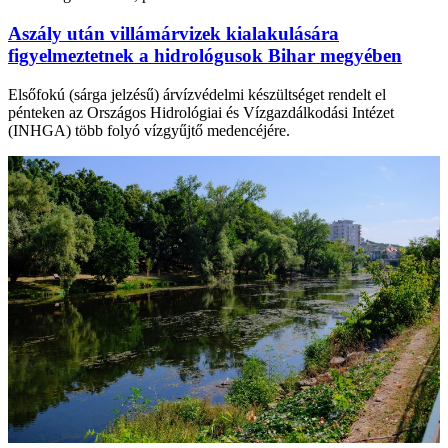
Aszály után villámárvizek kialakulására
figyelmeztetnek a hidrológusok Bihar megyében
Elsőfokú (sárga jelzésű) árvízvédelmi készültséget rendelt el
pénteken az Országos Hidrológiai és Vízgazdálkodási Intézet
(INHGA) több folyó vízgyűjtő medencéjére.