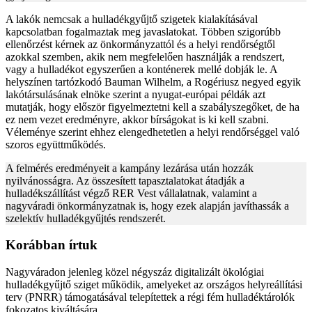
A lakók nemcsak a hulladékgyűjtő szigetek kialakításával
kapcsolatban fogalmaztak meg javaslatokat. Többen szigorúbb
ellenőrzést kérnek az önkormányzattól és a helyi rendőrségtől
azokkal szemben, akik nem megfelelően használják a rendszert,
vagy a hulladékot egyszerűen a konténerek mellé dobják le. A
helyszínen tartózkodó Bauman Wilhelm, a Rogériusz negyed egyik
lakótársulásának elnöke szerint a nyugat-európai példák azt
mutatják, hogy először figyelmeztetni kell a szabályszegőket, de ha
ez nem vezet eredményre, akkor bírságokat is ki kell szabni.
Véleménye szerint ehhez elengedhetetlen a helyi rendőrséggel való
szoros együttműködés.
A felmérés eredményeit a kampány lezárása után hozzák
nyilvánosságra. Az összesített tapasztalatokat átadják a
hulladékszállítást végző RER Vest vállalatnak, valamint a
nagyváradi önkormányzatnak is, hogy ezek alapján javíthassák a
szelektív hulladékgyűjtés rendszerét.
Korábban írtuk
Nagyváradon jelenleg közel négyszáz digitalizált ökológiai
hulladékgyűjtő sziget működik, amelyeket az országos helyreállítási
terv (PNRR) támogatásával telepítettek a régi fém hulladéktárolók
fokozatos kiváltására.