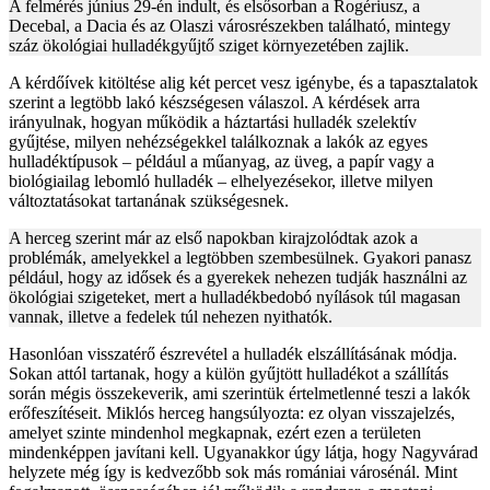
A felmérés június 29-én indult, és elsősorban a Rogériusz, a
Decebal, a Dacia és az Olaszi városrészekben található, mintegy
száz ökológiai hulladékgyűjtő sziget környezetében zajlik.
A kérdőívek kitöltése alig két percet vesz igénybe, és a tapasztalatok
szerint a legtöbb lakó készségesen válaszol. A kérdések arra
irányulnak, hogyan működik a háztartási hulladék szelektív
gyűjtése, milyen nehézségekkel találkoznak a lakók az egyes
hulladéktípusok – például a műanyag, az üveg, a papír vagy a
biológiailag lebomló hulladék – elhelyezésekor, illetve milyen
változtatásokat tartanának szükségesnek.
A herceg szerint már az első napokban kirajzolódtak azok a
problémák, amelyekkel a legtöbben szembesülnek. Gyakori panasz
például, hogy az idősek és a gyerekek nehezen tudják használni az
ökológiai szigeteket, mert a hulladékbedobó nyílások túl magasan
vannak, illetve a fedelek túl nehezen nyithatók.
Hasonlóan visszatérő észrevétel a hulladék elszállításának módja.
Sokan attól tartanak, hogy a külön gyűjtött hulladékot a szállítás
során mégis összekeverik, ami szerintük értelmetlenné teszi a lakók
erőfeszítéseit. Miklós herceg hangsúlyozta: ez olyan visszajelzés,
amelyet szinte mindenhol megkapnak, ezért ezen a területen
mindenképpen javítani kell. Ugyanakkor úgy látja, hogy Nagyvárad
helyzete még így is kedvezőbb sok más romániai városénál. Mint