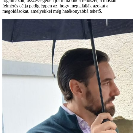
fogalmazott, összességében jól működik a rendszer, a mostani
felmérés célja pedig éppen az, hogy megtalálják azokat a
megoldásokat, amelyekkel még hatékonyabbá tehető.