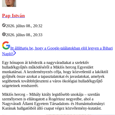
Pap István
2026. július 08., 20:32
2026. július 08., 20:33
Itt állíthatja be, hogy a Google-találatokban elöl legyen a Bihari
Napló!
Egy hónapon át kérdezik a nagyváradiakat a szelektív
hulladékgyűjtés működéséről a Miklós herceg Egyesület
munkatársai. A kezdeményezés célja, hogy közvetlenül a lakóktól
gyűjtsék össze azokat a tapasztalatokat és javaslatokat, amelyek
segíthetnek továbbfejleszteni a város ökológiai hulladékgyűjtő
szigeteinek rendszerét.
Miklós herceg – Mihály király legidősebb unokája – szerdán
személyesen is ellátogatott a Rogériusz negyedbe, ahol a
Nagyváradi Állami Egyetem Társadalom- és Humántudományi
Karának hallgatóiból álló csapat végez közvélemény-kutatást.