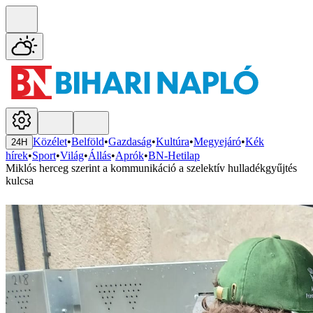
Közélet
•
Belföld
•
Gazdaság
•
Kultúra
•
Megyejáró
•
Kék
24H
hírek
•
Sport
•
Világ
•
Állás
•
Aprók
•
BN-Hetilap
Miklós herceg szerint a kommunikáció a szelektív hulladékgyűjtés
kulcsa