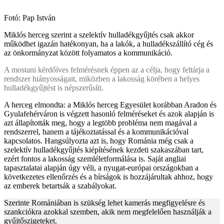
Fotó: Pap István
Miklós herceg szerint a szelektív hulladékgyűjtés csak akkor
működhet igazán hatékonyan, ha a lakók, a hulladékszállító cég és
az önkormányzat között folyamatos a kommunikáció.
A mostani kérdőíves felmérésnek éppen az a célja, hogy feltárja a
rendszer hiányosságait, miközben a lakosság körében a helyes
hulladékgyűjtést is népszerűsíti.
A herceg elmondta: a Miklós herceg Egyesület korábban Aradon és
Gyulafehérváron is végzett hasonló felméréseket és azok alapján is
azt állapították meg, hogy a legtöbb probléma nem magával a
rendszerrel, hanem a tájékoztatással és a kommunikációval
kapcsolatos. Hangsúlyozta azt is, hogy Románia még csak a
szelektív hulladékgyűjtés kiépítésének kezdeti szakaszában tart,
ezért fontos a lakosság szemléletformálása is. Saját angliai
tapasztalatai alapján úgy véli, a nyugat-európai országokban a
következetes ellenőrzés és a bírságok is hozzájárultak ahhoz, hogy
az emberek betartsák a szabályokat.
Szerinte Romániában is szükség lehet kamerás megfigyelésre és
szankciókra azokkal szemben, akik nem megfelelően használják a
gyűjtőszigeteket.