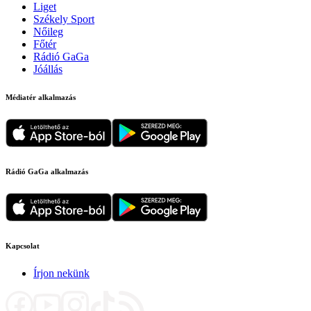
Liget
Székely Sport
Nőileg
Főtér
Rádió GaGa
Jóállás
Médiatér alkalmazás
Rádió GaGa alkalmazás
Kapcsolat
Írjon nekünk