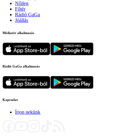
Nőileg
Főtér
Rádió GaGa
Jóállás
Médiatér alkalmazás
Rádió GaGa alkalmazás
Kapcsolat
Írjon nekünk