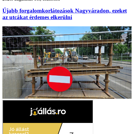
Újabb forgalomkorlátozások Nagyváradon, ezeket
az utcákat érdemes elkerülni