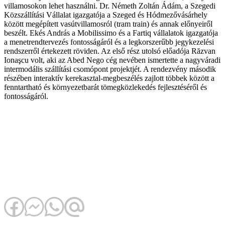
villamosokon lehet használni. Dr. Németh Zoltán Ádám, a Szegedi
Közszállítási Vállalat igazgatója a Szeged és Hódmezővásárhely
között megépített vasútvillamosról (tram train) és annak előnyeiről
beszélt. Ekés András a Mobilissimo és a Fartiq vállalatok igazgatója
a menetrendtervezés fontosságáról és a legkorszerűbb jegykezelési
rendszerről értekezett röviden. Az első rész utolsó előadója Răzvan
Ionaşcu volt, aki az Abed Nego cég nevében ismertette a nagyváradi
intermodális szállítási csomópont projektjét. A rendezvény második
részében interaktív kerekasztal-megbeszélés zajlott többek között a
fenntartható és környezetbarát tömegközlekedés fejlesztéséről és
fontosságáról.