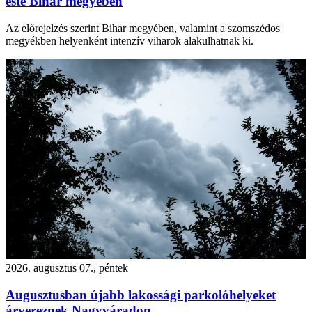
este Bihar megyében
Az előrejelzés szerint Bihar megyében, valamint a szomszédos
megyékben helyenként intenzív viharok alakulhatnak ki.
2026. augusztus 07., péntek
Augusztusban újabb lakossági parkolóhelyeket
árvereznek Nagyváradon