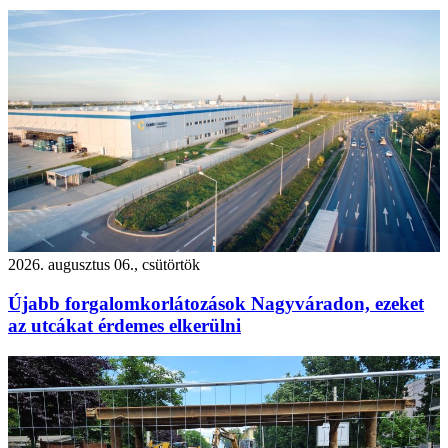
2026. augusztus 06., csütörtök
Újabb forgalomkorlátozások Nagyváradon, ezeket
az utcákat érdemes elkerülni