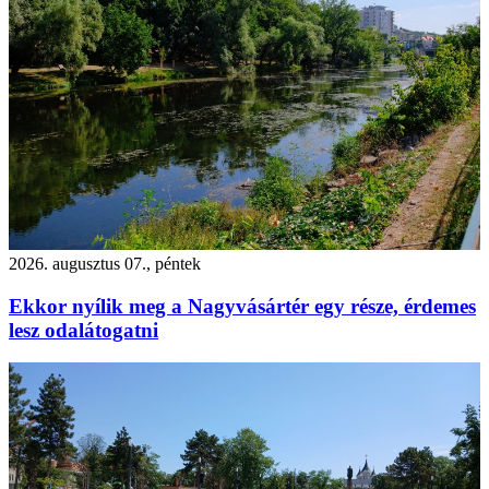
2026. augusztus 07., péntek
Ekkor nyílik meg a Nagyvásártér egy része, érdemes
lesz odalátogatni