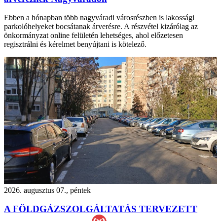
Ebben a hónapban több nagyváradi városrészben is lakossági
parkolóhelyeket bocsátanak árverésre. A részvétel kizárólag az
önkormányzat online felületén lehetséges, ahol előzetesen
regisztrálni és kérelmet benyújtani is kötelező.
2026. augusztus 07., péntek
A FÖLDGÁZSZOLGÁLTATÁS TERVEZETT