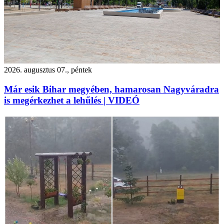
2026. augusztus 07., péntek
Már esik Bihar megyében, hamarosan Nagyváradra
is megérkezhet a lehűlés | VIDEÓ