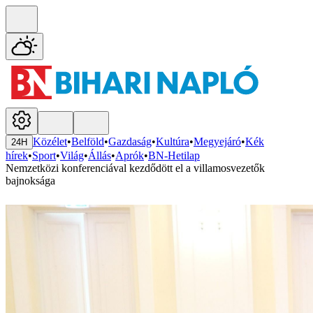
Közélet
•
Belföld
•
Gazdaság
•
Kultúra
•
Megyejáró
•
Kék
24H
hírek
•
Sport
•
Világ
•
Állás
•
Aprók
•
BN-Hetilap
Nemzetközi konferenciával kezdődött el a villamosvezetők
bajnoksága