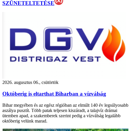
SZÜNETELTETÉSE
2026. augusztus 06., csütörtök
Októberig is eltarthat Biharban a vízválság
Bihar megyében és az egész régióban az elmúlt 140 év legsúlyosabb
aszálya pusztít. Több patak teljesen kiszáradt, a talajvíz drámai
ütemben apad, a szakemberek szerint pedig a vízválság legalább
októberig velünk marad.