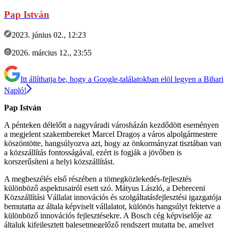
Pap István
2023. június 02., 12:23
2026. március 12., 23:55
Itt állíthatja be, hogy a Google-találatokban elöl legyen a Bihari
Napló!
Pap István
A pénteken délelőtt a nagyváradi városházán kezdődött eseményen
a megjelent szakembereket Marcel Dragoș a város alpolgármestere
köszöntötte, hangsúlyozva azt, hogy az önkormányzat tisztában van
a közszállítás fontosságával, ezért is fogják a jövőben is
korszerűsíteni a helyi közszállítást.
A megbeszélés első részében a tömegközlekedés-fejlesztés
különböző aspektusairól esett szó. Mátyus László, a Debreceni
Közszállítási Vállalat innovációs és szolgáltatásfejlesztési igazgatója
bemutatta az általa képviselt vállalatot, különös hangsúlyt fektetve a
különböző innovációs fejlesztésekre. A Bosch cég képviselője az
általuk kifejlesztett balesetmegelőző rendszert mutatta be, amelyet