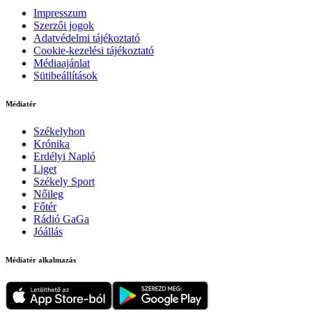
Impresszum
Szerzői jogok
Adatvédelmi tájékoztató
Cookie-kezelési tájékoztató
Médiaajánlat
Sütibeállítások
Médiatér
Székelyhon
Krónika
Erdélyi Napló
Liget
Székely Sport
Nőileg
Főtér
Rádió GaGa
Jóállás
Médiatér alkalmazás