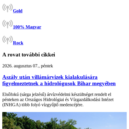
Gold
100% Magyar
Rock
A rovat további cikkei
2026. augusztus 07., péntek
Aszály után villámárvizek kialakulására
figyelmeztetnek a hidrológusok Bihar megyében
Elsőfokú (sárga jelzésű) árvízvédelmi készültséget rendelt el
pénteken az Országos Hidrológiai és Vízgazdálkodási Intézet
(INHGA) több folyó vízgyűjtő medencéjére.