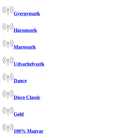
Gyergyószék
Háromszék
Marosszék
Udvarhelyszék
Dance
Disco Classic
Gold
100% Magyar