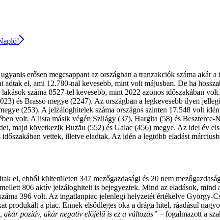
 Napló!
gyanis erősen megcsappant az országban a tranzakciók száma akár a ta
nt adtak el, ami 12.780-nal kevesebb, mint volt májusban. De ha hossz
 és lakások száma 8527-tel kevesebb, mint 2022 azonos időszakában volt.
(3023) és Brassó megye (2247). Az országban a legkevesebb ilyen jelle
ța megye (253). A jelzáloghitelek száma országos szinten 17.548 volt id
en volt. A lista másik végén Szilágy (37), Hargita (58) és Beszterce-N
ldet, majd következik Buzău (552) és Galac (456) megye. Az idei év e
időszakában vettek, illetve eladtak. Az idén a legtöbb eladást márciusb
k el, ebből külterületen 347 mezőgazdasági és 20 nem mezőgazdasági ter
 Emellett 806 aktív jelzáloghitelt is bejegyeztek. Mind az eladások, mi
k száma 396 volt. Az ingatlanpiac jelenlegi helyzetét értékelve György-C
 produkált a piac. Ennek elsődleges oka a drága hitel, ráadásul nagyok
kár pozitív, akár negatív előjelű is ez a változás”
– fogalmazott a sza