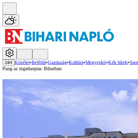
Közélet
•
Belföld
•
Gazdaság
•
Kultúra
•
Megyejáró
•
Kék hírek
•
Spor
24H
Pang az ingatlanpiac Biharban