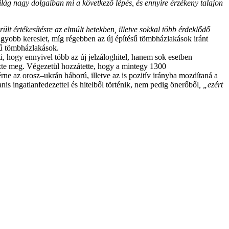
lág nagy dolgaiban mi a következő lépés, és ennyire érzékeny talajon
ült értékesítésre az elmúlt hetekben, illetve sokkal több érdeklődő
agyobb kereslet, míg régebben az új építésű tömbházlakások iránt
sű tömbházlakások.
i, hogy ennyivel több az új jelzáloghitel, hanem sok esetben
zte meg. Végezetül hozzátette, hogy a mintegy 1300
ne az orosz–ukrán háború, illetve az is pozitív irányba mozdítaná a
is ingatlanfedezettel és hitelből történik, nem pedig önerőből
, „ezért