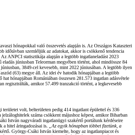
vaszi hónapokkal való összevetés alapján is. Az Országos Kataszteri
abb időtávban szemléljük az adatokat, akkor is csökkenő tendencia
 Az ANPCI statisztikája alapján a legtöbb ingatlaneladást 2023
gű eladás júniusban Teleorman megyében történt, ahol mindössze 84
én júniusban, 3849-cel kevesebb, mint 2022 júniusában. A legtöbb ilyen
aszód (63) megye áll. Az idei év hatodik hónapjában a legtöbb
lső hat hónapjában Romániában összesen 281.573 ingatlan adásvétele
an regisztrálták, amikor 57.499 tranzakció történt, a legkevesebb
ületet volt, belterületen pedig 414 ingatlant épülettel és 336
nd a jelzáloghitelek száma csökkent májushoz képest, amikor Biharban
sáki István nagyváradi ingatlanügyi szakértő portálunk kérdéseire
 a hitel áringadozásai is.
„Az egyik hónapban többet fizetünk, a
kértő. György-Csáki István kiemelte, hogy az ingatlanpiacot és