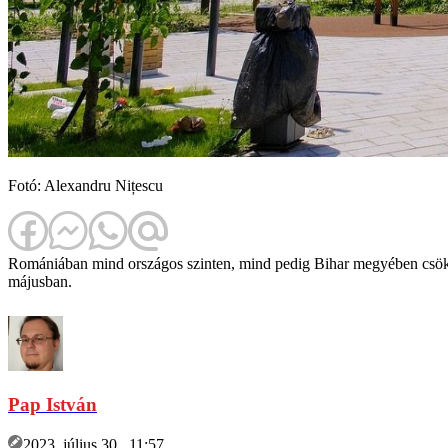
Fotó: Alexandru Nițescu
Romániában mind országos szinten, mind pedig Bihar megyében csökken
májusban.
Pap István
2023. július 30., 11:57