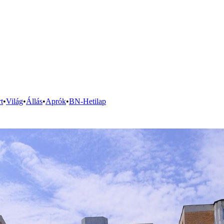
t
•
Világ
•
Állás
•
Aprók
•
BN-Hetilap