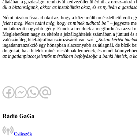
általában a gazdaságot rendkívül kedvezőtlenül érinti az orosz–ukrán
áll a biztonságunk, akkor az instabilitást okoz, és ez nyilván a gazdas
Némi bizakodásra ad okot az, hogy a közelmúltban észlelhető volt egy
jelent meg. Nem tudni még, hogy ez minek tudható be”
– jegyezte me
mutatkozott nagyobb igény. Ennek a trendnek a megfordulása azzal ma
Meglehetősen nagy az eltérés a jelzáloghitelek számában a júniusi és 
valószínűleg hitel-újrafinanszírozásáról van szó.
„Sokan kérték hitelük
ingatlantranzakció egy hónapban alacsonyabb az átlagnál, de bízik be
dolgokat, ha a hitelek minél olcsóbbak lennének, és minél könnyebben 
az ingatlanpiacot jelentős mértékben befolyásolja a banki hitelek, a
Rádió GaGa
Csíkszék