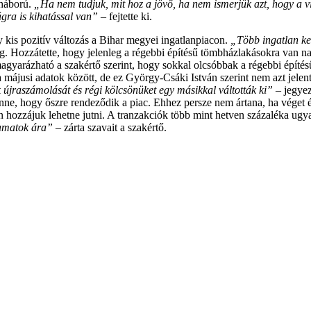
 háború.
„Ha nem tudjuk, mit hoz a jövő, ha nem ismerjük azt, hogy a vi
ágra is kihatással van”
– fejtette ki.
 kis pozitív változás a Bihar megyei ingatlanpiacon.
„Több ingatlan ker
g. Hozzátette, hogy jelenleg a régebbi építésű tömbházlakásokra van n
gyarázható a szakértő szerint, hogy sokkal olcsóbbak a régebbi építé
a májusi adatok között, de ez György-Csáki István szerint nem azt jelent
 újraszámolását és régi kölcsönüket egy másikkal váltották ki”
– jegye
nne, hogy őszre rendeződik a piac. Ehhez persze nem ártana, ha véget ér
hozzájuk lehetne jutni. A tranzakciók több mint hetven százaléka ugyan
 kamatok ára”
– zárta szavait a szakértő.