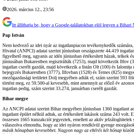
2026. március 12., 23:56
Itt állíthatja be, hogy a Google-találatokban elöl legyen a Bihari
Pap István
Nem kedvező az idei nyár az ingatlanpiacon tevékenykedők számára, u
Hivatal (ANPCI) adatai szerint júniusban országszerte 44.419 ingatla
figyelhető meg, ugyanis az idén júniusban értékesített házak, telkek
júniusában Bukarestben regisztrálták (7253), majd következik Ilfov 
ingatlan cserélt gazdát, majd következik a listán Olt (100) és Ialomi
bejegyzés Bukarestben (3777), Ilfovban (1528) és Temes (825) megyéb
mezőgazdasági területet Dolj megyében adták el, szám szerint 593 fö
történt meg, ez 59.500-al kevesebb, mint amennyit az előző év azonos 
ingatlan pedig, szám szerint 33.274, januárban cserélt gazdát.
Bihar megye
Az ANCPI adatai szerint Bihar megyében júniusban 1360 ingatlant adta
ingatlant épület nélkül adtak, az értékesített lakások száma 243 volt.
összesen 1665 tranzakciót jegyeztek, emellett az aktív jelzáloghitele
válaszolva elmondta, hogy az idei nyáron rendkívül gyenge mozgásokat
másik hónapban kevesebbet. Nagyon nagy az eltérés két hónap között, a