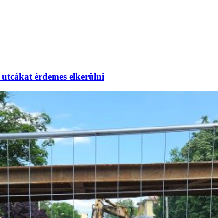
utcákat érdemes elkerülni