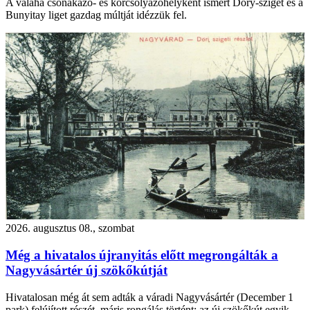
A valaha csónakázó- és korcsolyázóhelyként ismert Dőry-sziget és a
Bunyitay liget gazdag múltját idézzük fel.
2026. augusztus 08., szombat
Még a hivatalos újranyitás előtt megrongálták a
Nagyvásártér új szökőkútját
Hivatalosan még át sem adták a váradi Nagyvásártér (December 1
park) felújított részét, máris rongálás történt: az új szökőkút egyik