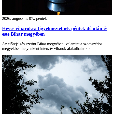
2026. augusztus 07., péntek
Heves viharokra figyelmeztetnek péntek délután és
este Bihar megyében
Az előrejelzés szerint Bihar megyében, valamint a szomszédos
megyékben helyenként intenzív viharok alakulhatnak ki.