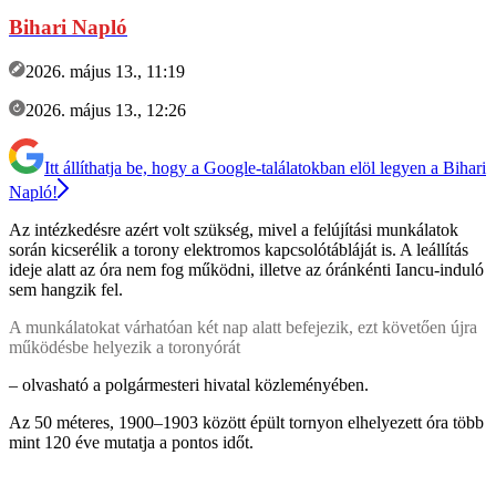
Bihari Napló
2026. május 13., 11:19
2026. május 13., 12:26
Itt állíthatja be, hogy a Google-találatokban elöl legyen a Bihari
Napló!
Az intézkedésre azért volt szükség, mivel a felújítási munkálatok
során kicserélik a torony elektromos kapcsolótábláját is. A leállítás
ideje alatt az óra nem fog működni, illetve az óránkénti Iancu-induló
sem hangzik fel.
A munkálatokat várhatóan két nap alatt befejezik, ezt követően újra
működésbe helyezik a toronyórát
– olvasható a polgármesteri hivatal közleményében.
Az 50 méteres, 1900–1903 között épült tornyon elhelyezett óra több
mint 120 éve mutatja a pontos időt.