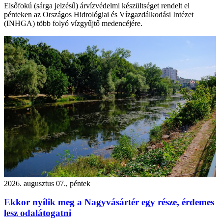
Elsőfokú (sárga jelzésű) árvízvédelmi készültséget rendelt el
pénteken az Országos Hidrológiai és Vízgazdálkodási Intézet
(INHGA) több folyó vízgyűjtő medencéjére.
2026. augusztus 07., péntek
Ekkor nyílik meg a Nagyvásártér egy része, érdemes
lesz odalátogatni