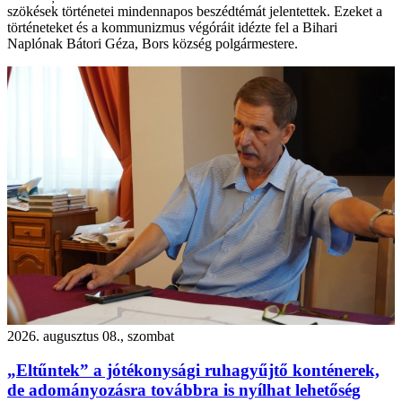
szökések történetei mindennapos beszédtémát jelentettek. Ezeket a
történeteket és a kommunizmus végóráit idézte fel a Bihari
Naplónak Bátori Géza, Bors község polgármestere.
2026. augusztus 08., szombat
„Eltűntek” a jótékonysági ruhagyűjtő konténerek,
de adományozásra továbbra is nyílhat lehetőség