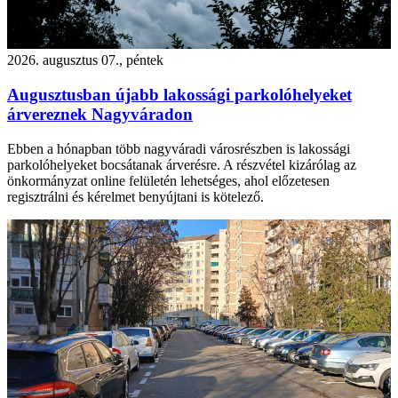
2026. augusztus 07., péntek
Augusztusban újabb lakossági parkolóhelyeket
árvereznek Nagyváradon
Ebben a hónapban több nagyváradi városrészben is lakossági
parkolóhelyeket bocsátanak árverésre. A részvétel kizárólag az
önkormányzat online felületén lehetséges, ahol előzetesen
regisztrálni és kérelmet benyújtani is kötelező.