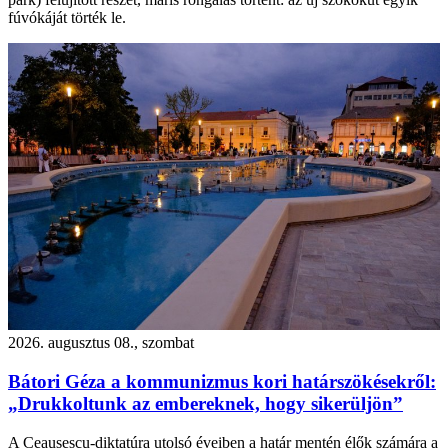
fúvókáját törték le.
2026. augusztus 08., szombat
Bátori Géza a kommunizmus kori határszökésekről:
„Drukkoltunk az embereknek, hogy sikerüljön”
A Ceaușescu-diktatúra utolsó éveiben a határ mentén élők számára a