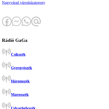
Nagyvárad
városháza
torony
Rádió GaGa
Csíkszék
Gyergyószék
Háromszék
Marosszék
Udvarhelyszék