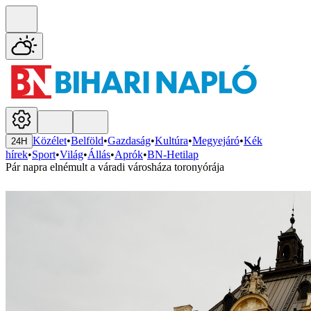
Közélet
•
Belföld
•
Gazdaság
•
Kultúra
•
Megyejáró
•
Kék
24H
hírek
•
Sport
•
Világ
•
Állás
•
Aprók
•
BN-Hetilap
Pár napra elnémult a váradi városháza toronyórája