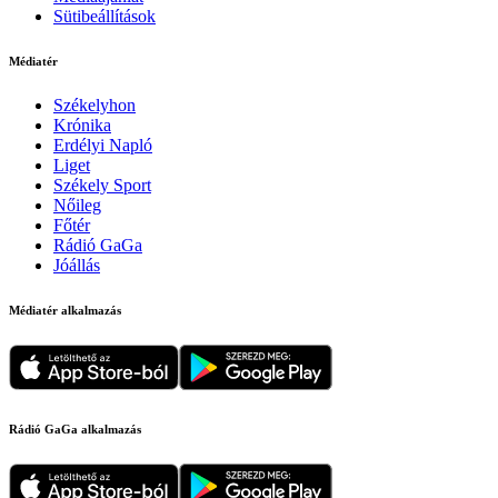
Sütibeállítások
Médiatér
Székelyhon
Krónika
Erdélyi Napló
Liget
Székely Sport
Nőileg
Főtér
Rádió GaGa
Jóállás
Médiatér alkalmazás
Rádió GaGa alkalmazás