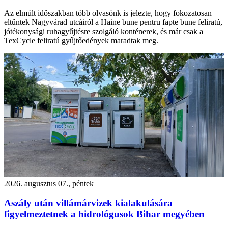
Az elmúlt időszakban több olvasónk is jelezte, hogy fokozatosan
eltűntek Nagyvárad utcáiról a Haine bune pentru fapte bune feliratú,
jótékonysági ruhagyűjtésre szolgáló konténerek, és már csak a
TexCycle feliratú gyűjtőedények maradtak meg.
2026. augusztus 07., péntek
Aszály után villámárvizek kialakulására
figyelmeztetnek a hidrológusok Bihar megyében