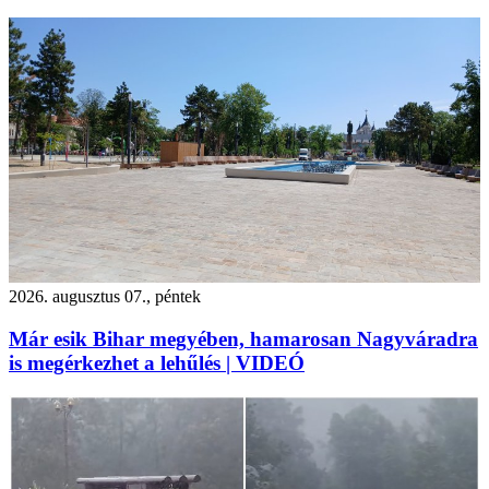
2026. augusztus 07., péntek
Már esik Bihar megyében, hamarosan Nagyváradra
is megérkezhet a lehűlés | VIDEÓ