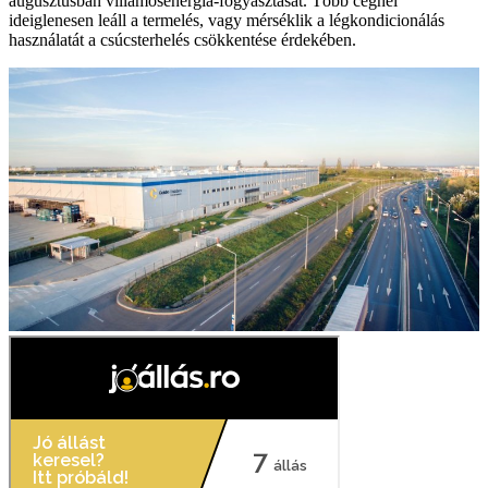
augusztusban villamosenergia-fogyasztását. Több cégnél
ideiglenesen leáll a termelés, vagy mérséklik a légkondicionálás
használatát a csúcsterhelés csökkentése érdekében.