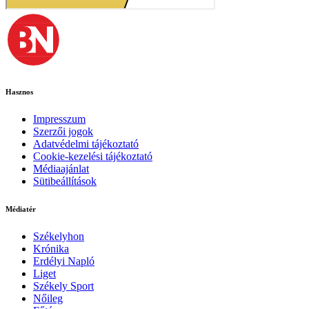
Hasznos
Impresszum
Szerzői jogok
Adatvédelmi tájékoztató
Cookie-kezelési tájékoztató
Médiaajánlat
Sütibeállítások
Médiatér
Székelyhon
Krónika
Erdélyi Napló
Liget
Székely Sport
Nőileg