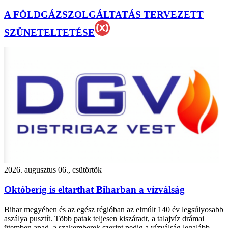
A FÖLDGÁZSZOLGÁLTATÁS TERVEZETT
SZÜNETELTETÉSE
2026. augusztus 06., csütörtök
Októberig is eltarthat Biharban a vízválság
Bihar megyében és az egész régióban az elmúlt 140 év legsúlyosabb
aszálya pusztít. Több patak teljesen kiszáradt, a talajvíz drámai
ütemben apad, a szakemberek szerint pedig a vízválság legalább