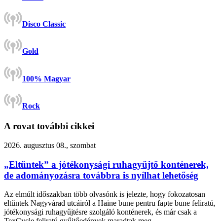
Disco Classic
Gold
100% Magyar
Rock
A rovat további cikkei
2026. augusztus 08., szombat
„Eltűntek” a jótékonysági ruhagyűjtő konténerek,
de adományozásra továbbra is nyílhat lehetőség
Az elmúlt időszakban több olvasónk is jelezte, hogy fokozatosan
eltűntek Nagyvárad utcáiról a Haine bune pentru fapte bune feliratú,
jótékonysági ruhagyűjtésre szolgáló konténerek, és már csak a
TexCycle feliratú gyűjtőedények maradtak meg.