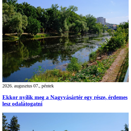
2026. augusztus 07., péntek
Ekkor nyílik meg a Nagyvásártér egy része, érdemes
lesz odalátogatni