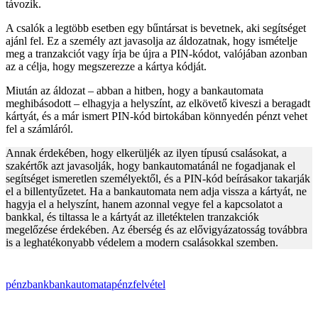
távozik.
A csalók a legtöbb esetben egy bűntársat is bevetnek, aki segítséget
ajánl fel. Ez a személy azt javasolja az áldozatnak, hogy ismételje
meg a tranzakciót vagy írja be újra a PIN-kódot, valójában azonban
az a célja, hogy megszerezze a kártya kódját.
Miután az áldozat – abban a hitben, hogy a bankautomata
meghibásodott – elhagyja a helyszínt, az elkövető kiveszi a beragadt
kártyát, és a már ismert PIN-kód birtokában könnyedén pénzt vehet
fel a számláról.
Annak érdekében, hogy elkerüljék az ilyen típusú csalásokat, a
szakértők azt javasolják, hogy bankautomatánál ne fogadjanak el
segítséget ismeretlen személyektől, és a PIN-kód beírásakor takarják
el a billentyűzetet. Ha a bankautomata nem adja vissza a kártyát, ne
hagyja el a helyszínt, hanem azonnal vegye fel a kapcsolatot a
bankkal, és tiltassa le a kártyát az illetéktelen tranzakciók
megelőzése érdekében. Az éberség és az elővigyázatosság továbbra
is a leghatékonyabb védelem a modern csalásokkal szemben.
pénz
bank
bankautomata
pénzfelvétel