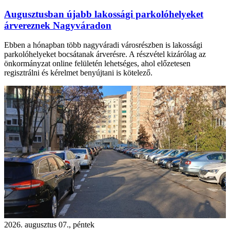
Augusztusban újabb lakossági parkolóhelyeket
árvereznek Nagyváradon
Ebben a hónapban több nagyváradi városrészben is lakossági
parkolóhelyeket bocsátanak árverésre. A részvétel kizárólag az
önkormányzat online felületén lehetséges, ahol előzetesen
regisztrálni és kérelmet benyújtani is kötelező.
2026. augusztus 07., péntek