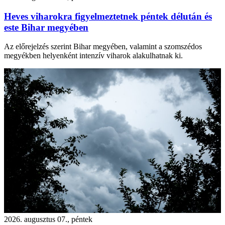
Heves viharokra figyelmeztetnek péntek délután és
este Bihar megyében
Az előrejelzés szerint Bihar megyében, valamint a szomszédos
megyékben helyenként intenzív viharok alakulhatnak ki.
2026. augusztus 07., péntek