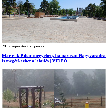
2026. augusztus 07., péntek
Már esik Bihar megyében, hamarosan Nagyváradra
is megérkezhet a lehűlés | VIDEÓ