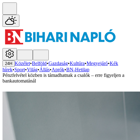
Közélet
•
Belföld
•
Gazdaság
•
Kultúra
•
Megyejáró
•
Kék
24H
hírek
•
Sport
•
Világ
•
Állás
•
Aprók
•
BN-Hetilap
Pénzfelvétel közben is támadhatnak a csalók – erre figyeljen a
bankautomatánál