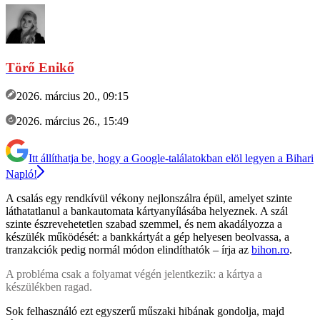
Törő Enikő
2026. március 20., 09:15
2026. március 26., 15:49
Itt állíthatja be, hogy a Google-találatokban elöl legyen a Bihari
Napló!
A csalás egy rendkívül vékony nejlonszálra épül, amelyet szinte
láthatatlanul a bankautomata kártyanyílásába helyeznek. A szál
szinte észrevehetetlen szabad szemmel, és nem akadályozza a
készülék működését: a bankkártyát a gép helyesen beolvassa, a
tranzakciók pedig normál módon elindíthatók – írja az
bihon.ro
.
A probléma csak a folyamat végén jelentkezik: a kártya a
készülékben ragad.
Sok felhasználó ezt egyszerű műszaki hibának gondolja, majd