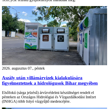
2026. augusztus 07., péntek
Aszály után villámárvizek kialakulására
figyelmeztetnek a hidrológusok Bihar megyében
Elsőfokú (sárga jelzésű) árvízvédelmi készültséget rendelt el
pénteken az Országos Hidrológiai és Vízgazdálkodási Intézet
(INHGA) több folyó vízgyűjtő medencéjére.