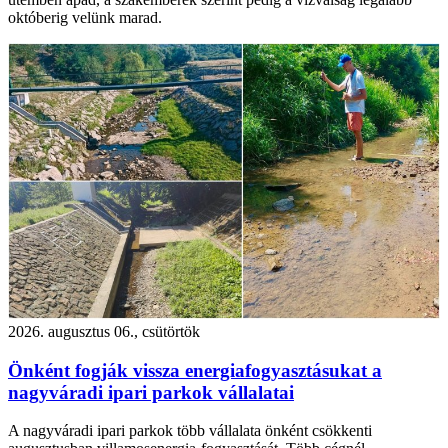
októberig velünk marad.
2026. augusztus 06., csütörtök
Önként fogják vissza energiafogyasztásukat a
nagyváradi ipari parkok vállalatai
A nagyváradi ipari parkok több vállalata önként csökkenti