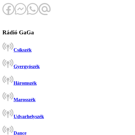
Rádió GaGa
Csíkszék
Gyergyószék
Háromszék
Marosszék
Udvarhelyszék
Dance