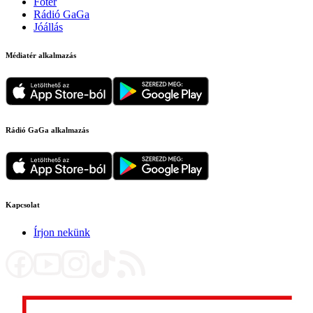
Főtér
Rádió GaGa
Jóállás
Médiatér alkalmazás
Rádió GaGa alkalmazás
Kapcsolat
Írjon nekünk