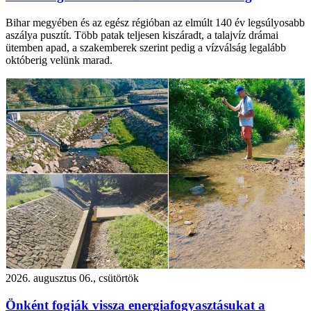
Bihar megyében és az egész régióban az elmúlt 140 év legsúlyosabb
aszálya pusztít. Több patak teljesen kiszáradt, a talajvíz drámai
ütemben apad, a szakemberek szerint pedig a vízválság legalább
októberig velünk marad.
2026. augusztus 06., csütörtök
Önként fogják vissza energiafogyasztásukat a