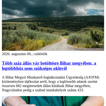
2026. augusztus 06., csütörtök
Több száz állás vár betöltésre Bihar megyében, a
legtöbbhöz nem szükséges oklevél
A Bihar Megyei Munkaerő-foglalkoztatási Ügynökség (AJOFM)
közleményben tájékoztat arról, hogy a legfrissebb adatok szerint
összesen 682 megüresedett állást kínálnak Bihar megyében,
Nagyváradon pedig a szabad munkahelyek száma 433.