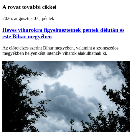
A rovat további cikkei
2026. augusztus 07., péntek
Heves viharokra figyelmeztetnek péntek délután és
este Bihar megyében
Az előrejelzés szerint Bihar megyében, valamint a szomszédos
megyékben helyenként intenzív viharok alakulhatnak ki.