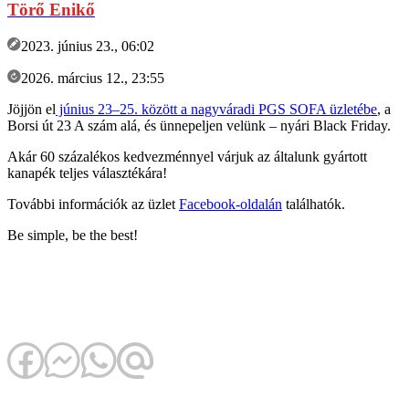
Törő Enikő
2023. június 23., 06:02
2026. március 12., 23:55
Jöjjön el
június 23–25. között a nagyváradi PGS SOFA üzletébe
, a
Borsi út 23 A szám alá, és ünnepeljen velünk – nyári Black Friday.
Akár 60 százalékos kedvezménnyel várjuk az általunk gyártott
kanapék teljes választékára!
További információk az üzlet
Facebook-oldalán
találhatók.
Be simple, be the best!