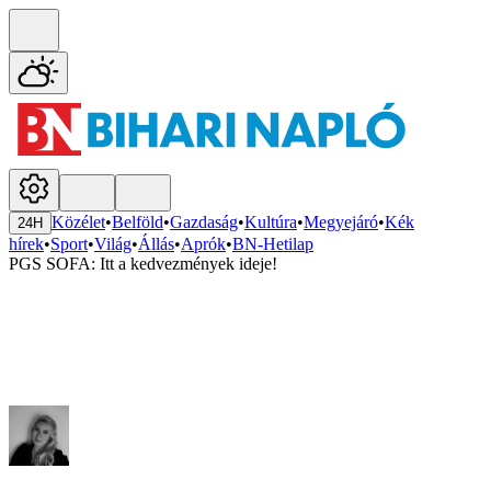
Közélet
•
Belföld
•
Gazdaság
•
Kultúra
•
Megyejáró
•
Kék
24H
hírek
•
Sport
•
Világ
•
Állás
•
Aprók
•
BN-Hetilap
PGS SOFA: Itt a kedvezmények ideje!