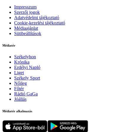
Impresszum
Szerzői jogok
Adatvédelmi tájékoztató
Cookie-kezelési tájékoztató
Médiaajánlat
Sütibeállítások
Médiatér
Székelyhon
Krónika
Erdélyi Napló
Liget
Székely Sport
Nőileg
Főtér
Rádió GaGa
Jóállás
Médiatér alkalmazás