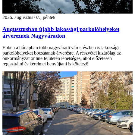
2026. augusztus 07., péntek
Augusztusban újabb lakossági parkolóhelyeket
árvereznek Nagyváradon
Ebben a hónapban több nagyváradi városrészben is lakossági
parkolóhelyeket bocsátanak árverésre. A részvétel kizárólag az
önkormányzat online felületén lehetséges, ahol előzetesen
regisztrálni és kérelmet benyújtani is kötelező.