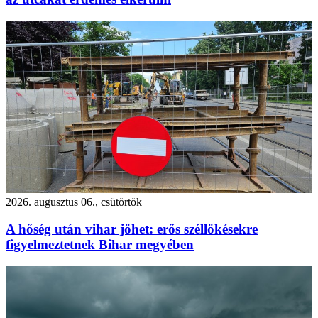
2026. augusztus 06., csütörtök
A hőség után vihar jöhet: erős széllökésekre
figyelmeztetnek Bihar megyében