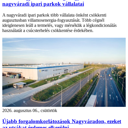
nagyváradi ipari parkok vállalatai
A nagyváradi ipari parkok több vállalata önként csökkenti
augusztusban villamosenergia-fogyasztását. Több cégnél
ideiglenesen leáll a termelés, vagy mérséklik a légkondicionálás
használatát a csúcsterhelés csökkentése érdekében.
2026. augusztus 06., csütörtök
Újabb forgalomkorlátozások Nagyváradon, ezeket
az utcákat érdemes elkerülni