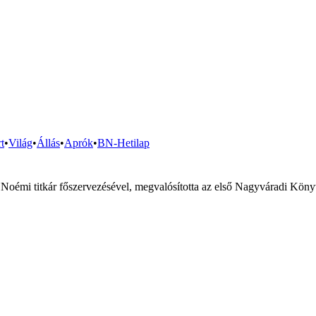
t
•
Világ
•
Állás
•
Aprók
•
BN-Hetilap
Noémi titkár főszervezésével, megvalósította az első Nagyváradi Köny