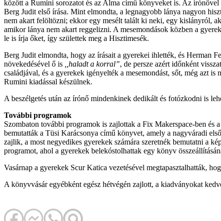
között a Rumini sorozatot és az Alma című könyveket is. Az írónővel 
Berg Judit első írása. Mint elmondta, a legnagyobb lánya nagyon hiszt
nem akart felöltözni; ekkor egy mesélt talált ki neki, egy kislányról, a
amikor lánya nem akart reggelizni. A mesemondások közben a gyereket v
le is írja őket, így születtek meg a Hisztimesék.
Berg Judit elmondta, hogy az írásait a gyerekei ihlették, és Herman F
növekedésével ő is
,,haladt a korral”
, de persze azért időnként vissza
családjával, és a gyerekek igényelték a mesemondást, sőt, még azt is 
Rumini kiadással készülnek.
A beszélgetés után az írónő mindenkinek dedikált és fotózkodni is lehe
További programok
Szombaton további programok is zajlottak a Fix Makerspace-ben és a 
bemutatták a Tüsi Karácsonya című könyvet, amely a nagyváradi első 
zajlik, a most negyedikes gyerekek számára szeretnék bemutatni a ké
programot, ahol a gyerekek belekóstolhattak egy könyv összeállításának
Vasárnap a gyerekek Scur Katica vezetésével megtapasztalhatták, hog
A könyvvásár egyébként egész hétvégén zajlott, a kiadványokat kedvez