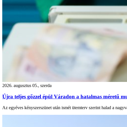
2026. augusztus 05., szerda
Újra teljes gőzzel épül Váradon a hatalmas méretű mu
Az egyéves kényszerszünet után ismét ütemterv szerint halad a nagyvá