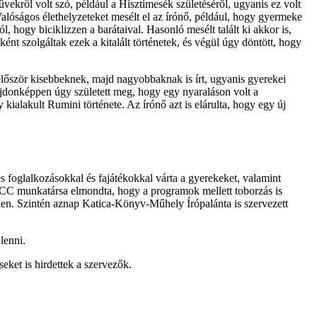
ekről volt szó, például a Hisztimesék születéséről, ugyanis ez volt
Valóságos élethelyzeteket mesélt el az írónő, például, hogy gyermeke
l, hogy biciklizzen a barátaival. Hasonló mesélt talált ki akkor is,
nt szolgáltak ezek a kitalált történetek, és végül úgy döntött, hogy
y először kisebbeknek, majd nagyobbaknak is írt, ugyanis gyerekei
ulajdonképpen úgy született meg, hogy egy nyaraláson volt a
ialakult Rumini története. Az írónő azt is elárulta, hogy egy új
foglalkozásokkal és fajátékokkal várta a gyerekeket, valamint
MCC munkatársa elmondta, hogy a programok mellett toborzás is
ken. Szintén aznap Katica-Könyv-Műhely Írópalánta is szervezett
lenni.
eket is hirdettek a szervezők.