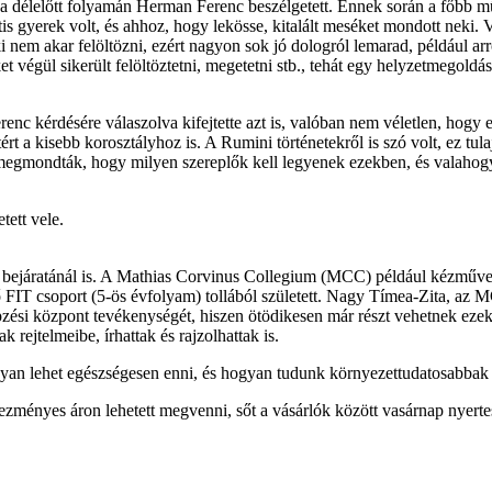
a délelőtt folyamán Herman Ferenc beszélgetett. Ennek során a főbb műv
is gyerek volt, és ahhoz, hogy lekösse, kitalált meséket mondott neki. 
ki nem akar felöltözni, ezért nagyon sok jó dologról lemarad, például arró
égül sikerült felöltöztetni, megetetni stb., tehát egy helyzetmegoldáské
erenc kérdésére válaszolva kifejtette azt is, valóban nem véletlen, hog
tért a kisebb korosztályhoz is. A Rumini történetekről is szó volt, ez t
megmondták, hogy milyen szereplők kell legyenek ezekben, és valahogy k
tett vele.
bejáratánál is. A Mathias Corvinus Collegium (MCC) például kézműves 
FIT csoport (5-ös évfolyam) tollából született. Nagy Tímea-Zita, az 
pzési központ tevékenységét, hiszen ötödikesen már részt vehetnek eze
 rejtelmeibe, írhattak és rajzolhattak is.
yan lehet egészségesen enni, és hogyan tudunk környezettudatosabbak 
ményes áron lehetett megvenni, sőt a vásárlók között vasárnap nyertes