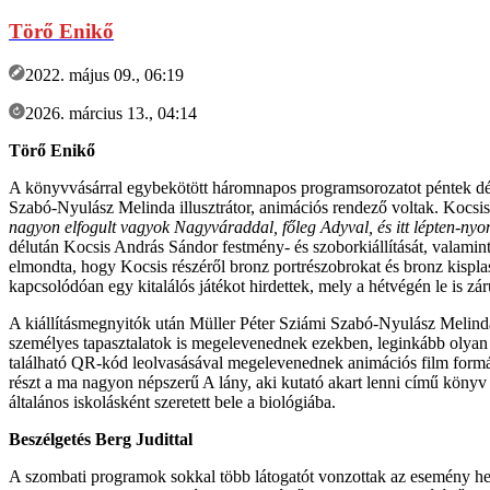
Törő Enikő
2022. május 09., 06:19
2026. március 13., 04:14
Törő Enikő
A könyvvásárral egybekötött háromnapos programsorozatot péntek dél
Szabó-Nyulász Melinda illusztrátor, animációs rendező voltak. Kocsis
nagyon elfogult vagyok Nagyváraddal, főleg Adyval, és itt lépten-nyom
délután Kocsis András Sándor festmény- és szoborkiállítását, valamint
elmondta, hogy Kocsis részéről bronz portrészobrokat és bronz kisplas
kapcsolódóan egy kitalálós játékot hirdettek, mely a hétvégén le is zár
A kiállításmegnyitók után Müller Péter Sziámi Szabó-Nyulász Melindáva
személyes tapasztalatok is megelevenednek ezekben, leginkább olyan 
található QR-kód leolvasásával megelevenednek animációs film formájáb
részt a ma nagyon népszerű A lány, aki kutató akart lenni című könyv 
általános iskolásként szeretett bele a biológiába.
Beszélgetés Berg Judittal
A szombati programok sokkal több látogatót vonzottak az esemény hely