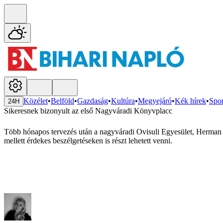
Közélet
•
Belföld
•
Gazdaság
•
Kultúra
•
Megyejáró
•
Kék hírek
•
Spor
24H
Sikeresnek bizonyult az első Nagyváradi Könyvplacc
Több hónapos tervezés után a nagyváradi Ovisuli Egyesület, Herman 
mellett érdekes beszélgetéseken is részt lehetett venni.