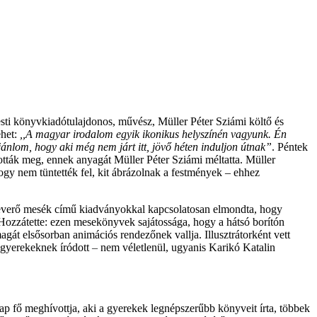
ti könyvkiadótulajdonos, művész, Müller Péter Sziámi költő és
het:
,,A magyar irodalom egyik ikonikus helyszínén vagyunk. Én
jánlom, hogy aki még nem járt itt, jövő héten induljon útnak”
. Péntek
tották meg, ennek anyagát Müller Péter Sziámi méltatta. Müller
ogy nem tüntették fel, kit ábrázolnak a festmények – ehhez
Bajkeverő mesék című kiadványokkal kapcsolatosan elmondta, hogy
 Hozzátette: ezen mesekönyvek sajátossága, hogy a hátsó borítón
gát elsősorban animációs rendezőnek vallja. Illusztrátorként vett
, gyerekeknek íródott
–
nem véletlenül, ugyanis Karikó Katalin
ap fő meghívottja, aki a gyerekek legnépszerűbb könyveit írta, többek