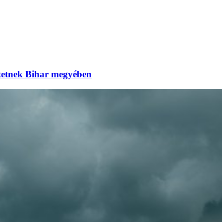
eztetnek Bihar megyében