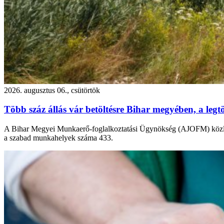
2026. augusztus 06., csütörtök
Több száz állás vár betöltésre Bihar megyében, a leg
A Bihar Megyei Munkaerő-foglalkoztatási Ügynökség (AJOFM) közlemé
a szabad munkahelyek száma 433.