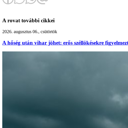
A rovat további cikkei
2026. augusztus 06., csütörtök
A hőség után vihar jöhet: erős széllökésekre figyelm