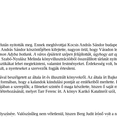
után nyitották meg. Ennek meghívottjai Kocsis András Sándor budapes
 András Sándor köszöntőjében kifejtette, nagyon örül, hogy Váradon le
on Adyba botlunk. A város épületeit szépen felújították, úgyhogy azt a
 Szabó-Nyulász Melinda könyvillusztrációiból összeállított tárlatát nyi
ztikákat lehet megtekinteni, valamint festményeket. Érdekesség volt, h
ult, a nyerteseket a szervezők fogják értesíteni.
l beszélgetett az általa írt és illusztrált könyvekről. Az általa írt 
formában, hogy a kalandok kiindulási pontját az emlékeiből merítette.
an a szereplők; a filmeket szintén ő maga készítette, hiszen ő saját ma
létrehozásánál, melyet Tarr Ferenc írt. A könyv Karikó Katalinról szól
színére. Valószínűleg nem véletlenül, hiszen Berg Judit írónő volt a n