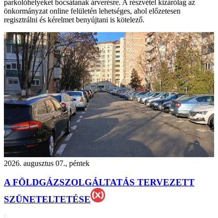
parkolóhelyeket bocsátanak árverésre. A részvétel kizárólag az
önkormányzat online felületén lehetséges, ahol előzetesen
regisztrálni és kérelmet benyújtani is kötelező.
2026. augusztus 07., péntek
A FÖLDGÁZSZOLGÁLTATÁS TERVEZETT
SZÜNETELTETÉSE