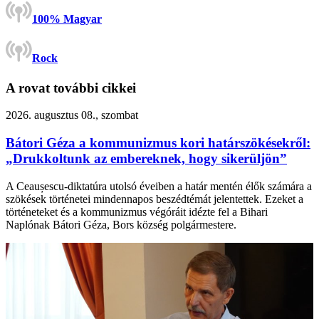
100% Magyar
Rock
A rovat további cikkei
2026. augusztus 08., szombat
Bátori Géza a kommunizmus kori határszökésekről:
„Drukkoltunk az embereknek, hogy sikerüljön”
A Ceaușescu-diktatúra utolsó éveiben a határ mentén élők számára a
szökések történetei mindennapos beszédtémát jelentettek. Ezeket a
történeteket és a kommunizmus végóráit idézte fel a Bihari
Naplónak Bátori Géza, Bors község polgármestere.