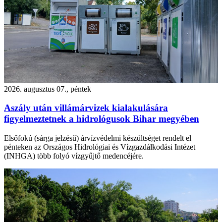
2026. augusztus 07., péntek
Aszály után villámárvizek kialakulására
figyelmeztetnek a hidrológusok Bihar megyében
Elsőfokú (sárga jelzésű) árvízvédelmi készültséget rendelt el
pénteken az Országos Hidrológiai és Vízgazdálkodási Intézet
(INHGA) több folyó vízgyűjtő medencéjére.