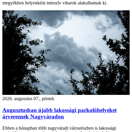
megyékben helyenként intenzív viharok alakulhatnak ki.
2026. augusztus 07., péntek
Augusztusban újabb lakossági parkolóhelyeket
árvereznek Nagyváradon
Ebben a hónapban több nagyváradi városrészben is lakossági