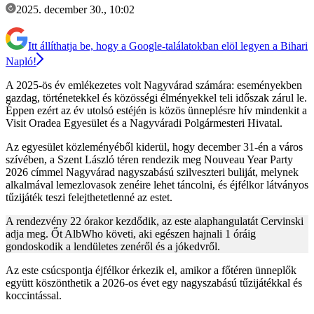
2025. december 30., 10:02
Itt állíthatja be, hogy a Google-találatokban elöl legyen a Bihari
Napló!
A 2025-ös év emlékezetes volt Nagyvárad számára: eseményekben
gazdag, történetekkel és közösségi élményekkel teli időszak zárul le.
Éppen ezért az év utolsó estéjén is közös ünneplésre hív mindenkit a
Visit Oradea Egyesület és a Nagyváradi Polgármesteri Hivatal.
Az egyesület közleményéből kiderül, hogy december 31-én a város
szívében, a Szent László téren rendezik meg Nouveau Year Party
2026 címmel Nagyvárad nagyszabású szilveszteri buliját, melynek
alkalmával lemezlovasok zenéire lehet táncolni, és éjfélkor látványos
tűzijáték teszi felejthetetlenné az estet.
A rendezvény 22 órakor kezdődik, az este alaphangulatát Cervinski
adja meg. Őt AlbWho követi, aki egészen hajnali 1 óráig
gondoskodik a lendületes zenéről és a jókedvről.
Az este csúcspontja éjfélkor érkezik el, amikor a főtéren ünneplők
együtt köszönthetik a 2026-os évet egy nagyszabású tűzijátékkal és
koccintással.