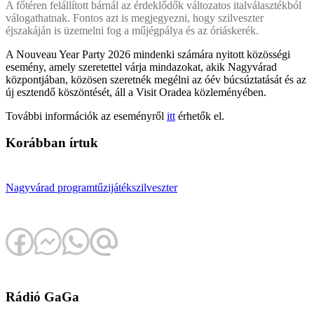
A főtéren felállított bárnál az érdeklődők változatos italválasztékból
válogathatnak. Fontos azt is megjegyezni, hogy szilveszter
éjszakáján is üzemelni fog a műjégpálya és az óriáskerék.
A Nouveau Year Party 2026 mindenki számára nyitott közösségi
esemény, amely szeretettel várja mindazokat, akik Nagyvárad
központjában, közösen szeretnék megélni az óév búcsúztatását és az
új esztendő köszöntését, áll a Visit Oradea közleményében.
További információk az eseményről
itt
érhetők el.
Korábban írtuk
Nagyvárad
program
tűzijáték
szilveszter
Rádió GaGa