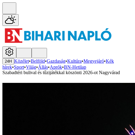
Közélet
•
Belföld
•
Gazdaság
•
Kultúra
•
Megyejáró
•
Kék
24H
hírek
•
Sport
•
Világ
•
Állás
•
Aprók
•
BN-Hetilap
Szabadtéri bulival és tűzijátékkal köszönti 2026-ot Nagyvárad