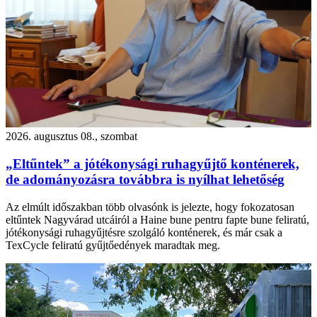
2026. augusztus 08., szombat
„Eltűntek” a jótékonysági ruhagyűjtő konténerek,
de adományozásra továbbra is nyílhat lehetőség
Az elmúlt időszakban több olvasónk is jelezte, hogy fokozatosan
eltűntek Nagyvárad utcáiról a Haine bune pentru fapte bune feliratú,
jótékonysági ruhagyűjtésre szolgáló konténerek, és már csak a
TexCycle feliratú gyűjtőedények maradtak meg.