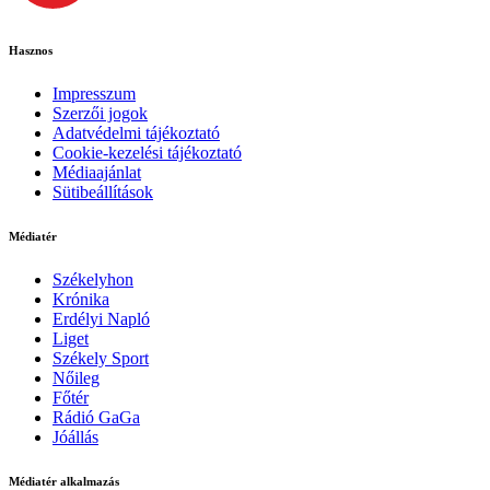
Hasznos
Impresszum
Szerzői jogok
Adatvédelmi tájékoztató
Cookie-kezelési tájékoztató
Médiaajánlat
Sütibeállítások
Médiatér
Székelyhon
Krónika
Erdélyi Napló
Liget
Székely Sport
Nőileg
Főtér
Rádió GaGa
Jóállás
Médiatér alkalmazás