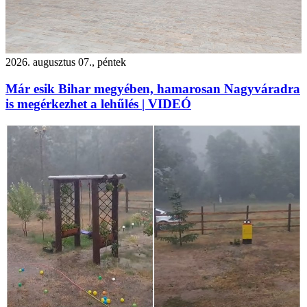
2026. augusztus 07., péntek
Már esik Bihar megyében, hamarosan Nagyváradra
is megérkezhet a lehűlés | VIDEÓ