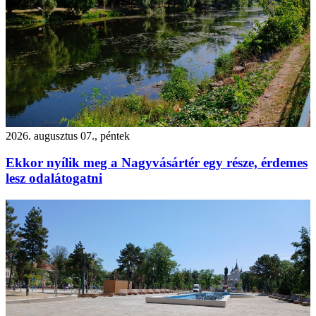
2026. augusztus 07., péntek
Ekkor nyílik meg a Nagyvásártér egy része, érdemes
lesz odalátogatni