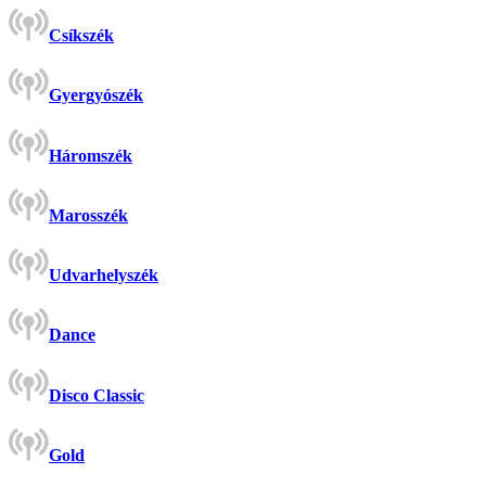
Csíkszék
Gyergyószék
Háromszék
Marosszék
Udvarhelyszék
Dance
Disco Classic
Gold