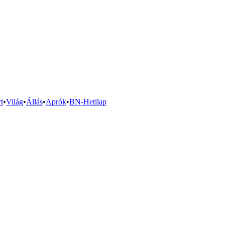
t
•
Világ
•
Állás
•
Aprók
•
BN-Hetilap