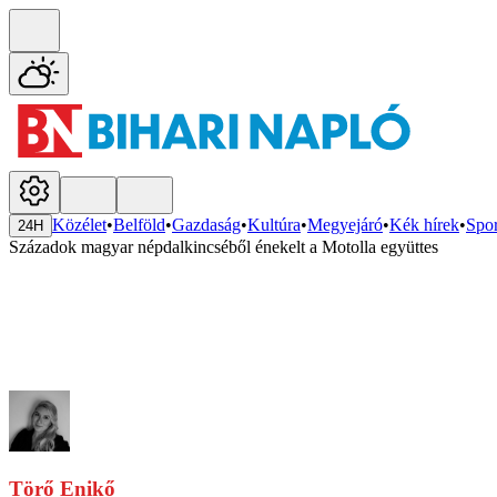
Közélet
•
Belföld
•
Gazdaság
•
Kultúra
•
Megyejáró
•
Kék hírek
•
Spor
24H
Századok magyar népdalkincséből énekelt a Motolla együttes
Törő Enikő