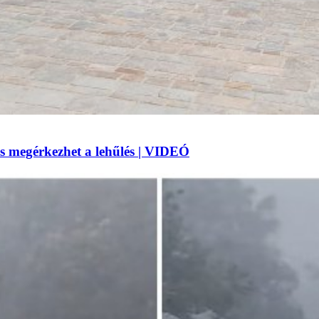
 megérkezhet a lehűlés | VIDEÓ