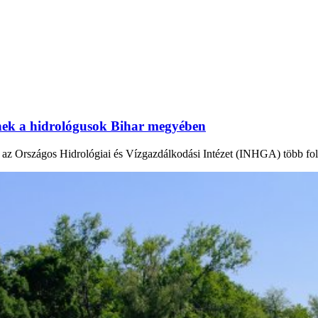
tnek a hidrológusok Bihar megyében
en az Országos Hidrológiai és Vízgazdálkodási Intézet (INHGA) több fo