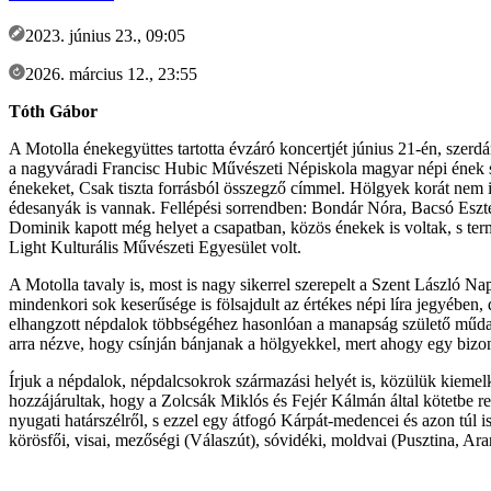
2023. június 23., 09:05
2026. március 12., 23:55
Tóth Gábor
A Motolla énekegyüttes tartotta évzáró koncertjét június 21-én, szer
a nagyváradi Francisc Hubic Művészeti Népiskola magyar népi ének sz
énekeket, Csak tiszta forrásból összegző címmel. Hölgyek korát nem il
édesanyák is vannak. Fellépési sorrendben: Bondár Nóra, Bacsó Eszt
Dominik kapott még helyet a csapatban, közös énekek is voltak, s term
Light Kulturális Művészeti Egyesület volt.
A Motolla tavaly is, most is nagy sikerrel szerepelt a Szent László N
mindenkori sok keserűsége is fölsajdult az értékes népi líra jegyében
elhangzott népdalok többségéhez hasonlóan a manapság születő műdalok
arra nézve, hogy csínján bánjanak a hölgyekkel, mert ahogy egy bizony
Írjuk a népdalok, népdalcsokrok származási helyét is, közülük kieme
hozzájárultak, hogy a Zolcsák Miklós és Fejér Kálmán által kötetbe r
nyugati határszélről, s ezzel egy átfogó Kárpát-medencei és azon túl i
körösfői, visai, mezőségi (Válaszút), sóvidéki, moldvai (Pusztina, Ar