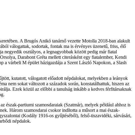
 keretében. A Brugós Anikó tanárnő vezette Motolla 2018-ban alakult
l válogattak, sodortak, fontak ma is érvényes üzenetű, friss, élő
bja negyedik osztályos, a legnagyobbak között pedig már fiatal
solya, Darabont Gréta mellett citerásként egy fiatalember, Kendi
képp a várbeli M épület házigazdája a Szent László Napokon, a Slash
jtött, kutatott, válogatott előadott népdalokat, melyekben a leányok
téma nem sokat változott a századok során, konstatálhattuk, hiszen az
álja. Ezek közül az előbbi a tanulság inkább a kedves férfitársaknak
og.
 az észak-partiumi szamosdaraiak (Szatmár), melyek például ahhoz is
enek. Három szamosdarai csokor indította a műsort a mai észak-
yszalontai (Kodály 1916-os gyűjtéséből), felső-tiszavidéki, sárvásári,
yarbődi népdalok.