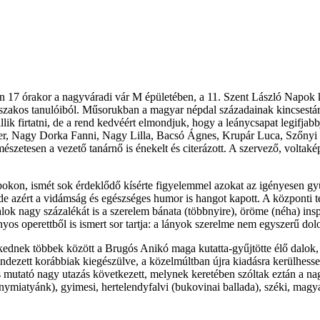
dán 17 órakor a nagyváradi vár M épületében, a 11. Szent László Napok
akos tanulóiból. Műsorukban a magyar népdal századainak kincsestárábó
lik firtatni, de a rend kedvéért elmondjuk, hogy a leánycsapat legifjab
er, Nagy Dorka Fanni, Nagy Lilla, Bacsó Ágnes, Krupár Luca, Szőnyi Or
észetesen a vezető tanárnő is énekelt és citerázott. A szervező, volta
apokon, ismét sok érdeklődő kísérte figyelemmel azokat az igényesen gyű
, de azért a vidámság és egészséges humor is hangot kapott. A központi 
 nagy százalékát is a szerelem bánata (többnyire), öröme (néha) inspir
os operettből is ismert sor tartja: a lányok szerelme nem egyszerű dol
lkednek többek között a Brugós Anikó maga kutatta-gyűjtötte élő dalok,
endezett korábbiak kiegészülve, a közelmúltban újra kiadásra kerülhess
s mutató nagy utazás következett, melynek keretében szóltak eztán a nag
anymiatyánk), gyimesi, hertelendyfalvi (bukovinai ballada), széki, mag