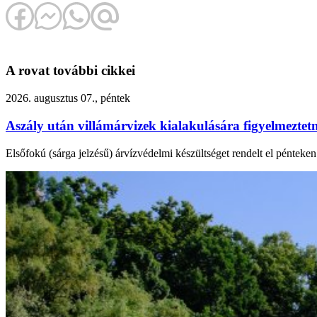
A rovat további cikkei
2026. augusztus 07., péntek
Aszály után villámárvizek kialakulására figyelmezte
Elsőfokú (sárga jelzésű) árvízvédelmi készültséget rendelt el péntek