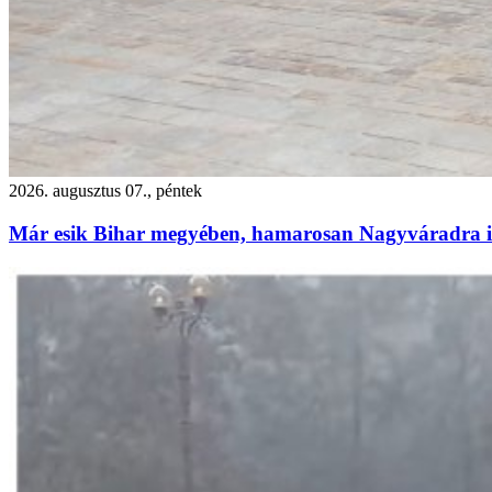
2026. augusztus 07., péntek
Már esik Bihar megyében, hamarosan Nagyváradra is