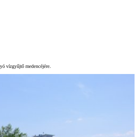
lyó vízgyűjtő medencéjére.