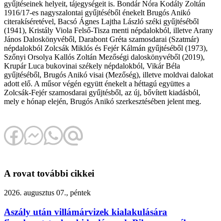
gyűjtéseinek helyeit, tájegységeit is. Bondár Nóra Kodály Zoltán
1916/17-es nagyszalontai gyűjtéséből énekelt Brugós Anikó
citerakíséretével, Bacsó Ágnes Lajtha László széki gyűjtéséből
(1941), Kristály Viola Felső-Tisza menti népdalokból, illetve Arany
János Daloskönyvéből, Darabont Gréta szamosdarai (Szatmár)
népdalokból Zolcsák Miklós és Fejér Kálmán gyűjtéséből (1973),
Szőnyi Orsolya Kallós Zoltán Mezőségi daloskönyvéből (2019),
Krupár Luca bukovinai székely népdalokból, Vikár Béla
gyűjtéséből, Brugós Anikó visai (Mezőség), illetve moldvai dalokat
adott elő. A műsor végén együtt énekelt a héttagú együttes a
Zolcsák-Fejér szamosdarai gyűjtésből, az új, bővített kiadásból,
mely e hónap elején, Brugós Anikó szerkesztésében jelent meg.
A rovat további cikkei
2026. augusztus 07., péntek
Aszály után villámárvizek kialakulására