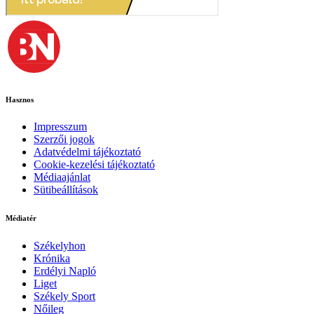
Hasznos
Impresszum
Szerzői jogok
Adatvédelmi tájékoztató
Cookie-kezelési tájékoztató
Médiaajánlat
Sütibeállítások
Médiatér
Székelyhon
Krónika
Erdélyi Napló
Liget
Székely Sport
Nőileg