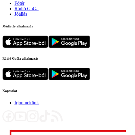
Főtér
Rádió GaGa
Jóállás
Médiatér alkalmazás
Rádió GaGa alkalmazás
Kapcsolat
Írjon nekünk