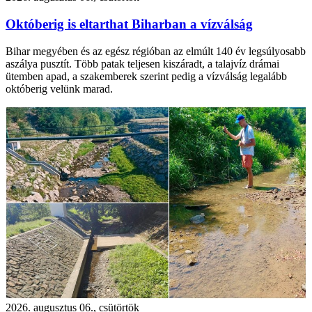
Októberig is eltarthat Biharban a vízválság
Bihar megyében és az egész régióban az elmúlt 140 év legsúlyosabb
aszálya pusztít. Több patak teljesen kiszáradt, a talajvíz drámai
ütemben apad, a szakemberek szerint pedig a vízválság legalább
októberig velünk marad.
2026. augusztus 06., csütörtök