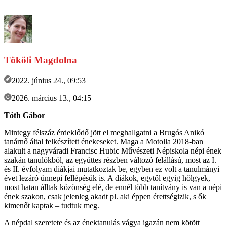
Tököli Magdolna
2022. június 24., 09:53
2026. március 13., 04:15
Tóth Gábor
Mintegy félszáz érdeklődő jött el meghallgatni a Brugós Anikó
tanárnő által felkészített énekeseket. Maga a Motolla 2018-ban
alakult a nagyváradi Francisc Hubic Művészeti Népiskola népi ének
szakán tanulókból, az együttes részben változó felállású, most az I.
és II. évfolyam diákjai mutatkoztak be, egyben ez volt a tanulmányi
évet lezáró ünnepi fellépésük is. A diákok, egytől egyig hölgyek,
most hatan álltak közönség elé, de ennél több tanítvány is van a népi
ének szakon, csak jelenleg akadt pl. aki éppen érettségizik, s ők
kimenőt kaptak – tudtuk meg.
A népdal szeretete és az énektanulás vágya igazán nem kötött