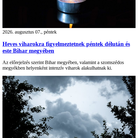
2026. augusztus 07., péntek
Heves viharokra figyelmeztetnek péntek délután és
este Bihar megyében
Az előrejelzés szerint Bihar megyében, valamint a szomszédos
megyékben helyenként intenzív viharok alakulhatnak ki.