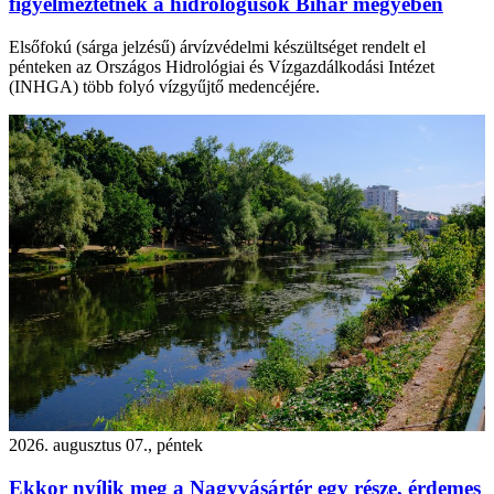
figyelmeztetnek a hidrológusok Bihar megyében
Elsőfokú (sárga jelzésű) árvízvédelmi készültséget rendelt el
pénteken az Országos Hidrológiai és Vízgazdálkodási Intézet
(INHGA) több folyó vízgyűjtő medencéjére.
2026. augusztus 07., péntek
Ekkor nyílik meg a Nagyvásártér egy része, érdemes