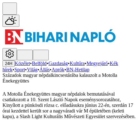
Közélet
•
Belföld
•
Gazdaság
•
Kultúra
•
Megyejáró
•
Kék
24H
hírek
•
Sport
•
Világ
•
Állás
•
Aprók
•
BN-Hetilap
Századok magyar népdalkincsestárába kalauzolt a Motolla
Énekegyüttes
A Motolla Énekegyüttes magyar népdalok bemutatásával
csatlakozott a 10. Szent László Napok eseménysorozatához,
Kinyílott a pünkösdi rózsa c. előadásukra június 22-én, szerdán 17
órai kezdettel került sor a nagyváradi vár M épületében (keleti
kapu), a Slash Light Kulturális Művészeti Egyesület szervezésében.