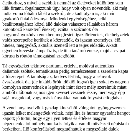
életkorhoz, s mivel a szebbik nemnél az életéveket különben sem
illik firtatni, fogalmazzunk úgy, hogy volt olyan növendék, aki még
tudta volna lóbálni lábát a székről, de akadt olyan is, aki már
gyakorló fiatal édesanya. Mindenki egyéniségéhez, lelki
beállítottságához közel álló dalokat választott (általában három
különböző karakterű éneket), ezáltal a századok óta
hagyományozódva énekben megfestett igaz történetek, élethelyzetek
valós szerepeibe kerültek a közreadók, és igazán személyes, élő,
hiteles, meggyőző, aktuális üzenetű lett a teljes előadás. Akadt
egyetlen kevéske lámpaláz is, de itt a tanárnő éneke, majd a csapat
kórusa is rögtön támogatásul szegődött.
Tájegységeket tekintve partiumi, erdélyi, moldvai autentikus
dallamok szóltak, tematikusan pedig természetesen a szerelem kapta
a főszerepet. A tanulság az, kedves férfiak, hogy a leányok
évszázadok óta (de inkább örök időktől fogva) igen sokat és nagyon
komolyan szenvednek a legények iránt érzett mély szerelmük miatt,
amiből utóbbiak sajnos igen keveset vesznek észre, mert vagy épp
saját magukkal, vagy más leányokkal vannak folyvást elfoglalva…
A zenei anyanyelvünk gazdag kincséből válogatott gyöngyszemek
igazán lelket melengetőek voltak, népi líra és humor egyaránt hangot
kapott; jó tudni, hogy egy ilyen lelkes és értékes magyar
népzeneoktatói műhelymunka is folyik a váradi művészeti népiskola
berkeiben. Illő konferálásból megtudhattuk a megszólaló dalok