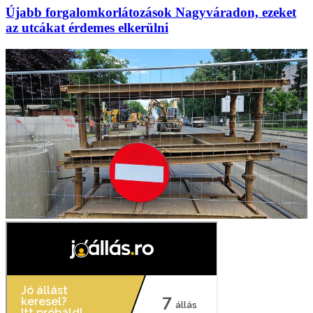
Újabb forgalomkorlátozások Nagyváradon, ezeket
az utcákat érdemes elkerülni