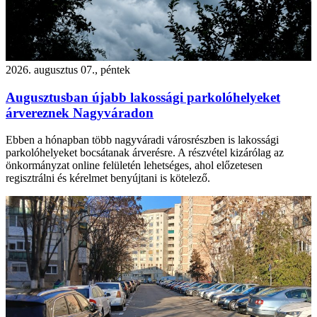
2026. augusztus 07., péntek
Augusztusban újabb lakossági parkolóhelyeket
árvereznek Nagyváradon
Ebben a hónapban több nagyváradi városrészben is lakossági
parkolóhelyeket bocsátanak árverésre. A részvétel kizárólag az
önkormányzat online felületén lehetséges, ahol előzetesen
regisztrálni és kérelmet benyújtani is kötelező.