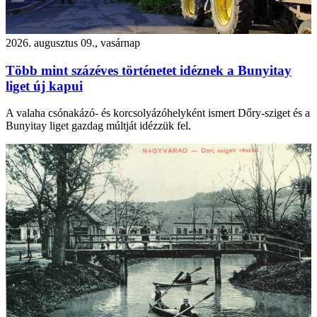
2026. augusztus 09., vasárnap
Több mint százéves történetet idéznek a Bunyitay
liget új kapui
A valaha csónakázó- és korcsolyázóhelyként ismert Dőry-sziget és a
Bunyitay liget gazdag múltját idézzük fel.