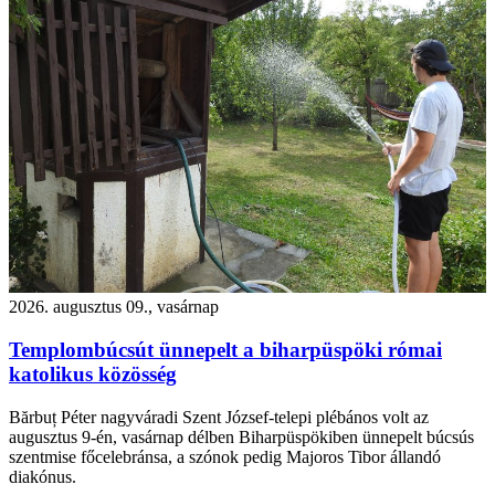
2026. augusztus 09., vasárnap
Templombúcsút ünnepelt a biharpüspöki római
katolikus közösség
Bărbuț Péter nagyváradi Szent József-telepi plébános volt az
augusztus 9-én, vasárnap délben Biharpüspökiben ünnepelt búcsús
szentmise főcelebránsa, a szónok pedig Majoros Tibor állandó
diakónus.