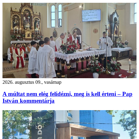
2026. augusztus 09., vasárnap
A múltat nem elég felidézni, meg is kell érteni – Pap
István kommentárja