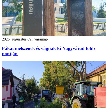
2026. augusztus 09., vasárnap
Fákat metszenek és vágnak ki Nagyvárad több
pontján