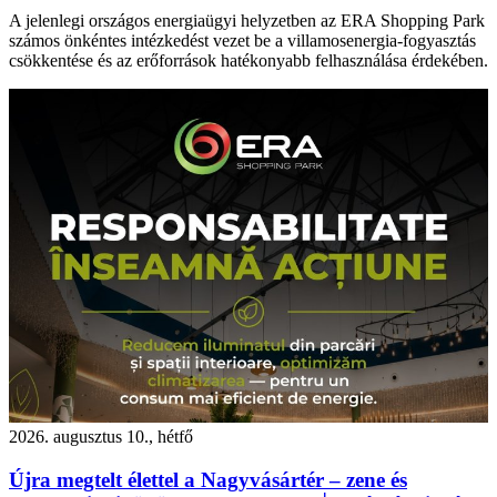
A jelenlegi országos energiaügyi helyzetben az ERA Shopping Park
számos önkéntes intézkedést vezet be a villamosenergia-fogyasztás
csökkentése és az erőforrások hatékonyabb felhasználása érdekében.
2026. augusztus 10., hétfő
Újra megtelt élettel a Nagyvásártér – zene és