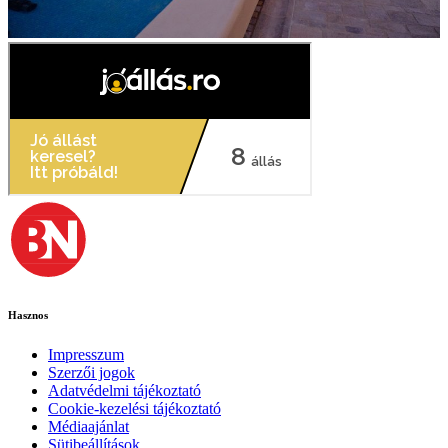
Hasznos
Impresszum
Szerzői jogok
Adatvédelmi tájékoztató
Cookie-kezelési tájékoztató
Médiaajánlat
Sütibeállítások