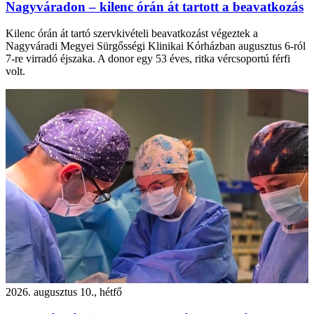
Nagyváradon – kilenc órán át tartott a beavatkozás
Kilenc órán át tartó szervkivételi beavatkozást végeztek a
Nagyváradi Megyei Sürgősségi Klinikai Kórházban augusztus 6-ról
7-re virradó éjszaka. A donor egy 53 éves, ritka vércsoportú férfi
volt.
2026. augusztus 10., hétfő