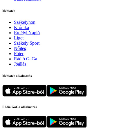
Médiatér
Székelyhon
Krónika
Erdélyi Napló
Liget
Székely Sport
Nőileg
Főtér
Rádió GaGa
Jóállás
Médiatér alkalmazás
Rádió GaGa alkalmazás