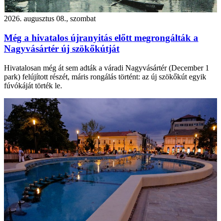
2026. augusztus 08., szombat
Még a hivatalos újranyitás előtt megrongálták a
Nagyvásártér új szökőkútját
Hivatalosan még át sem adták a váradi Nagyvásártér (December 1
park) felújított részét, máris rongálás történt: az új szökőkút egyik
fúvókáját törték le.