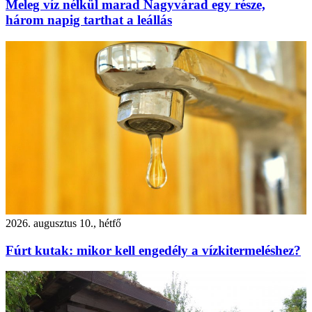
Meleg víz nélkül marad Nagyvárad egy része,
három napig tarthat a leállás
2026. augusztus 10., hétfő
Fúrt kutak: mikor kell engedély a vízkitermeléshez?