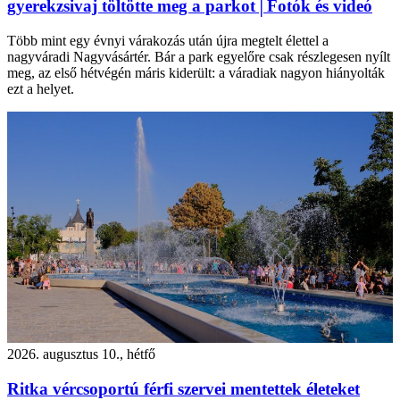
gyerekzsivaj töltötte meg a parkot│Fotók és videó
Több mint egy évnyi várakozás után újra megtelt élettel a
nagyváradi Nagyvásártér. Bár a park egyelőre csak részlegesen nyílt
meg, az első hétvégén máris kiderült: a váradiak nagyon hiányolták
ezt a helyet.
2026. augusztus 10., hétfő
Ritka vércsoportú férfi szervei mentettek életeket