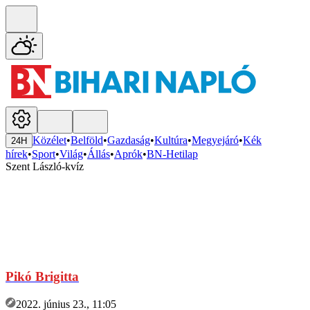
Közélet
•
Belföld
•
Gazdaság
•
Kultúra
•
Megyejáró
•
Kék
24H
hírek
•
Sport
•
Világ
•
Állás
•
Aprók
•
BN-Hetilap
Szent László-kvíz
Pikó Brigitta
2022. június 23., 11:05