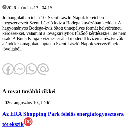
2026. március 13., 04:15
Jó hangulatban telt a 10. Szent László Napok keretében
megszervezett Szent László kvíz a Bodega kávézóban kedden. A
hagyományos Bodega-kvíz öltött ünnepélyes formát helytörténeti
kérdésekkel, valamint a lovagkirályhoz fűződő kérdésekkel, de nem
csak. A Buda Kinga kvízmester által moderált kvízen a résztvevők
ajándékcsomagokat kaptak a Szent László Napok szervezőinek
jóvoltából.
A rovat további cikkei
2026. augusztus 10., hétfő
Az ERA Shopping Park felelős energiafogyasztásra
törekszik