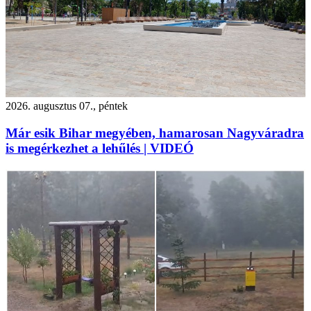
2026. augusztus 07., péntek
Már esik Bihar megyében, hamarosan Nagyváradra
is megérkezhet a lehűlés | VIDEÓ