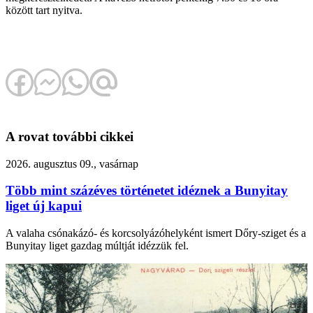
között tart nyitva.
A rovat további cikkei
2026. augusztus 09., vasárnap
Több mint százéves történetet idéznek a Bunyitay
liget új kapui
A valaha csónakázó- és korcsolyázóhelyként ismert Dőry-sziget és a
Bunyitay liget gazdag múltját idézzük fel.