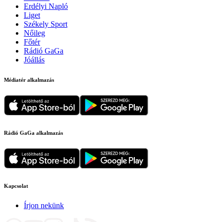
Erdélyi Napló
Liget
Székely Sport
Nőileg
Főtér
Rádió GaGa
Jóállás
Médiatér alkalmazás
Rádió GaGa alkalmazás
Kapcsolat
Írjon nekünk