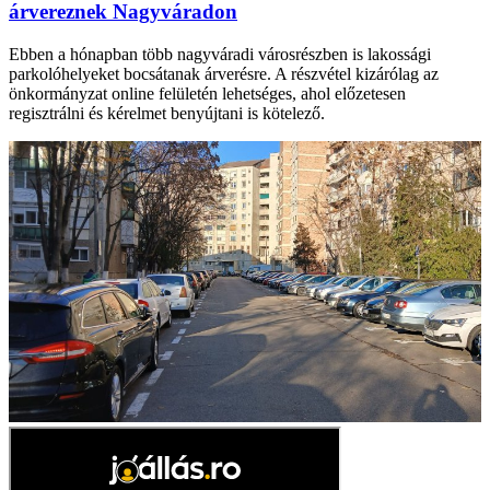
árvereznek Nagyváradon
Ebben a hónapban több nagyváradi városrészben is lakossági
parkolóhelyeket bocsátanak árverésre. A részvétel kizárólag az
önkormányzat online felületén lehetséges, ahol előzetesen
regisztrálni és kérelmet benyújtani is kötelező.