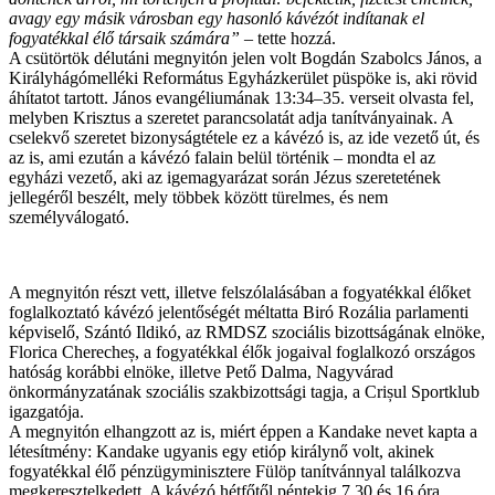
avagy egy másik városban egy hasonló kávézót indítanak el
fogyatékkal élő társaik számára”
– tette hozzá.
A csütörtök délutáni megnyitón jelen volt Bogdán Szabolcs János, a
Királyhágómelléki Református Egyházkerület püspöke is, aki rövid
áhítatot tartott. János evangéliumának 13:34–35. verseit olvasta fel,
melyben Krisztus a szeretet parancsolatát adja tanítványainak. A
cselekvő szeretet bizonyságtétele ez a kávézó is, az ide vezető út, és
az is, ami ezután a kávézó falain belül történik – mondta el az
egyházi vezető, aki az igemagyarázat során Jézus szeretetének
jellegéről beszélt, mely többek között türelmes, és nem
személyválogató.
A megnyitón részt vett, illetve felszólalásában a fogyatékkal élőket
foglalkoztató kávézó jelentőségét méltatta Biró Rozália parlamenti
képviselő, Szántó Ildikó, az RMDSZ szociális bizottságának elnöke,
Florica Cherecheș, a fogyatékkal élők jogaival foglalkozó országos
hatóság korábbi elnöke, illetve Pető Dalma, Nagyvárad
önkormányzatának szociális szakbizottsági tagja, a Crișul Sportklub
igazgatója.
A megnyitón elhangzott az is, miért éppen a Kandake nevet kapta a
létesítmény: Kandake ugyanis egy etióp királynő volt, akinek
fogyatékkal élő pénzügyminisztere Fülöp tanítvánnyal találkozva
megkeresztelkedett. A kávézó hétfőtől péntekig 7.30 és 16 óra