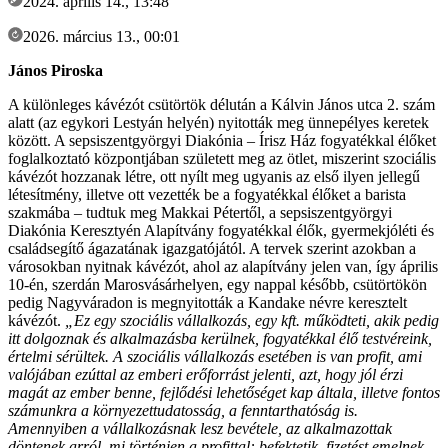
2024. április 14., 13:48
2026. március 13., 00:01
János Piroska
A különleges kávézót csütörtök délután a Kálvin János utca 2. szám
alatt (az egykori Lestyán helyén) nyitották meg ünnepélyes keretek
között. A sepsiszentgyörgyi Diakónia – Írisz Ház fogyatékkal élőket
foglalkoztató központjában született meg az ötlet, miszerint szociális
kávézót hozzanak létre, ott nyílt meg ugyanis az első ilyen jellegű
létesítmény, illetve ott vezették be a fogyatékkal élőket a barista
szakmába – tudtuk meg Makkai Pétertől, a sepsiszentgyörgyi
Diakónia Keresztyén Alapítvány fogyatékkal élők, gyermekjóléti és
családsegítő ágazatának igazgatójától. A tervek szerint azokban a
városokban nyitnak kávézót, ahol az alapítvány jelen van, így április
10-én, szerdán Marosvásárhelyen, egy nappal később, csütörtökön
pedig Nagyváradon is megnyitották a Kandake névre keresztelt
kávézót.
„Ez egy szociális vállalkozás, egy kft. működteti, akik pedig
itt dolgoznak és alkalmazásba kerülnek, fogyatékkal élő testvéreink,
értelmi sérültek.
A szociális vállalkozás esetében is van profit, ami
valójában ezúttal az emberi erőforrást jelenti, azt, hogy jól érzi
magát az ember benne, fejlődési lehetőséget kap általa, illetve fontos
számunkra a környezettudatosság, a fenntarthatóság is.
Amennyiben a vállalkozásnak lesz bevétele, az alkalmazottak
döntenek arról, mi történjen a profittal: befektetik, fizetést emelnek,