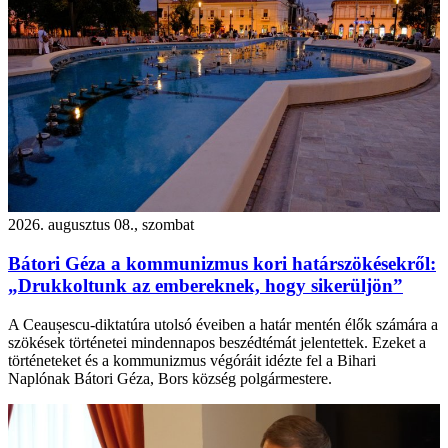
2026. augusztus 08., szombat
Bátori Géza a kommunizmus kori határszökésekről:
„Drukkoltunk az embereknek, hogy sikerüljön”
A Ceaușescu-diktatúra utolsó éveiben a határ mentén élők számára a
szökések történetei mindennapos beszédtémát jelentettek. Ezeket a
történeteket és a kommunizmus végóráit idézte fel a Bihari
Naplónak Bátori Géza, Bors község polgármestere.