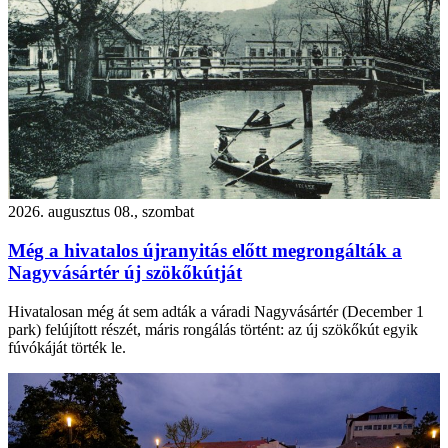
2026. augusztus 08., szombat
Még a hivatalos újranyitás előtt megrongálták a
Nagyvásártér új szökőkútját
Hivatalosan még át sem adták a váradi Nagyvásártér (December 1
park) felújított részét, máris rongálás történt: az új szökőkút egyik
fúvókáját törték le.