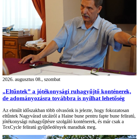
2026. augusztus 08., szombat
„Eltűntek” a jótékonysági ruhagyűjtő konténerek,
de adományozásra továbbra is nyílhat lehetőség
Az elmúlt időszakban több olvasónk is jelezte, hogy fokozatosan
eltűntek Nagyvárad utcáiról a Haine bune pentru fapte bune feliratú,
jótékonysági ruhagyűjtésre szolgáló konténerek, és már csak a
TexCycle feliratú gyűjtőedények maradtak meg.