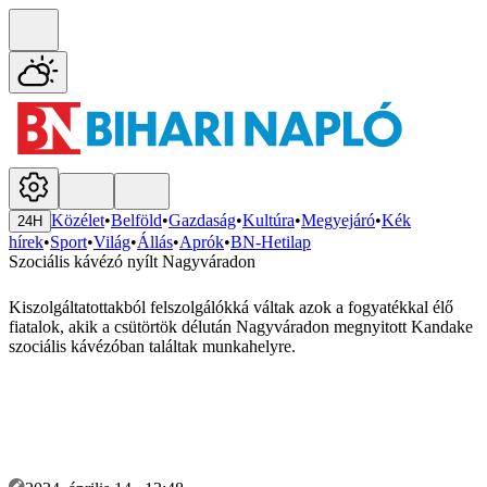
Közélet
•
Belföld
•
Gazdaság
•
Kultúra
•
Megyejáró
•
Kék
24H
hírek
•
Sport
•
Világ
•
Állás
•
Aprók
•
BN-Hetilap
Szociális kávézó nyílt Nagyváradon
Kiszolgáltatottakból felszolgálókká váltak azok a fogyatékkal élő
fiatalok, akik a csütörtök délután Nagyváradon megnyitott Kandake
szociális kávézóban találtak munkahelyre.