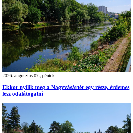
2026. augusztus 07., péntek
Ekkor nyílik meg a Nagyvásártér egy része, érdemes
lesz odalátogatni