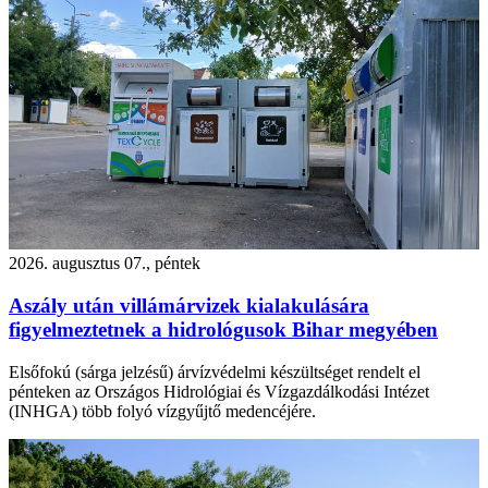
2026. augusztus 07., péntek
Aszály után villámárvizek kialakulására
figyelmeztetnek a hidrológusok Bihar megyében
Elsőfokú (sárga jelzésű) árvízvédelmi készültséget rendelt el
pénteken az Országos Hidrológiai és Vízgazdálkodási Intézet
(INHGA) több folyó vízgyűjtő medencéjére.