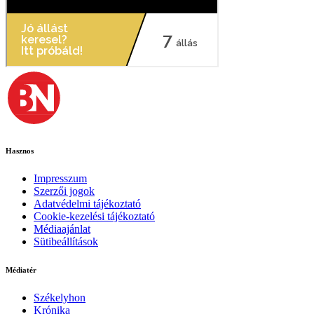
Hasznos
Impresszum
Szerzői jogok
Adatvédelmi tájékoztató
Cookie-kezelési tájékoztató
Médiaajánlat
Sütibeállítások
Médiatér
Székelyhon
Krónika