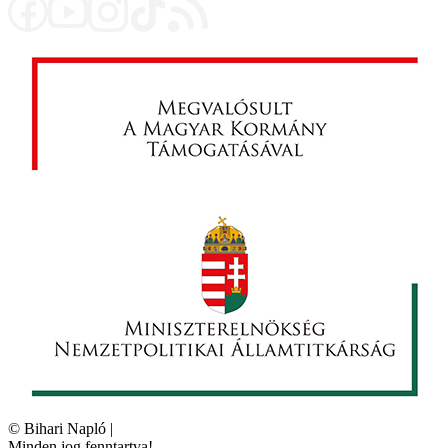
©
Bihari Napló
|
Minden jog fenntartva!