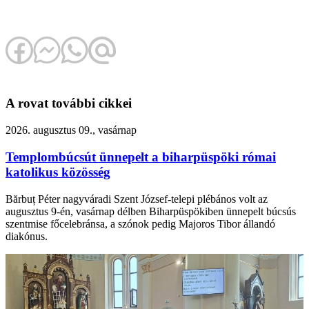
A rovat további cikkei
2026. augusztus 09., vasárnap
Templombúcsút ünnepelt a biharpüspöki római
katolikus közösség
Bărbuț Péter nagyváradi Szent József-telepi plébános volt az
augusztus 9-én, vasárnap délben Biharpüspökiben ünnepelt búcsús
szentmise főcelebránsa, a szónok pedig Majoros Tibor állandó
diakónus.