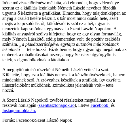
Iréne művészettörténész méltatta, aki elmondta, hogy véleménye
szerint ez a kiállítás leginkább Németh László nevéhez fűződik,
ugyanis ő készítette a grafikákat. Elmondta, hogy tulajdonképpen az
anyag a család hetére készült, s bár most nincs család hete, azért
mégis a kapcsolódásról, kötődésről is szól ez a hét, ugyanis
nemzetek kapcsolódnak egymással a Szent László Napokon. A
kiállítás anyagáról szólva kifejtette, hogy ez egy olyan formavilág,
mely Németh Lászlótól eddig ismeretlen volt, de pozitív csalódás
számára,
„a plakátszerűségével egyfajta autonóm műalkotásnak
tekinthető”
– tette hozzá. Bízik benne, hogy ugyanúgy megállnak az
emberek a műalkotásokat nézve, ahogy Sepsiszentgyörgyön is
tették, s elgondolkodnak a látottakon.
A megnyitó utolsó részeként Németh László vette át a szót.
Kifejtette, hogy ez a kiállítás nemcsak a képzőművészeknek, hanem
mindenkinek szól. A szöveghez készültek a grafikák, így egyfajta
illusztrációként működnek, szimbolikus jelentésük volt – tette
hozzá.
A Szent László Napokról további részleteket megtalálhatnak a
fesztivál honlapján (
szentlaszlonapok.ro
), illetve
Facebook-
és
Instagram-oldalán.
Forrás: Facebook/Szent László Napok