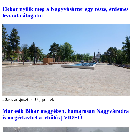
Ekkor nyílik meg a Nagyvásártér egy része, érdemes
lesz odalátogatni
2026. augusztus 07., péntek
Már esik Bihar megyében, hamarosan Nagyváradra
is megérkezhet a lehűlés | VIDEÓ