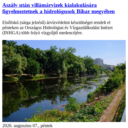
Aszály után villámárvizek kialakulására
figyelmeztetnek a hidrológusok Bihar megyében
Elsőfokú (sárga jelzésű) árvízvédelmi készültséget rendelt el
pénteken az Országos Hidrológiai és Vízgazdálkodási Intézet
(INHGA) több folyó vízgyűjtő medencéjére.
2026. augusztus 07., péntek