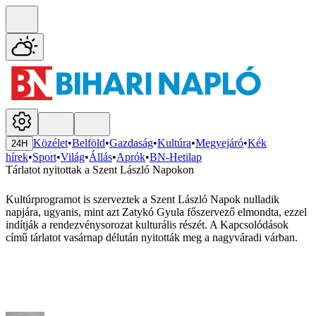
Közélet
•
Belföld
•
Gazdaság
•
Kultúra
•
Megyejáró
•
Kék
24H
hírek
•
Sport
•
Világ
•
Állás
•
Aprók
•
BN-Hetilap
Tárlatot nyitottak a Szent László Napokon
Kultúrprogramot is szerveztek a Szent László Napok nulladik
napjára, ugyanis, mint azt Zatykó Gyula főszervező elmondta, ezzel
indítják a rendezvénysorozat kulturális részét. A Kapcsolódások
című tárlatot vasárnap délután nyitották meg a nagyváradi várban.