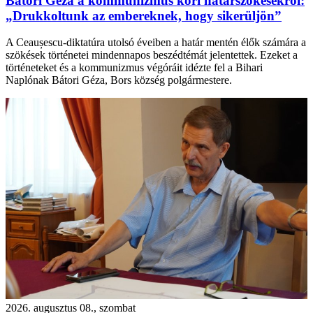
Bátori Géza a kommunizmus kori határszökésekről:
„Drukkoltunk az embereknek, hogy sikerüljön”
A Ceaușescu-diktatúra utolsó éveiben a határ mentén élők számára a
szökések történetei mindennapos beszédtémát jelentettek. Ezeket a
történeteket és a kommunizmus végóráit idézte fel a Bihari
Naplónak Bátori Géza, Bors község polgármestere.
2026. augusztus 08., szombat