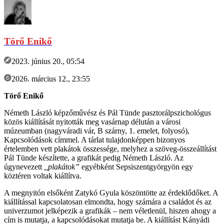
Törő Enikő
2023. június 20., 05:54
2026. március 12., 23:55
Törő Enikő
Németh László képzőművész és Pál Tünde pasztorálpszichológus
közös kiállítását nyitották meg vasárnap délután a városi
múzeumban (nagyváradi vár, B szárny, 1. emelet, folyosó),
Kapcsolódások címmel. A tárlat tulajdonképpen bizonyos
értelemben vett plakátok összessége, melyhez a szöveg-összeállítást
Pál Tünde készítette, a grafikát pedig Németh László. Az
úgynevezett
,,plakátok”
egyébként Sepsiszentgyörgyön egy
köztéren voltak kiállítva.
A megnyitón elsőként Zatykó Gyula köszöntötte az érdeklődőket. A
kiállítással kapcsolatosan elmondta, hogy számára a családot és az
univerzumot jelképezik a grafikák – nem véletlenül, hiszen ahogy a
cím is mutatja, a kapcsolódásokat mutatja be. A kiállítást Kányádi