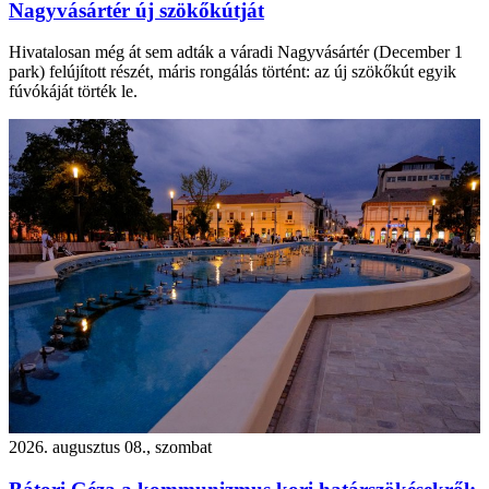
Nagyvásártér új szökőkútját
Hivatalosan még át sem adták a váradi Nagyvásártér (December 1
park) felújított részét, máris rongálás történt: az új szökőkút egyik
fúvókáját törték le.
2026. augusztus 08., szombat