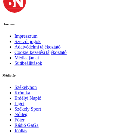
Hasznos
Impresszum
Szerzői jogok
Adatvédelmi tájékoztató
Cookie-kezelési tájékoztató
Médiaajánlat
Sütibeállítások
Médiatér
Székelyhon
Krónika
Erdélyi Napló
Liget
Székely Sport
Nőileg
Főtér
Rádió GaGa
Jóállás