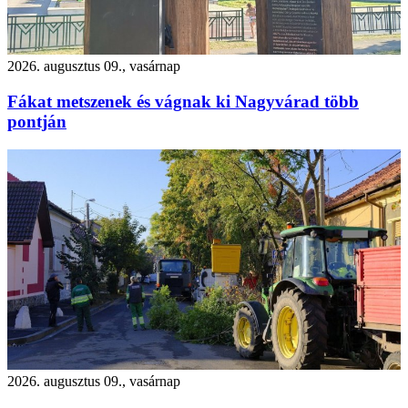
2026. augusztus 09., vasárnap
Fákat metszenek és vágnak ki Nagyvárad több
pontján
2026. augusztus 09., vasárnap