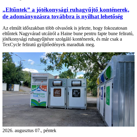
„Eltűntek” a jótékonysági ruhagyűjtő konténerek,
de adományozásra továbbra is nyílhat lehetőség
Az elmúlt időszakban több olvasónk is jelezte, hogy fokozatosan
eltűntek Nagyvárad utcáiról a Haine bune pentru fapte bune feliratú,
jótékonysági ruhagyűjtésre szolgáló konténerek, és már csak a
TexCycle feliratú gyűjtőedények maradtak meg.
2026. augusztus 07., péntek