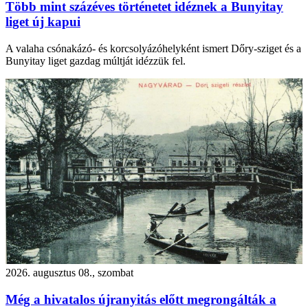
Több mint százéves történetet idéznek a Bunyitay
liget új kapui
A valaha csónakázó- és korcsolyázóhelyként ismert Dőry-sziget és a
Bunyitay liget gazdag múltját idézzük fel.
2026. augusztus 08., szombat
Még a hivatalos újranyitás előtt megrongálták a