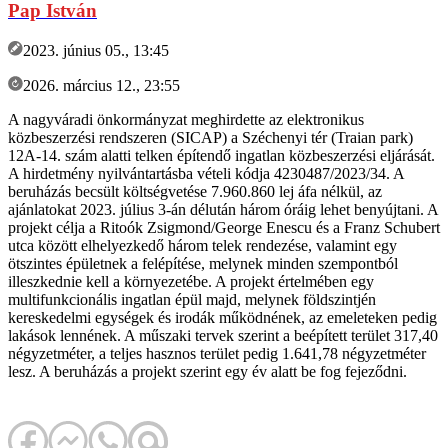
Pap István
2023. június 05., 13:45
2026. március 12., 23:55
A nagyváradi önkormányzat meghirdette az elektronikus
közbeszerzési rendszeren (SICAP) a Széchenyi tér (Traian park)
12A-14. szám alatti telken építendő ingatlan közbeszerzési eljárását.
A hirdetmény nyilvántartásba vételi kódja 4230487/2023/34. A
beruházás becsült költségvetése 7.960.860 lej áfa nélkül, az
ajánlatokat 2023. július 3-án délután három óráig lehet benyújtani. A
projekt célja a Ritoók Zsigmond/George Enescu és a Franz Schubert
utca között elhelyezkedő három telek rendezése, valamint egy
ötszintes épületnek a felépítése, melynek minden szempontból
illeszkednie kell a környezetébe. A projekt értelmében egy
multifunkcionális ingatlan épül majd, melynek földszintjén
kereskedelmi egységek és irodák működnének, az emeleteken pedig
lakások lennének. A műszaki tervek szerint a beépített terület 317,40
négyzetméter, a teljes hasznos terület pedig 1.641,78 négyzetméter
lesz. A beruházás a projekt szerint egy év alatt be fog fejeződni.