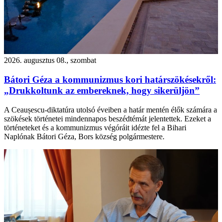
2026. augusztus 08., szombat
Bátori Géza a kommunizmus kori határszökésekről:
„Drukkoltunk az embereknek, hogy sikerüljön”
A Ceaușescu-diktatúra utolsó éveiben a határ mentén élők számára a
szökések történetei mindennapos beszédtémát jelentettek. Ezeket a
történeteket és a kommunizmus végóráit idézte fel a Bihari
Naplónak Bátori Géza, Bors község polgármestere.