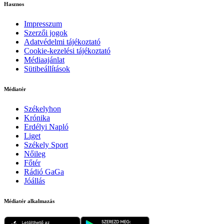
Hasznos
Impresszum
Szerzői jogok
Adatvédelmi tájékoztató
Cookie-kezelési tájékoztató
Médiaajánlat
Sütibeállítások
Médiatér
Székelyhon
Krónika
Erdélyi Napló
Liget
Székely Sport
Nőileg
Főtér
Rádió GaGa
Jóállás
Médiatér alkalmazás