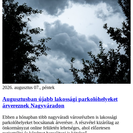
2026. augusztus 07., péntek
Augusztusban újabb lakossági parkolóhelyeket
árvereznek Nagyváradon
Ebben a hónapban több nagyváradi városrészben is lakossági
parkolóhelyeket bocsátanak árverésre. A részvétel kizárólag az
önkormányzat online felületén lehetséges, ahol előzetesen