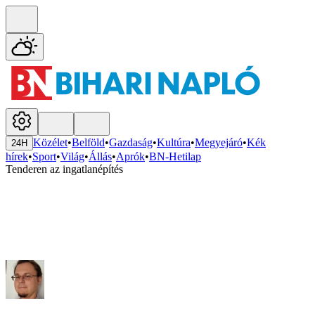
Közélet
•
Belföld
•
Gazdaság
•
Kultúra
•
Megyejáró
•
Kék
24H
hírek
•
Sport
•
Világ
•
Állás
•
Aprók
•
BN-Hetilap
Tenderen az ingatlanépítés