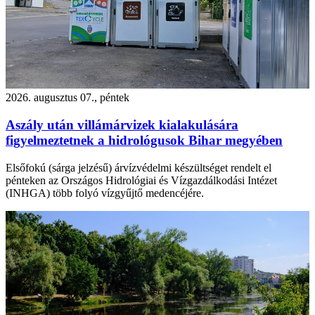
2026. augusztus 07., péntek
Aszály után villámárvizek kialakulására
figyelmeztetnek a hidrológusok Bihar megyében
Elsőfokú (sárga jelzésű) árvízvédelmi készültséget rendelt el
pénteken az Országos Hidrológiai és Vízgazdálkodási Intézet
(INHGA) több folyó vízgyűjtő medencéjére.