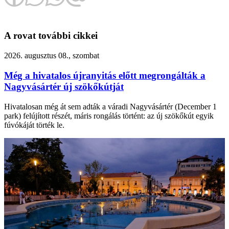
A rovat további cikkei
2026. augusztus 08., szombat
Még a hivatalos újranyitás előtt megrongálták a
Nagyvásártér új szökőkútját
Hivatalosan még át sem adták a váradi Nagyvásártér (December 1
park) felújított részét, máris rongálás történt: az új szökőkút egyik
fúvókáját törték le.