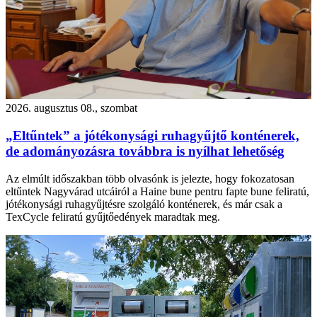
2026. augusztus 08., szombat
„Eltűntek” a jótékonysági ruhagyűjtő konténerek,
de adományozásra továbbra is nyílhat lehetőség
Az elmúlt időszakban több olvasónk is jelezte, hogy fokozatosan
eltűntek Nagyvárad utcáiról a Haine bune pentru fapte bune feliratú,
jótékonysági ruhagyűjtésre szolgáló konténerek, és már csak a
TexCycle feliratú gyűjtőedények maradtak meg.