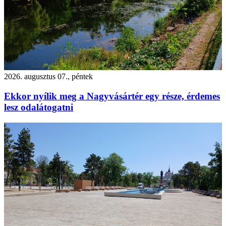
2026. augusztus 07., péntek
Ekkor nyílik meg a Nagyvásártér egy része, érdemes
lesz odalátogatni