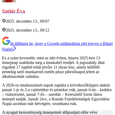
Szolár Éva
2025. december 13., 09:07
2025. december 13., 09:12
Itt állíthatja be, hogy a Google-találatokban elöl legyen a Bihari
Napló!
Ez a szám kevesebb, mint az idei évben, hiszen 2025-ben 13
ünnepnap szakította meg a munkahét rendjét. A jogszabály által
rögzített 17 napból tehát jövőre 11 olyan lesz, amely hétfőtől
péntekig tartó munkarend esetén plusz pihenőnapot jelent az
alkalmazottak számára.
A 2026-os munkaszüneti napok naptára a következőképpen alakul:
január 1-je és 2-a csütörtökre és péntekre esik, január 6-án – kedden
– vízkeresztet, január 7-én – szerdán – Keresztelő Szent János
ünnepét tartják. Január 24-e, a Román Fejedelemségek Egyesülése
Napja azonban már hétvégére, szombatra esik.
A nyugati kereszténység ünnepeinek időpontjait előre véve