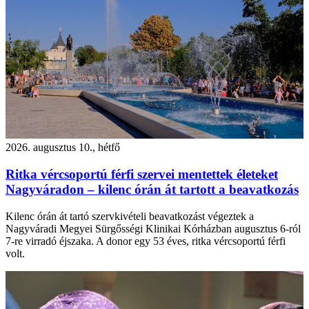
2026. augusztus 10., hétfő
Ritka vércsoportú férfi szervei mentettek életeket
Nagyváradon – kilenc órán át tartott a beavatkozás
Kilenc órán át tartó szervkivételi beavatkozást végeztek a
Nagyváradi Megyei Sürgősségi Klinikai Kórházban augusztus 6-ról
7-re virradó éjszaka. A donor egy 53 éves, ritka vércsoportú férfi
volt.