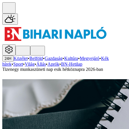
Közélet
•
Belföld
•
Gazdaság
•
Kultúra
•
Megyejáró
•
Kék
24H
hírek
•
Sport
•
Világ
•
Állás
•
Aprók
•
BN-Hetilap
Tizenegy munkaszüneti nap esik hétköznapra 2026-ban