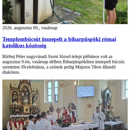
2026. augusztus 09., vasárnap
Templombúcsút ünnepelt a biharpüspöki római
katolikus közösség
Bărbuț Péter nagyváradi Szent József-telepi plébános volt az
augusztus 9-én, vasárnap délben Biharpüspökiben ünnepelt búcsús
szentmise főcelebránsa, a szónok pedig Majoros Tibor állandó
diakónus.