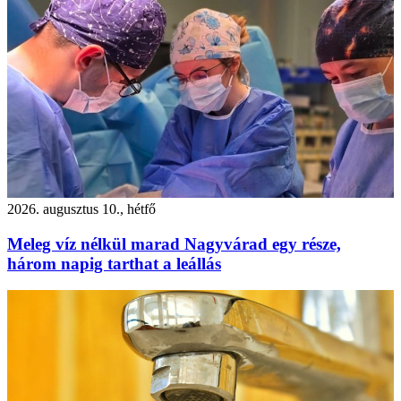
2026. augusztus 10., hétfő
Meleg víz nélkül marad Nagyvárad egy része,
három napig tarthat a leállás