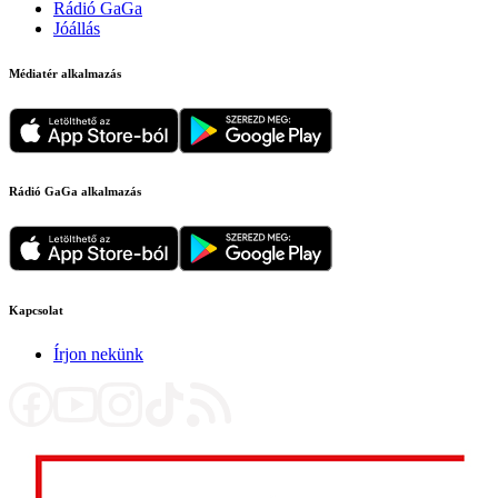
Rádió GaGa
Jóállás
Médiatér alkalmazás
Rádió GaGa alkalmazás
Kapcsolat
Írjon nekünk