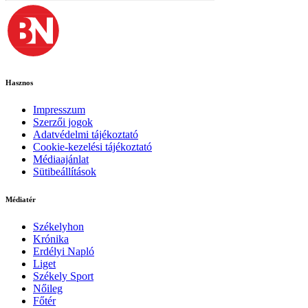
Hasznos
Impresszum
Szerzői jogok
Adatvédelmi tájékoztató
Cookie-kezelési tájékoztató
Médiaajánlat
Sütibeállítások
Médiatér
Székelyhon
Krónika
Erdélyi Napló
Liget
Székely Sport
Nőileg
Főtér