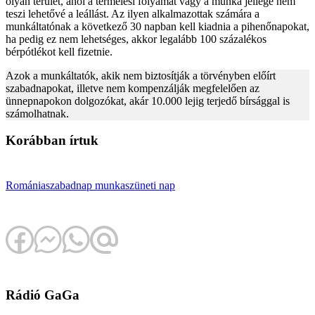
olyan terület, ahol a termelési folyamat vagy a munka jellege nem
teszi lehetővé a leállást. Az ilyen alkalmazottak számára a
munkáltatónak a következő 30 napban kell kiadnia a pihenőnapokat,
ha pedig ez nem lehetséges, akkor legalább 100 százalékos
bérpótlékot kell fizetnie.
Azok a munkáltatók, akik nem biztosítják a törvényben előírt
szabadnapokat, illetve nem kompenzálják megfelelően az
ünnepnapokon dolgozókat, akár 10.000 lejig terjedő bírsággal is
számolhatnak.
Korábban írtuk
Románia
szabadnap
munkaszüneti nap
Rádió GaGa