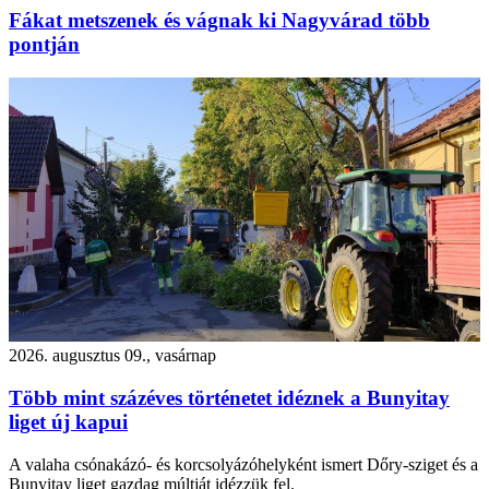
Fákat metszenek és vágnak ki Nagyvárad több
pontján
2026. augusztus 09., vasárnap
Több mint százéves történetet idéznek a Bunyitay
liget új kapui
A valaha csónakázó- és korcsolyázóhelyként ismert Dőry-sziget és a
Bunyitay liget gazdag múltját idézzük fel.