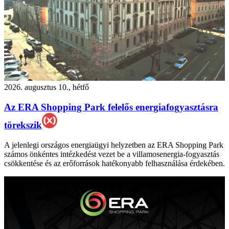
2026. augusztus 10., hétfő
Az ERA Shopping Park felelős energiafogyasztásra
törekszik
A jelenlegi országos energiaügyi helyzetben az ERA Shopping Park
számos önkéntes intézkedést vezet be a villamosenergia-fogyasztás
csökkentése és az erőforrások hatékonyabb felhasználása érdekében.