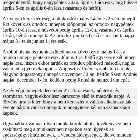
megemlítendő, hogy nagypéntek 2026. április 3-ára esik, míg húsvét
április 5-én és április 6-án lesz (vasárnap és hétfő).
A nyugati kereszténység a pünkösdöt május 24-én és 25-én ünnepli.
Ezt követik az ortodox ünnepek időpontjai: az ortodox nagypéntek
április 10-én lesz, a húsvétot pedig április 12-én, vasárnap és április
13-án, hétfőn ünneplik. Az ortodox pünkösd első és második napja
május 31-re és június 1-jére esik.
A többi hivatalos munkaszüneti nap a következő: május 1-je, a
munka ünnepe péntekre esik. Június 1-je, hétfő egyszerre két ünnep
napja lesz, hiszen ekkor tartják az ortodox pünkösd második napját,
valamint a gyermeknapot is. Augusztus 15-én, szombaton tartják
Nagyboldogasszony ünnepét, november 30-án, hétfőn Szent András
napját, december 1-jén, kedden pedig Románia nemzeti ünnepét.
Az év végi ünnepek december 25–26-ra esnek, péntekre és
szombatra, vagyis ekkor lesz karácsony első és második napja. A
törvény arra is kitér, hogy a nem keresztény vallású alkalmazottak
évente három vallási ünnepük mindegyikére két nap szabadságot
kapnak.
Ugyanakkor vannak olyan munkakörök, ahol a tevékenység nem
szakítható meg a munkaszüneti napokon sem: ilyenek az
egészségügyi intézmények, a vendéglátóegységek, illetve minden