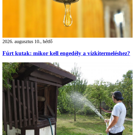
2026. augusztus 10., hétfő
Fúrt kutak: mikor kell engedély a vízkitermeléshez?