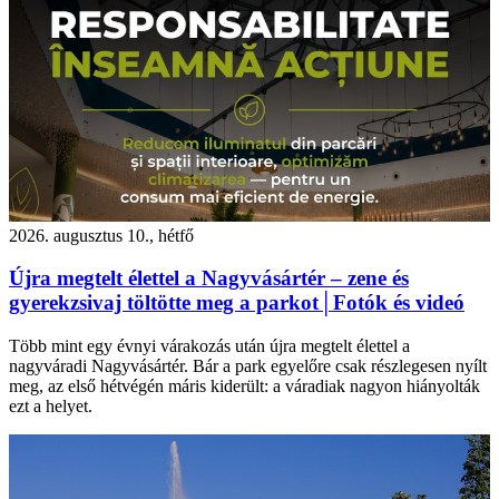
2026. augusztus 10., hétfő
Újra megtelt élettel a Nagyvásártér – zene és
gyerekzsivaj töltötte meg a parkot│Fotók és videó
Több mint egy évnyi várakozás után újra megtelt élettel a
nagyváradi Nagyvásártér. Bár a park egyelőre csak részlegesen nyílt
meg, az első hétvégén máris kiderült: a váradiak nagyon hiányolták
ezt a helyet.