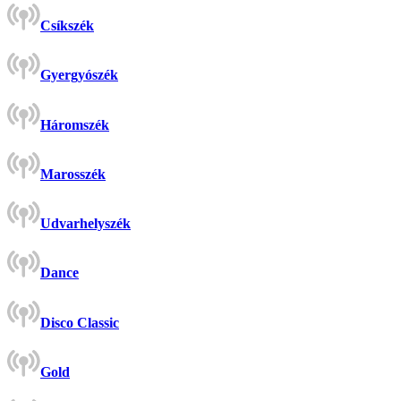
Csíkszék
Gyergyószék
Háromszék
Marosszék
Udvarhelyszék
Dance
Disco Classic
Gold