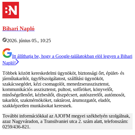
Bihari Napló
2026. június 05., 10:25
Itt állíthatja be, hogy a Google-találatokban elöl legyen a Bihari
Napló!
Többek között kereskedelmi ügynököt, biztonsági őrt, épület- és
járműtakarítót, ügyfélszolgálatost, szállítási ügynököt,
szakácssegédet, kézi csomagolót, menedzserasszisztenst,
kommunikációs asszisztenst, pultost, sofőröket, könyvelőt,
minőségellenőrt, kézbesítőt, diszpécsert, autószerelőt, autómosót,
takarítót, szakmérnököket, raktárost, árumozgatót, eladót,
szakképzetlen munkásokat keresnek.
További információkkal az AJOFM megyei székhelyén szolgálnak,
azaz Nagyváradon, a Transilvaniei utca 2. szám alatt, telefonszám:
0259/436-821.