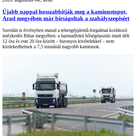
Újabb nappal hosszabbítják meg a kamionstopot,
Arad megyében már bírságoltak a szabályszegésért
Szerdán is érvényben marad a tehergépjármű-forgalmat korlátozó
intézkedés Bihar megyében: a harmadfokú hőségriasztás miatt déli
12 óra és este 20 óra között – bizonyos kivételekkel – nem
közlekedhetnek a 7,5 tonnánál nagyobb kamionok.