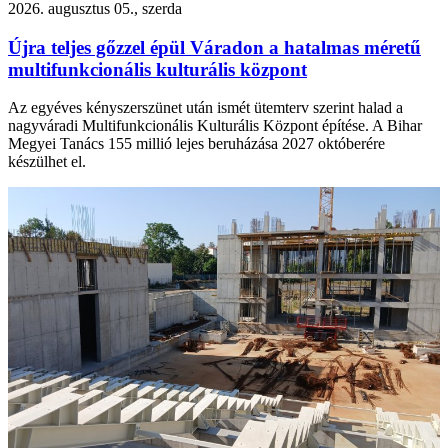
2026. augusztus 05., szerda
Újra teljes gőzzel épül Váradon a hatalmas méretű
multifunkcionális kulturális központ
Az egyéves kényszerszünet után ismét ütemterv szerint halad a
nagyváradi Multifunkcionális Kulturális Központ építése. A Bihar
Megyei Tanács 155 millió lejes beruházása 2027 októberére
készülhet el.