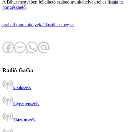
A Bihar megyében fellelhető szabad munkahelyek teljes listája
itt
böngészhető
.
szabad munkahelyek
állás
bihar megye
Rádió GaGa
Csíkszék
Gyergyószék
Háromszék