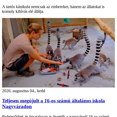
A tartós kánikula nemcsak az embereket, hanem az állatokat is
komoly kihívás elé állítja.
2026. augusztus 04., kedd
Teljesen megújult a 16-os számú általános iskola
Nagyváradon
Befejeződtek és hivatalosan is átvették a nagyváradi 16-os számú