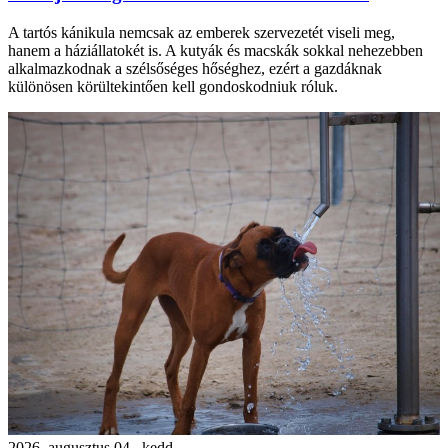
A tartós kánikula nemcsak az emberek szervezetét viseli meg,
hanem a háziállatokét is. A kutyák és macskák sokkal nehezebben
alkalmazkodnak a szélsőséges hőséghez, ezért a gazdáknak
különösen körültekintően kell gondoskodniuk róluk.
2026. augusztus 04., kedd