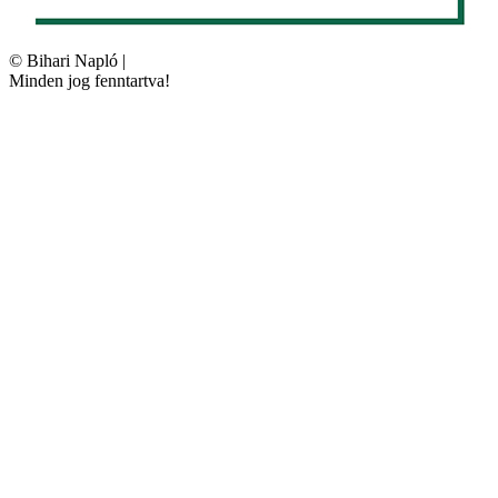
©
Bihari Napló
|
Minden jog fenntartva!