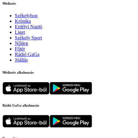
Médiatér
Székelyhon
Krónika
Erdélyi Napló
Liget
Székely Sport
Nőileg
Főtér
Rádió GaGa
Jóállás
Médiatér alkalmazás
Rádió GaGa alkalmazás