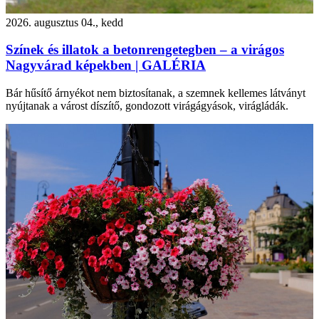
2026. augusztus 04., kedd
Színek és illatok a betonrengetegben – a virágos
Nagyvárad képekben | GALÉRIA
Bár hűsítő árnyékot nem biztosítanak, a szemnek kellemes látványt
nyújtanak a várost díszítő, gondozott virágágyások, virágládák.