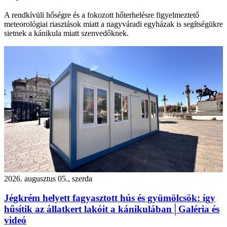
A rendkívüli hőségre és a fokozott hőterhelésre figyelmeztető
meteorológiai riasztások miatt a nagyváradi egyházak is segítségükre
sietnek a kánikula miatt szenvedőknek.
2026. augusztus 05., szerda
Jégkrém helyett fagyasztott hús és gyümölcsök: így
hűsítik az állatkert lakóit a kánikulában│Galéria és
videó