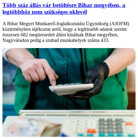
Több száz állás vár betöltésre Bihar megyében, a
legtöbbhöz nem szükséges oklevél
A Bihar Megyei Munkaerő-foglalkoztatási Ügynökség (AJOFM)
közleményben tájékoztat arról, hogy a legfrissebb adatok szerint
összesen 682 megüresedett állást kínálnak Bihar megyében,
Nagyváradon pedig a szabad munkahelyek száma 433.