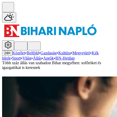
Közélet
•
Belföld
•
Gazdaság
•
Kultúra
•
Megyejáró
•
Kék
24H
hírek
•
Sport
•
Világ
•
Állás
•
Aprók
•
BN-Hetilap
Több száz állás van szabadon Bihar megyében: sofőröket és
igazgatókat is keresnek