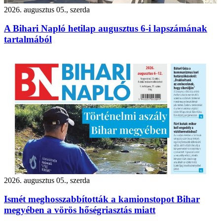
2026. augusztus 05., szerda
A Bihari Napló hetilap augusztus 6-i lapszámának
tartalmából
2026. augusztus 05., szerda
Ismét meghosszabbították a kamionstopot Bihar
megyében a vörös hőségriasztás miatt