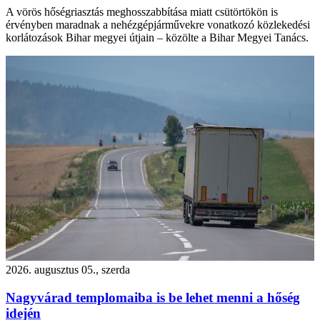
A vörös hőségriasztás meghosszabbítása miatt csütörtökön is
érvényben maradnak a nehézgépjárművekre vonatkozó közlekedési
korlátozások Bihar megyei útjain – közölte a Bihar Megyei Tanács.
2026. augusztus 05., szerda
Nagyvárad templomaiba is be lehet menni a hőség
idején