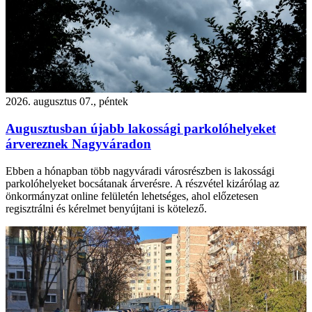
2026. augusztus 07., péntek
Augusztusban újabb lakossági parkolóhelyeket
árvereznek Nagyváradon
Ebben a hónapban több nagyváradi városrészben is lakossági
parkolóhelyeket bocsátanak árverésre. A részvétel kizárólag az
önkormányzat online felületén lehetséges, ahol előzetesen
regisztrálni és kérelmet benyújtani is kötelező.