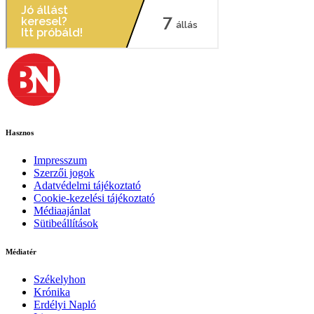
Hasznos
Impresszum
Szerzői jogok
Adatvédelmi tájékoztató
Cookie-kezelési tájékoztató
Médiaajánlat
Sütibeállítások
Médiatér
Székelyhon
Krónika
Erdélyi Napló