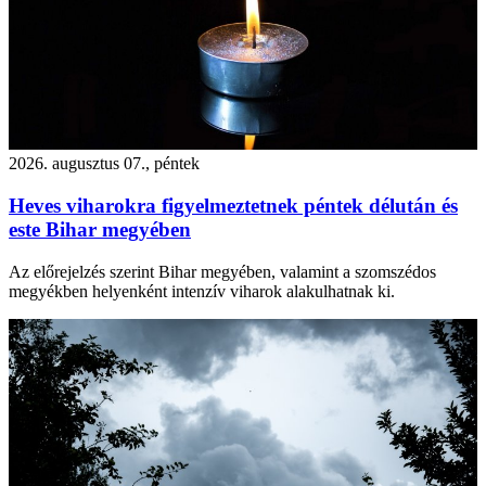
2026. augusztus 07., péntek
Heves viharokra figyelmeztetnek péntek délután és
este Bihar megyében
Az előrejelzés szerint Bihar megyében, valamint a szomszédos
megyékben helyenként intenzív viharok alakulhatnak ki.