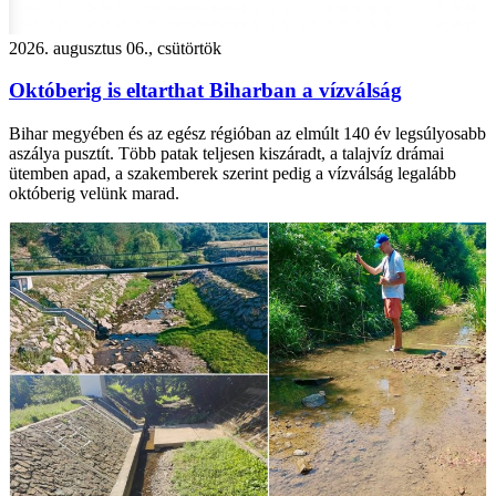
2026. augusztus 06., csütörtök
Októberig is eltarthat Biharban a vízválság
Bihar megyében és az egész régióban az elmúlt 140 év legsúlyosabb
aszálya pusztít. Több patak teljesen kiszáradt, a talajvíz drámai
ütemben apad, a szakemberek szerint pedig a vízválság legalább
októberig velünk marad.