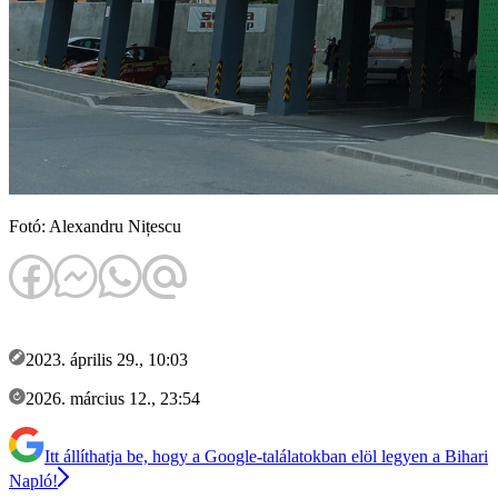
Fotó: Alexandru Nițescu
2023. április 29., 10:03
2026. március 12., 23:54
Itt állíthatja be, hogy a Google-találatokban elöl legyen a Bihari
Napló!