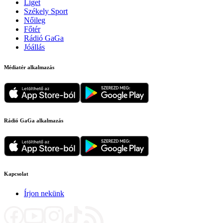
Liget
Székely Sport
Nőileg
Főtér
Rádió GaGa
Jóállás
Médiatér alkalmazás
Rádió GaGa alkalmazás
Kapcsolat
Írjon nekünk