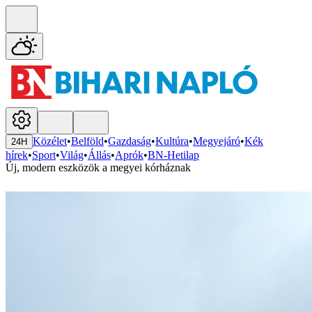
Közélet
•
Belföld
•
Gazdaság
•
Kultúra
•
Megyejáró
•
Kék
24H
hírek
•
Sport
•
Világ
•
Állás
•
Aprók
•
BN-Hetilap
Új, modern eszközök a megyei kórháznak