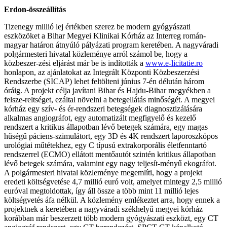
Erdon-összeállítás
Tizenegy millió lej értékben szerez be modern gyógyászati
eszközöket a Bihar Megyei Klinikai Kórház az Interreg román-
magyar határon átnyúló pályázati program keretében. A nagyváradi
polgármesteri hivatal közleménye arról számol be, hogy a
közbeszer-zési eljárást már be is indították a
www.e-licitatie.ro
honlapon, az ajánlatokat az Integrált Központi Közbeszerzési
Rendszerbe (SICAP) lehet feltölteni június 7-én délután három
óráig. A projekt célja javítani Bihar és Hajdu-Bihar megyékben a
felsze-reltséget, ezáltal növelni a betegellátás minőségét. A megyei
kórház egy szív- és ér-rendszeri betegségek diagnosztizálására
alkalmas angiográfot, egy automatizált megfigyelő és kezelő
rendszert a kritikus állapotban lévő betegek számára, egy magas
hűségű páciens-szimulátort, egy 3D és 4K rendszert laporoszkópos
urológiai műtétekhez, egy C típusú extrakorporális életfenntartó
rendszerrel (ECMO) ellátott mentőautót szintén kritikus állapotban
lévő betegek számára, valamint egy nagy teljesít-ményű ekográfot.
A polgármesteri hivatal közleménye megemlíti, hogy a projekt
eredeti költségvetése 4,7 millió euró volt, amelyet mintegy 2,5 millió
euróval megtoldottak, így áll össze a több mint 11 millió lejes
költségvetés áfa nélkül. A közlemény emlékeztet arra, hogy ennek a
projektnek a keretében a nagyváradi székhelyű megyei kórház
korábban már beszerzett több modern gyógyászati eszközt, egy CT