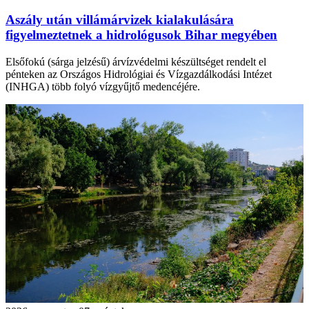
Aszály után villámárvizek kialakulására
figyelmeztetnek a hidrológusok Bihar megyében
Elsőfokú (sárga jelzésű) árvízvédelmi készültséget rendelt el
pénteken az Országos Hidrológiai és Vízgazdálkodási Intézet
(INHGA) több folyó vízgyűjtő medencéjére.