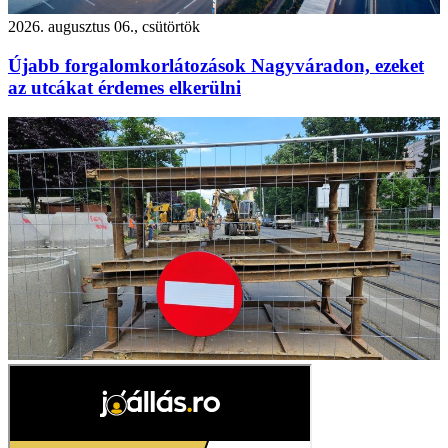
2026. augusztus 06., csütörtök
Újabb forgalomkorlátozások Nagyváradon, ezeket
az utcákat érdemes elkerülni