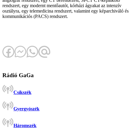
angiográf rendszert, egy CT berendezést, SPCT CT-képalkotó
rendszert, egy modernt mentőautót, kórházi ágyakat az intenzív
osztályra, egy telemedicina rendszert, valamint egy képarchiváló és
kommunikációs (PACS) rendszert.
Rádió GaGa
Csíkszék
Gyergyószék
Háromszék