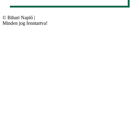
©
Bihari Napló
|
Minden jog fenntartva!