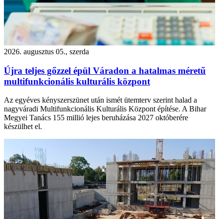
2026. augusztus 05., szerda
Újra teljes gőzzel épül Váradon a hatalmas méretű
multifunkcionális kulturális központ
Az egyéves kényszerszünet után ismét ütemterv szerint halad a
nagyváradi Multifunkcionális Kulturális Központ építése. A Bihar
Megyei Tanács 155 millió lejes beruházása 2027 októberére
készülhet el.