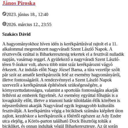
János Piroska
2023. június 18., 12:40
2026. március 12., 23:55
Szakács Dávid
A hagyományokhoz híven idén is kerékpártúrával rajtolt el a 11.
alkalommal megrendezett nagyváradi Szent László Napok. A
résztvevők ezúttal is Biharkeresztesig tekertek el a fesztivál nulladik
napján, vasárnap reggel. A gyülekező a nagyváradi Szent László-
téren 9 órakor volt, ahova több mint száz kerékpározni vágyó
érkezett. Az indulás előtt Nagy József Barna, a túra vezetője szólt
pár szót az amatőr kerékpározók felé az esemény hagyományáról,
illetve fontosságáról. A rendezvénnyel a Szent László Napok
szervezői a kerékpárutak építésének szükségességére, a
környezettudatosságra, valamint a sportolás fontosságára akarják
felhívni az emberek figyelmét. Az esemény egyúttal főhajtás is a
lovagkirály előtt, illetve a trianoni határ túloldalán élők körében is
népszerűsíteni akarják Nagyvárad egyik legnagyobb kulturális
fesztiválját. A kerékpártúra végig a biciklisek számára kiépített úton
zajlott, kezdéskor a kerékpározók a főtértől egészen az Ady Endre
utca elejéig, a Körös-parton található Dock Bisztróig tolták a
bicikliket, és onnan indultak végül Biharkeresztesre. Az út során