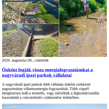
2026. augusztus 06., csütörtök
Önként fogják vissza energiafogyasztásukat a
nagyváradi ipari parkok vállalatai
A nagyváradi ipari parkok több vállalata önként csökkenti
augusztusban villamosenergia-fogyasztását. Több cégnél
ideiglenesen leáll a termelés, vagy mérséklik a légkondicionálás
használatát a csúcsterhelés csökkentése érdekében.