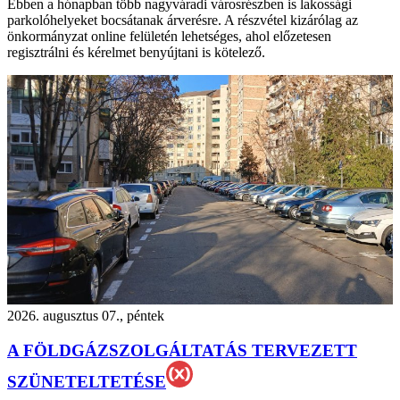
Ebben a hónapban több nagyváradi városrészben is lakossági
parkolóhelyeket bocsátanak árverésre. A részvétel kizárólag az
önkormányzat online felületén lehetséges, ahol előzetesen
regisztrálni és kérelmet benyújtani is kötelező.
2026. augusztus 07., péntek
A FÖLDGÁZSZOLGÁLTATÁS TERVEZETT
SZÜNETELTETÉSE