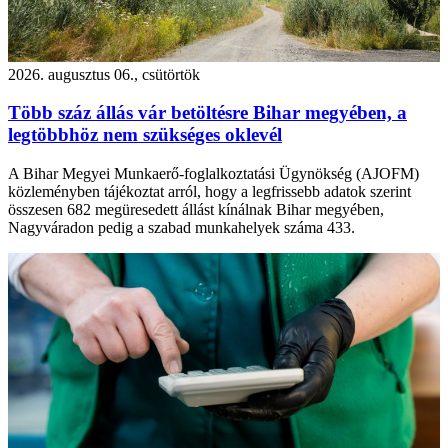
2026. augusztus 06., csütörtök
Több száz állás vár betöltésre Bihar megyében, a
legtöbbhöz nem szükséges oklevél
A Bihar Megyei Munkaerő-foglalkoztatási Ügynökség (AJOFM)
közleményben tájékoztat arról, hogy a legfrissebb adatok szerint
összesen 682 megüresedett állást kínálnak Bihar megyében,
Nagyváradon pedig a szabad munkahelyek száma 433.