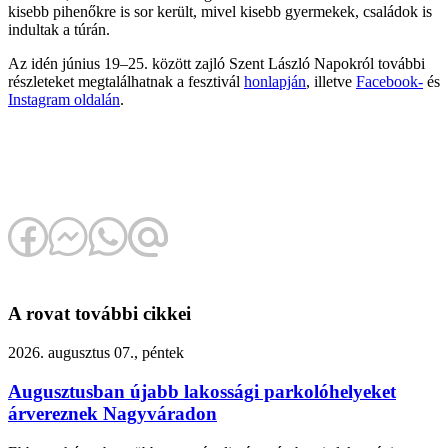
kisebb pihenőkre is sor került, mivel kisebb gyermekek, családok is
indultak a túrán.
Az idén június 19–25. között zajló Szent László Napokról további
részleteket megtalálhatnak a fesztivál
honlapján
, illetve
Facebook-
és
Instagram oldalán
.
A rovat további cikkei
2026. augusztus 07., péntek
Augusztusban újabb lakossági parkolóhelyeket
árvereznek Nagyváradon