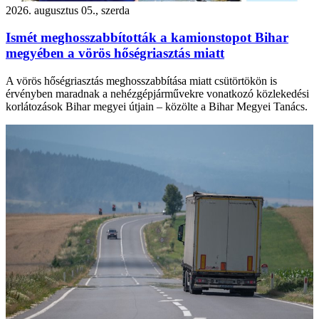
2026. augusztus 05., szerda
Ismét meghosszabbították a kamionstopot Bihar
megyében a vörös hőségriasztás miatt
A vörös hőségriasztás meghosszabbítása miatt csütörtökön is
érvényben maradnak a nehézgépjárművekre vonatkozó közlekedési
korlátozások Bihar megyei útjain – közölte a Bihar Megyei Tanács.