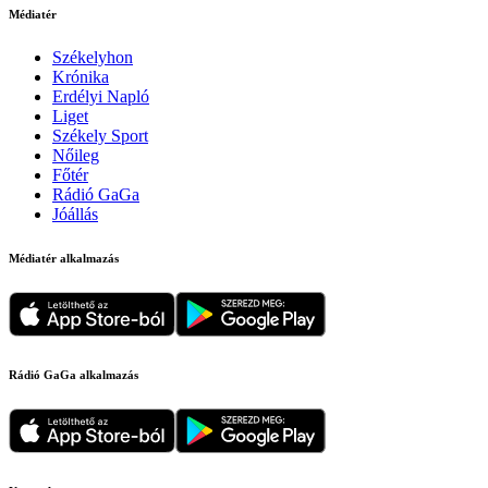
Médiatér
Székelyhon
Krónika
Erdélyi Napló
Liget
Székely Sport
Nőileg
Főtér
Rádió GaGa
Jóállás
Médiatér alkalmazás
Rádió GaGa alkalmazás