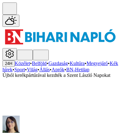
Közélet
•
Belföld
•
Gazdaság
•
Kultúra
•
Megyejáró
•
Kék
24H
hírek
•
Sport
•
Világ
•
Állás
•
Aprók
•
BN-Hetilap
Újból kerékpártúrával kezdték a Szent László Napokat