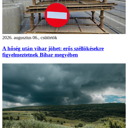
2026. augusztus 06., csütörtök
A hőség után vihar jöhet: erős széllökésekre
figyelmeztetnek Bihar megyében