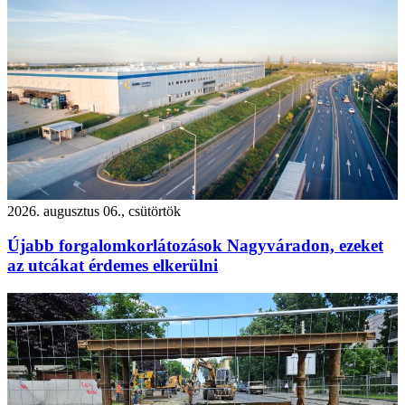
2026. augusztus 06., csütörtök
Újabb forgalomkorlátozások Nagyváradon, ezeket
az utcákat érdemes elkerülni