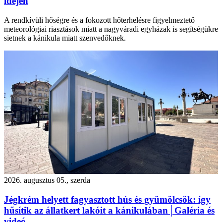
idején
A rendkívüli hőségre és a fokozott hőterhelésre figyelmeztető
meteorológiai riasztások miatt a nagyváradi egyházak is segítségükre
sietnek a kánikula miatt szenvedőknek.
2026. augusztus 05., szerda
Jégkrém helyett fagyasztott hús és gyümölcsök: így
hűsítik az állatkert lakóit a kánikulában│Galéria és
videó