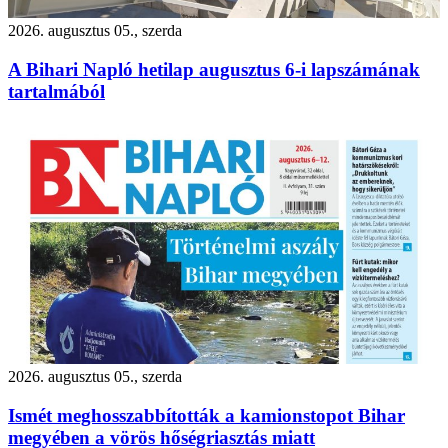
2026. augusztus 05., szerda
A Bihari Napló hetilap augusztus 6-i lapszámának
tartalmából
2026. augusztus 05., szerda
Ismét meghosszabbították a kamionstopot Bihar
megyében a vörös hőségriasztás miatt