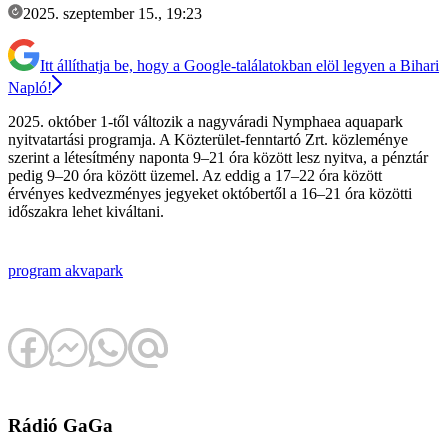
2025. szeptember 15., 19:23
Itt állíthatja be, hogy a Google-találatokban elöl legyen a Bihari
Napló!
2025. október 1-től változik a nagyváradi Nymphaea aquapark
nyitvatartási programja. A Közterület-fenntartó Zrt. közleménye
szerint a létesítmény naponta 9–21 óra között lesz nyitva, a pénztár
pedig 9–20 óra között üzemel. Az eddig a 17–22 óra között
érvényes kedvezményes jegyeket októbertől a 16–21 óra közötti
időszakra lehet kiváltani.
program
akvapark
Rádió GaGa