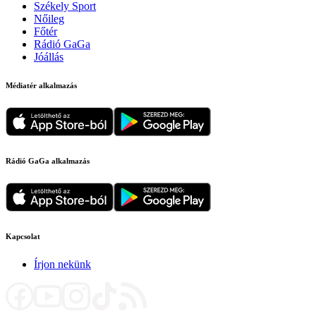
Székely Sport
Nőileg
Főtér
Rádió GaGa
Jóállás
Médiatér alkalmazás
Rádió GaGa alkalmazás
Kapcsolat
Írjon nekünk