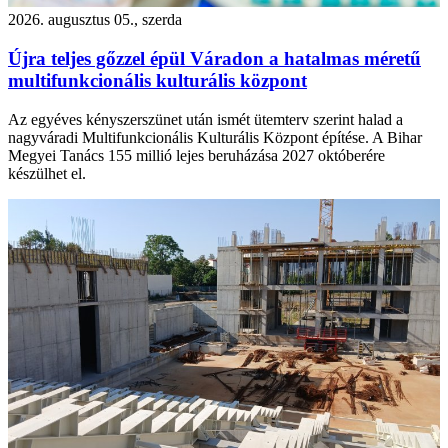
2026. augusztus 05., szerda
Újra teljes gőzzel épül Váradon a hatalmas méretű
multifunkcionális kulturális központ
Az egyéves kényszerszünet után ismét ütemterv szerint halad a
nagyváradi Multifunkcionális Kulturális Központ építése. A Bihar
Megyei Tanács 155 millió lejes beruházása 2027 októberére
készülhet el.