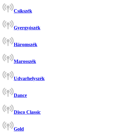
Csíkszék
Gyergyószék
Háromszék
Marosszék
Udvarhelyszék
Dance
Disco Classic
Gold