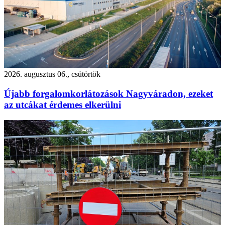
2026. augusztus 06., csütörtök
Újabb forgalomkorlátozások Nagyváradon, ezeket
az utcákat érdemes elkerülni