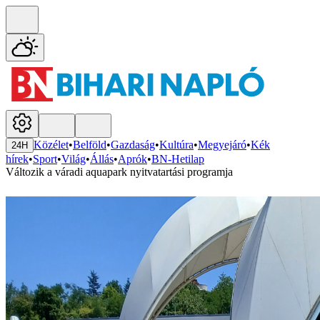
Közélet
•
Belföld
•
Gazdaság
•
Kultúra
•
Megyejáró
•
Kék
24H
hírek
•
Sport
•
Világ
•
Állás
•
Aprók
•
BN-Hetilap
Változik a váradi aquapark nyitvatartási programja