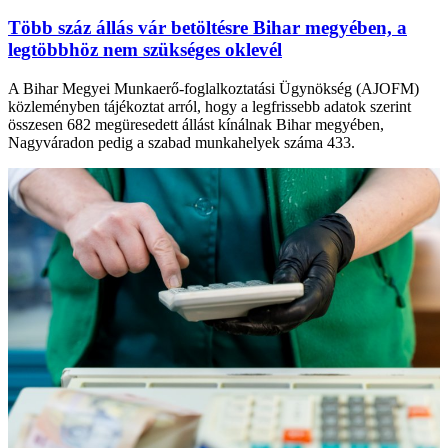
Több száz állás vár betöltésre Bihar megyében, a
legtöbbhöz nem szükséges oklevél
A Bihar Megyei Munkaerő-foglalkoztatási Ügynökség (AJOFM)
közleményben tájékoztat arról, hogy a legfrissebb adatok szerint
összesen 682 megüresedett állást kínálnak Bihar megyében,
Nagyváradon pedig a szabad munkahelyek száma 433.