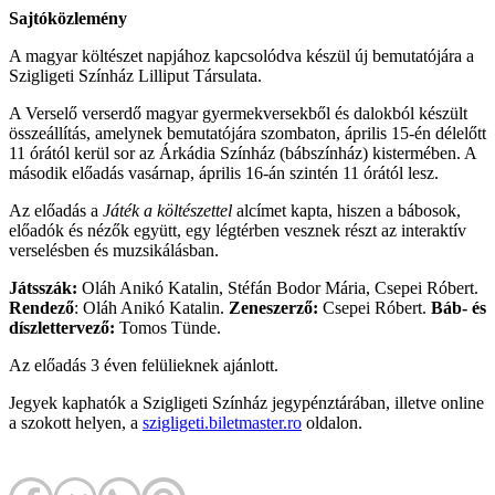
Sajtóközlemény
A magyar költészet napjához kapcsolódva készül új bemutatójára a
Szigligeti Színház Lilliput Társulata.
A Verselő verserdő magyar gyermekversekből és dalokból készült
összeállítás, amelynek bemutatójára szombaton, április 15-én délelőtt
11 órától kerül sor az Árkádia Színház (bábszínház) kistermében. A
második előadás vasárnap, április 16-án szintén 11 órától lesz.
Az előadás a
Játék a költészettel
alcímet kapta, hiszen a bábosok,
előadók és nézők együtt, egy légtérben vesznek részt az interaktív
verselésben és muzsikálásban.
Játsszák:
Oláh Anikó Katalin, Stéfán Bodor Mária, Csepei Róbert.
Rendező
: Oláh Anikó Katalin.
Zeneszerző:
Csepei Róbert.
Báb- és
díszlettervező:
Tomos Tünde.
Az előadás 3 éven felülieknek ajánlott.
Jegyek kaphatók a Szigligeti Színház jegypénztárában, illetve online
a szokott helyen, a
szigligeti.biletmaster.ro
oldalon.