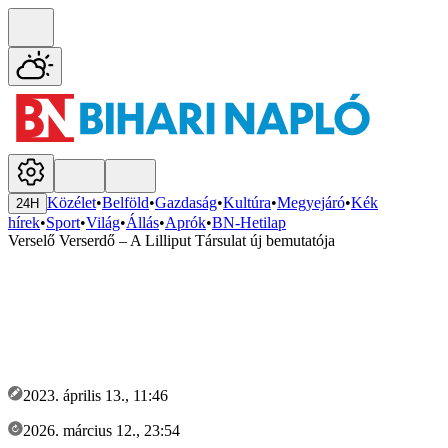
Közélet
•
Belföld
•
Gazdaság
•
Kultúra
•
Megyejáró
•
Kék
24H
hírek
•
Sport
•
Világ
•
Állás
•
Aprók
•
BN-Hetilap
Verselő Verserdő – A Lilliput Társulat új bemutatója
2023. április 13., 11:46
2026. március 12., 23:54