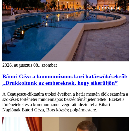
2026. augusztus 08., szombat
Bátori Géza a kommunizmus kori határszökésekről:
„Drukkoltunk az embereknek, hogy sikerüljön”
A Ceaușescu-diktatúra utolsó éveiben a határ mentén élők számára a
szökések történetei mindennapos beszédtémát jelentettek. Ezeket a
történeteket és a kommunizmus végóráit idézte fel a Bihari
Naplónak Bátori Géza, Bors község polgármestere.