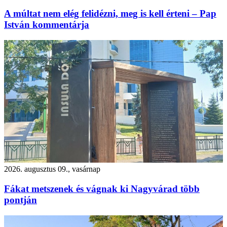
A múltat nem elég felidézni, meg is kell érteni – Pap
István kommentárja
2026. augusztus 09., vasárnap
Fákat metszenek és vágnak ki Nagyvárad több
pontján