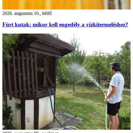
2026. augusztus 10., hétfő
Fúrt kutak: mikor kell engedély a vízkitermeléshez?