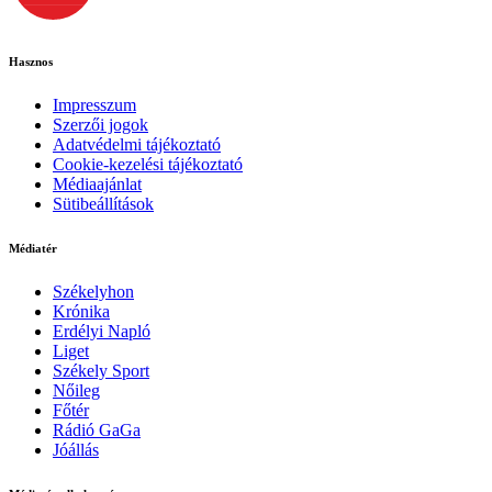
Hasznos
Impresszum
Szerzői jogok
Adatvédelmi tájékoztató
Cookie-kezelési tájékoztató
Médiaajánlat
Sütibeállítások
Médiatér
Székelyhon
Krónika
Erdélyi Napló
Liget
Székely Sport
Nőileg
Főtér
Rádió GaGa
Jóállás