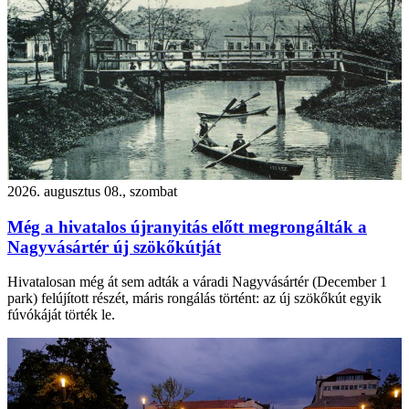
2026. augusztus 08., szombat
Még a hivatalos újranyitás előtt megrongálták a
Nagyvásártér új szökőkútját
Hivatalosan még át sem adták a váradi Nagyvásártér (December 1
park) felújított részét, máris rongálás történt: az új szökőkút egyik
fúvókáját törték le.