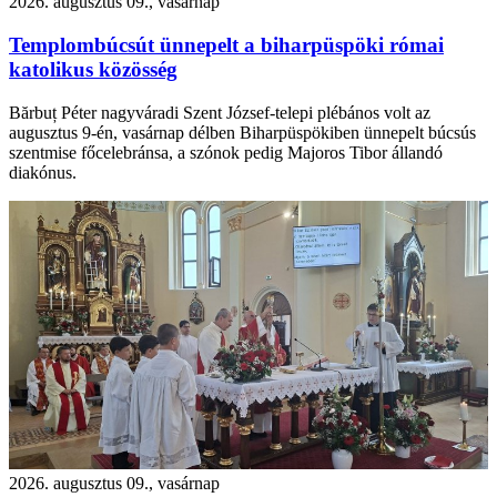
2026. augusztus 09., vasárnap
Templombúcsút ünnepelt a biharpüspöki római
katolikus közösség
Bărbuț Péter nagyváradi Szent József-telepi plébános volt az
augusztus 9-én, vasárnap délben Biharpüspökiben ünnepelt búcsús
szentmise főcelebránsa, a szónok pedig Majoros Tibor állandó
diakónus.
2026. augusztus 09., vasárnap