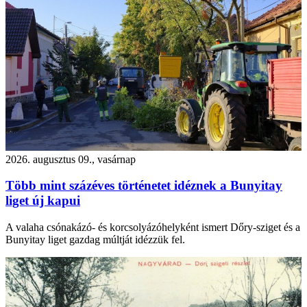
2026. augusztus 09., vasárnap
Több mint százéves történetet idéznek a Bunyitay
liget új kapui
A valaha csónakázó- és korcsolyázóhelyként ismert Dőry-sziget és a
Bunyitay liget gazdag múltját idézzük fel.