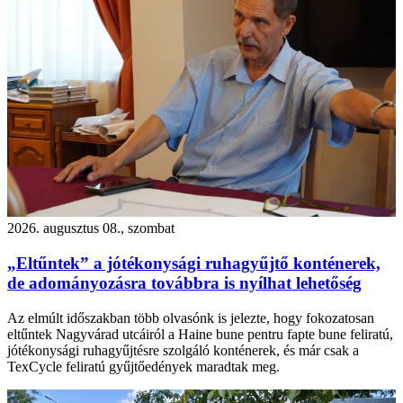
2026. augusztus 08., szombat
„Eltűntek” a jótékonysági ruhagyűjtő konténerek,
de adományozásra továbbra is nyílhat lehetőség
Az elmúlt időszakban több olvasónk is jelezte, hogy fokozatosan
eltűntek Nagyvárad utcáiról a Haine bune pentru fapte bune feliratú,
jótékonysági ruhagyűjtésre szolgáló konténerek, és már csak a
TexCycle feliratú gyűjtőedények maradtak meg.