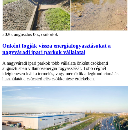
2026. augusztus 06., csütörtök
Önként fogják vissza energiafogyasztásukat a
nagyváradi ipari parkok vállalatai
A nagyváradi ipari parkok több vállalata önként csökkenti
augusztusban villamosenergia-fogyasztását. Több cégnél
ideiglenesen leáll a termelés, vagy mérséklik a légkondicionálás
használatát a csúcsterhelés csökkentése érdekében.