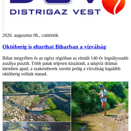
2026. augusztus 06., csütörtök
Októberig is eltarthat Biharban a vízválság
Bihar megyében és az egész régióban az elmúlt 140 év legsúlyosabb
aszálya pusztít. Több patak teljesen kiszáradt, a talajvíz drámai
ütemben apad, a szakemberek szerint pedig a vízválság legalább
októberig velünk marad.