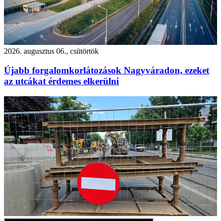
2026. augusztus 06., csütörtök
Újabb forgalomkorlátozások Nagyváradon, ezeket
az utcákat érdemes elkerülni