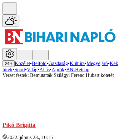
Közélet
•
Belföld
•
Gazdaság
•
Kultúra
•
Megyejáró
•
Kék
24H
hírek
•
Sport
•
Világ
•
Állás
•
Aprók
•
BN-Hetilap
Verset festek: Bemutatták Szilágyi Ferenc Hubart kötetét
Pikó Brigitta
2022. június 23., 10:15