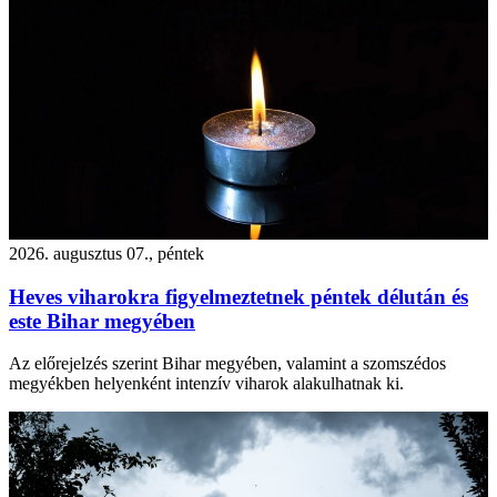
2026. augusztus 07., péntek
Heves viharokra figyelmeztetnek péntek délután és
este Bihar megyében
Az előrejelzés szerint Bihar megyében, valamint a szomszédos
megyékben helyenként intenzív viharok alakulhatnak ki.