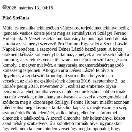
2026. március 13., 04:15
Pikó Stefánia
Műfaj és tematika tekintetében változatos, terjedelmet tekintve pedig
igencsak vaskos kötete jelent meg az érmihályfalvi Szilágyi Ferenc
Hubartnak. A Verset festek című kiadvány bemutatóját kedd délután
tartotta az eseményt szervező Pro Partium Egyesület a Szent László
Napok keretében, a szerzővel Dénes László beszélgetett. A kötet
csaknem kétszáz költeményt tartalmaz, amelyek a természeti lírától a
humorig, a szerelmes versektől az ars poeticán keresztül az egészen
komoly, a magyar nyelvért, a magyarság megmaradásáért aggódó
költészetig terjednek. Ahogyan arra Dénes László felhívta a
figyelmet, a szerkesztő kronológiai sorrendben helyezte el a
verseket, az első megszületésének dátuma 2016. szeptember 2., az
utolsóé pedig 2018. november 24., ezáltal az embernek olyan
benyomása lehet, mintha verses naplót venne kézbe. Többen írnak
ma már verseket, mint ahányan olvasnak – ezzel a vezérgondolattal
szólította meg a közönséget Szilágyi Ferenc Hubart, mielőtt azonban
rátért volna meglátásaira a kortárs líra kapcsán, megköszönte a szép
számú érdeklődők jelenlétét, akik a hőség ellenére is örömmel
elmentek a találkozóra. A szerző elmondta, bár költeményei között
akad néhány szabadvers, ő a kötöttebb formák híve, ugyanakkor
úgy véli, nem kellene minden verset úgy megkomponálni, hogy