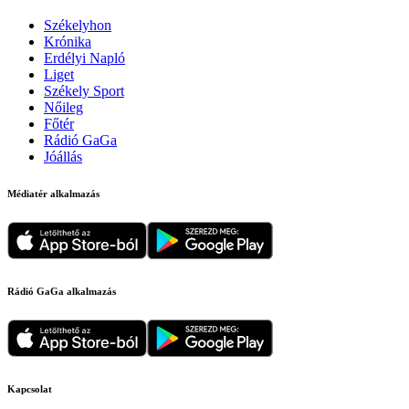
Székelyhon
Krónika
Erdélyi Napló
Liget
Székely Sport
Nőileg
Főtér
Rádió GaGa
Jóállás
Médiatér alkalmazás
Rádió GaGa alkalmazás
Kapcsolat