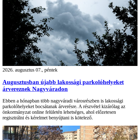
2026. augusztus 07., péntek
Augusztusban újabb lakossági parkolóhelyeket
árvereznek Nagyváradon
Ebben a hónapban több nagyváradi városrészben is lakossági
parkolóhelyeket bocsátanak árverésre. A részvétel kizárólag az
önkormányzat online felületén lehetséges, ahol előzetesen
regisztrálni és kérelmet benyújtani is kötelező.