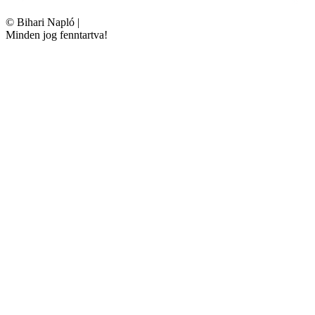
©
Bihari Napló
|
Minden jog fenntartva!