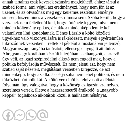
annak tartalma csak kevesek számára megfejthető, ehhez társul a
szabad forma, ami végül azt eredményezi, hogy nem jön át az
üzenet, és az olvasónak még egy kellemes esztétikai élménye
sincsen, hiszen nincs a verseknek ritmusa sem. Szóba került, hogy a
vers- nek nem feltétlenül kell, hogy története legyen, mivel nem
minden költemény epikus, de akkor mindenképp lennie kell
valamilyen lírai gondolatnak. Dénes László a költő közéleti
ügyekhez való viszonyulására is rákérdezett, melyek egyértelműen
tükröződnek verseiben – reflektál például a mostanában jellemző,
Magyarország irányába tanúsított, ellenséges nyugati attitűdre.
Ahogyan egy korábban készült interjúban is elhangzott, a szerző
úgy véli, az igazi szépirodalmi alkotó nem engedi meg, hogy a
politika befolyásolja művészetét. Ez nem jelenti azt, hogy nem
szabad saját nézeteit, meglátásait verseiben kifejezze, de azt
mindenképp, hogy az alkotás célja soha nem lehet politikai, és nem
tükrözhet pártpolitikát. A költő verseiből is felolvasott a délután
folyamán, úgy válogatva, hogy a közönség az igazán személyes,
szerelmes versek, illetve a hazaszeretetről árulkodó, a „nagyobb
képpel” foglalkozó alkotások közül is hallhatott néhányat.