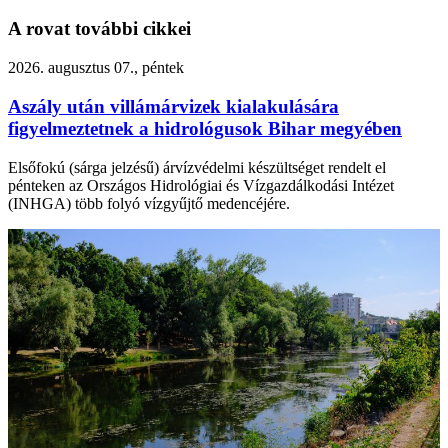
A rovat további cikkei
2026. augusztus 07., péntek
Aszály után villámárvizek kialakulására
figyelmeztetnek a hidrológusok Bihar megyében
Elsőfokú (sárga jelzésű) árvízvédelmi készültséget rendelt el
pénteken az Országos Hidrológiai és Vízgazdálkodási Intézet
(INHGA) több folyó vízgyűjtő medencéjére.